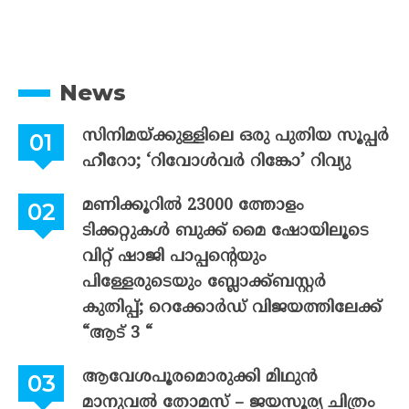
News
സിനിമയ്ക്കുള്ളിലെ ഒരു പുതിയ സൂപ്പർ
ഹീറോ; ‘റിവോൾവർ റിങ്കോ’ റിവ്യു
മണിക്കൂറിൽ 23000 ത്തോളം
ടിക്കറ്റുകൾ ബുക്ക് മൈ ഷോയിലൂടെ
വിറ്റ് ഷാജി പാപ്പന്റെയും
പിള്ളേരുടെയും ബ്ലോക്ക്ബസ്റ്റർ
കുതിപ്പ്; റെക്കോർഡ് വിജയത്തിലേക്ക്
“ആട് 3 “
ആവേശപൂരമൊരുക്കി മിഥുൻ
മാനുവൽ തോമസ് – ജയസൂര്യ ചിത്രം