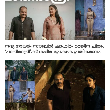
നവ്യ നായർ- സൗബിൻ ഷാഹിർ- റത്തീന ചിത്രം
‘പാതിരാത്രി’ക്ക് ഗംഭീര പ്രേക്ഷക പ്രതികരണം