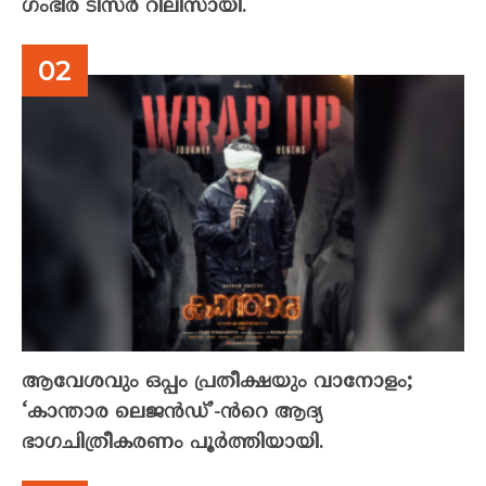
ഗംഭീര ടീസർ റിലീസായി.
ആവേശവും ഒപ്പം പ്രതീക്ഷയും വാനോളം;
‘കാന്താര ലെജൻഡ്’-ൻറെ ആദ്യ
ഭാഗചിത്രീകരണം പൂർത്തിയായി.