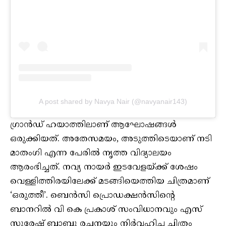
A post shared by Navya Nair (@navyanair143)
ഗ്രാൻഡ് ഹയാത്തിലാണ് ആഘോഷങ്ങൾ
ഒരുക്കിയത്. അതേസമയം, അടുത്തിടെയാണ് നടി
മാതംഗി എന്ന പേരിൽ നൃത്ത വിദ്യാലയം
ആരംഭിച്ചത്. നവ്യ നായർ ഇടവേളയ്ക്ക് ശേഷം
വെള്ളിത്തിരയിലേക്ക് മടങ്ങിയെത്തിയ ചിത്രമാണ്
‘ഒരുത്തീ’. ബെൻസി പ്രൊഡക്ഷൻസിന്റെ
ബാനറിൽ വി കെ പ്രകാശ് സംവിധാനവും എസ്
സുരേഷ് ബാബു രചനയും നിർവഹിച്ച ചിത്രം