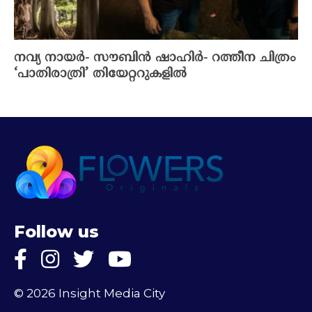
നവ്യ നായർ- സൗബിൻ ഷാഹിർ- റത്തീന ചിത്രം
‘പാതിരാത്രി’ തിയേറ്ററുകളിൽ
Follow us
© 2026 Insight Media City