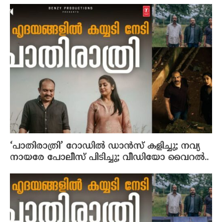
‘പാതിരാത്രി’ റോഡിൽ ഡാൻസ് കളിച്ചു; നവ്യ
നായരേ പോലീസ് പിടിച്ചു; വീഡിയോ വൈറൽ..