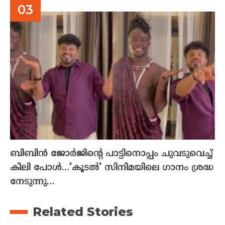
ബിബിൻ ജോർജിന്റെ പാട്ടിനൊപ്പം ചുവടുവെച്ച്
കിലി പോൾ…’കൂടൽ’ സിനിമയിലെ ഗാനം ശ്രദ്ധ
നേടുന്നു…
Related Stories