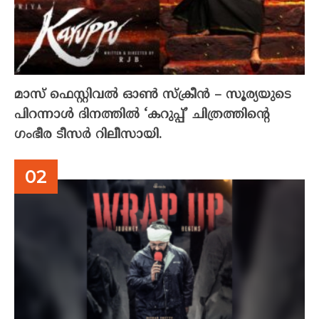
മാസ് ഫെസ്റ്റിവൽ ഓൺ സ്‌ക്രീൻ – സൂര്യയുടെ
പിറന്നാൾ ദിനത്തിൽ ‘കറുപ്പ്’ ചിത്രത്തിന്റെ
ഗംഭീര ടീസർ റിലീസായി.