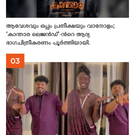
ആവേശവും ഒപ്പം പ്രതീക്ഷയും വാനോളം;
‘കാന്താര ലെജൻഡ്’-ൻറെ ആദ്യ
ഭാഗചിത്രീകരണം പൂർത്തിയായി.