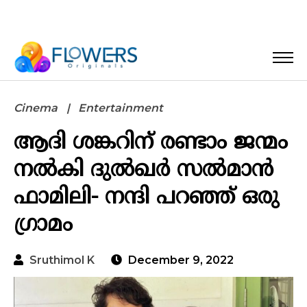
Cinema
Entertainment
ആദി ശങ്കറിന് രണ്ടാം ജന്മം
നൽകി ദുൽഖർ സൽമാൻ
ഫാമിലി- നന്ദി പറഞ്ഞ് ഒരു
ഗ്രാമം
Sruthimol K
December 9, 2022