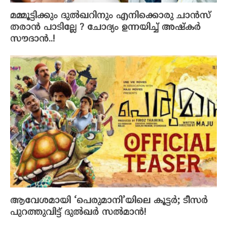
മമ്മൂട്ടിക്കും ദുൽഖറിനും എനിക്കൊരു ചാൻസ്
തരാൻ പാടില്ലേ ? ചോദ്യം ഉന്നയിച്ച് അഷ്കർ
സൗദാൻ..!
ആവേശമായി ‘പെരുമാനി’യിലെ കൂട്ടർ; ടീസർ
പുറത്തുവിട്ട് ദുൽഖർ സൽമാൻ!