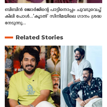
ബിബിൻ ജോർജിന്റെ പാട്ടിനൊപ്പം ചുവടുവെച്ച്
കിലി പോൾ…’കൂടൽ’ സിനിമയിലെ ഗാനം ശ്രദ്ധ
നേടുന്നു…
Related Stories