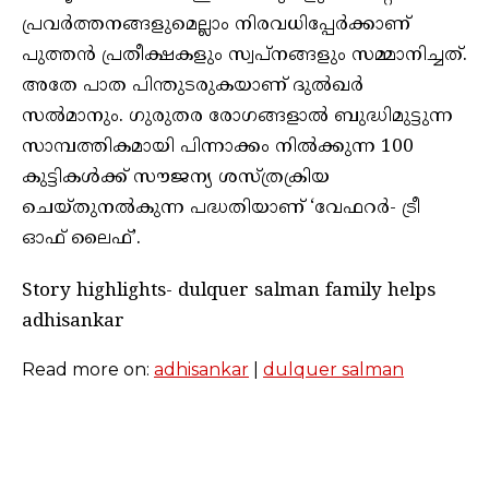
പ്രവര്‍ത്തനങ്ങളുമെല്ലാം നിരവധിപ്പേര്‍ക്കാണ്
പുത്തന്‍ പ്രതീക്ഷകളും സ്വപ്നങ്ങളും സമ്മാനിച്ചത്.
അതേ പാത പിന്തുടരുകയാണ് ദുൽഖർ
സൽമാനും. ഗുരുതര രോഗങ്ങളാൽ ബുദ്ധിമുട്ടുന്ന
സാമ്പത്തികമായി പിന്നാക്കം നിൽക്കുന്ന 100
കുട്ടികൾക്ക് സൗജന്യ ശസ്ത്രക്രിയ
ചെയ്തുനൽകുന്ന പദ്ധതിയാണ് ‘വേഫറർ- ട്രീ
ഓഫ് ലൈഫ്’.
Story highlights- dulquer salman family helps
adhisankar
Read more on:
adhisankar
|
dulquer salman