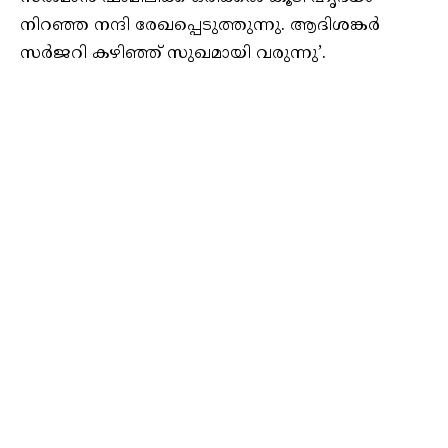
നിറഞ്ഞ നന്ദി രേഖപ്പെടുത്തുന്നു. ആദിശങ്കർ
സർജറി കഴിഞ്ഞ് സുഖമായി വരുന്നു’.