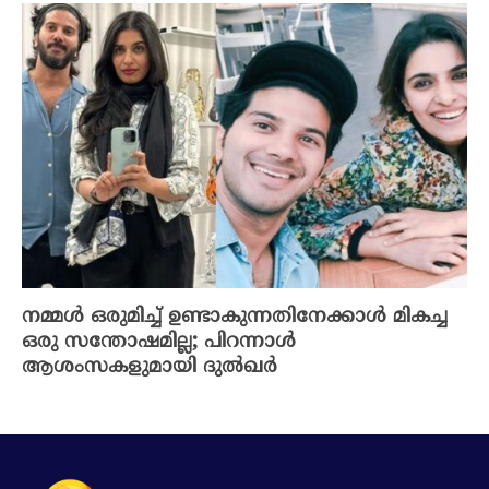
നമ്മൾ ഒരുമിച്ച് ഉണ്ടാകുന്നതിനേക്കാൾ മികച്ച
ഒരു സന്തോഷമില്ല; പിറന്നാൾ
ആശംസകളുമായി ദുൽഖർ