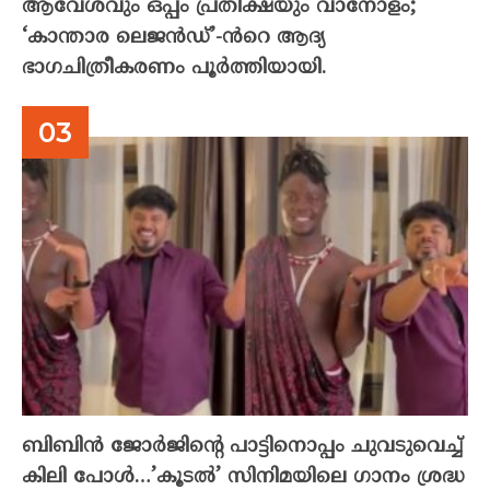
ആവേശവും ഒപ്പം പ്രതീക്ഷയും വാനോളം;
‘കാന്താര ലെജൻഡ്’-ൻറെ ആദ്യ
ഭാഗചിത്രീകരണം പൂർത്തിയായി.
ബിബിൻ ജോർജിന്റെ പാട്ടിനൊപ്പം ചുവടുവെച്ച്
കിലി പോൾ…’കൂടൽ’ സിനിമയിലെ ഗാനം ശ്രദ്ധ