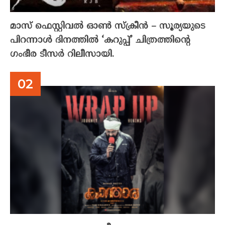
മാസ് ഫെസ്റ്റിവൽ ഓൺ സ്‌ക്രീൻ – സൂര്യയുടെ
പിറന്നാൾ ദിനത്തിൽ ‘കറുപ്പ്’ ചിത്രത്തിന്റെ
ഗംഭീര ടീസർ റിലീസായി.