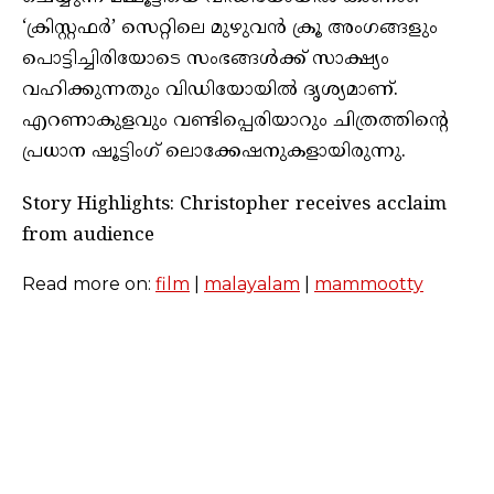
‘ക്രിസ്റ്റഫർ’ സെറ്റിലെ മുഴുവൻ ക്രൂ അംഗങ്ങളും
പൊട്ടിച്ചിരിയോടെ സംഭങ്ങൾക്ക് സാക്ഷ്യം
വഹിക്കുന്നതും വിഡിയോയിൽ ദൃശ്യമാണ്.
എറണാകുളവും വണ്ടിപ്പെരിയാറും ചിത്രത്തിന്റെ
പ്രധാന ഷൂട്ടിംഗ് ലൊക്കേഷനുകളായിരുന്നു.
Story Highlights: Christopher receives acclaim
from audience
Read more on:
film
|
malayalam
|
mammootty