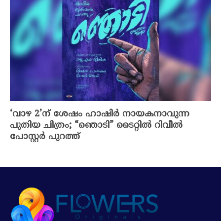
‘വാഴ 2’ന് ശേഷം ഹാഷിർ നായകനാവുന്ന
പുതിയ ചിത്രം; “ഞൊടി” ടൈറ്റിൽ റിവീൽ
പോസ്റ്റർ പുറത്ത്