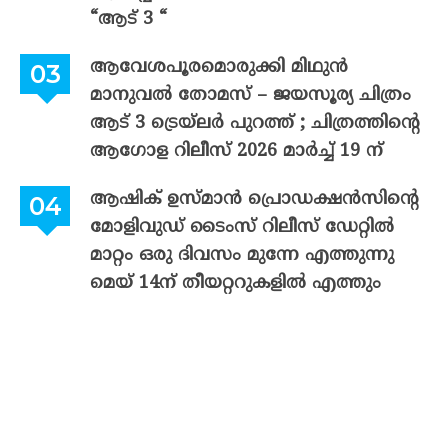
“ആട് 3 “
ആവേശപൂരമൊരുക്കി മിഥുൻ
മാനുവൽ തോമസ് – ജയസൂര്യ ചിത്രം
ആട് 3 ട്രെയ്‌ലർ പുറത്ത് ; ചിത്രത്തിന്റെ
ആഗോള റിലീസ് 2026 മാർച്ച് 19 ന്
ആഷിക് ഉസ്മാൻ പ്രൊഡക്ഷൻസിന്റെ
മോളിവുഡ് ടൈംസ് റിലീസ് ഡേറ്റിൽ
മാറ്റം ഒരു ദിവസം മുന്നേ എത്തുന്നു
മെയ് 14ന് തീയറ്ററുകളിൽ എത്തും