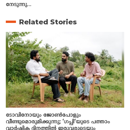
നേടുന്നു…
Related Stories
ടോവിനോയും ജോൺപോളും
വീണ്ടുമൊരുമിക്കുന്നു; ‘ഗപ്പി‘യുടെ പത്താം
വാർഷിക ദിനത്തിൽ ഇരുവരുടെയും