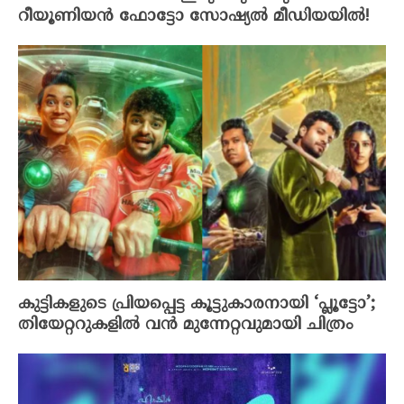
റീയൂണിയൻ ഫോട്ടോ സോഷ്യൽ മീഡിയയിൽ!
കുട്ടികളുടെ പ്രിയപ്പെട്ട കൂട്ടുകാരനായി ‘പ്ലൂട്ടോ’;
തിയേറ്ററുകളിൽ വൻ മുന്നേറ്റവുമായി ചിത്രം