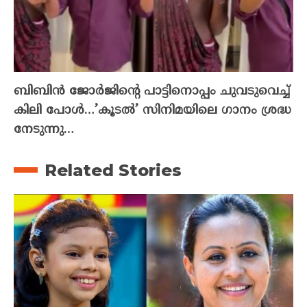
ബിബിൻ ജോർജിന്റെ പാട്ടിനൊപ്പം ചുവടുവെച്ച്
കിലി പോൾ…’കൂടൽ’ സിനിമയിലെ ഗാനം ശ്രദ്ധ
നേടുന്നു…
Related Stories