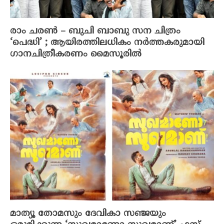
രാം ചരൺ – ബുചി ബാബു സന ചിത്രം
‘പെദ്ധി’ ; ആയിരത്തിലധികം നർത്തകരുമായി
ഗാനചിത്രീകരണം മൈസൂരിൽ
മാത്യൂ തോമസും ദേവികാ സഞ്ജയും