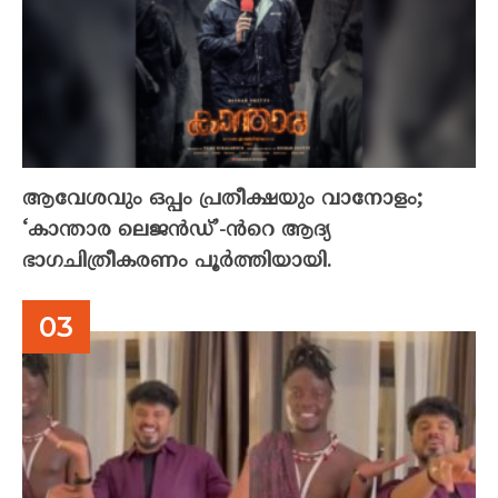
ആവേശവും ഒപ്പം പ്രതീക്ഷയും വാനോളം;
‘കാന്താര ലെജൻഡ്’-ൻറെ ആദ്യ
ഭാഗചിത്രീകരണം പൂർത്തിയായി.