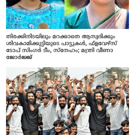
തിരക്കിനിടയിലും മറക്കാതെ ആസ്വദിക്കും
ശിവകാമിക്കുട്ടിയുടെ പാട്ടുകൾ, ഫ്‌ളവേഴ്‌സ്
ടോപ് സിംഗർ ടീം, സ്നേഹം; മന്ത്രി വീണാ
ജോർജ്ജ്