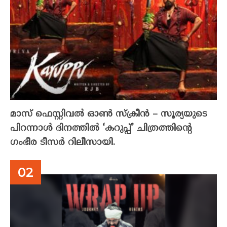
മാസ് ഫെസ്റ്റിവൽ ഓൺ സ്‌ക്രീൻ – സൂര്യയുടെ
പിറന്നാൾ ദിനത്തിൽ ‘കറുപ്പ്’ ചിത്രത്തിന്റെ
ഗംഭീര ടീസർ റിലീസായി.