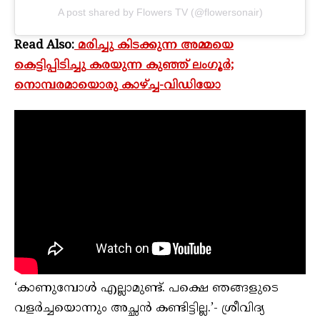
A post shared by Flowers TV (@flowersonair)
Read Also:
മരിച്ചു കിടക്കുന്ന അമ്മയെ
കെട്ടിപ്പിടിച്ചു കരയുന്ന കുഞ്ഞ് ലംഗൂർ;
നൊമ്പരമായൊരു കാഴ്ച്ച-വിഡിയോ
‘കാണുമ്പോൾ എല്ലാമുണ്ട്. പക്ഷെ ഞങ്ങളുടെ
വളർച്ചയൊന്നും അച്ഛൻ കണ്ടിട്ടില്ല.’- ശ്രീവിദ്യ