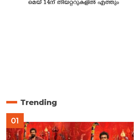
മെയ് 14ന് തീയറ്ററുകളിൽ എത്തും
Trending