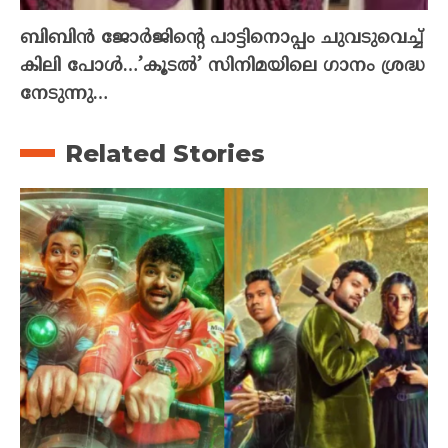
ബിബിൻ ജോർജിന്റെ പാട്ടിനൊപ്പം ചുവടുവെച്ച്
കിലി പോൾ…’കൂടൽ’ സിനിമയിലെ ഗാനം ശ്രദ്ധ
നേടുന്നു…
Related Stories