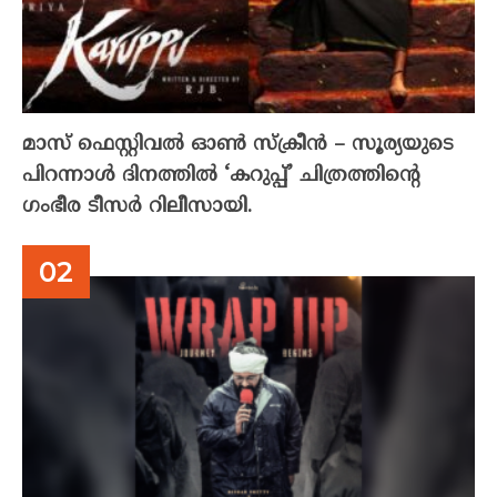
മാസ് ഫെസ്റ്റിവൽ ഓൺ സ്‌ക്രീൻ – സൂര്യയുടെ
പിറന്നാൾ ദിനത്തിൽ ‘കറുപ്പ്’ ചിത്രത്തിന്റെ
ഗംഭീര ടീസർ റിലീസായി.