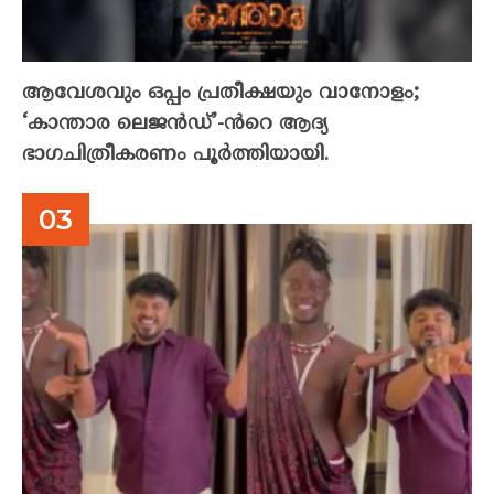
ആവേശവും ഒപ്പം പ്രതീക്ഷയും വാനോളം;
‘കാന്താര ലെജൻഡ്’-ൻറെ ആദ്യ
ഭാഗചിത്രീകരണം പൂർത്തിയായി.