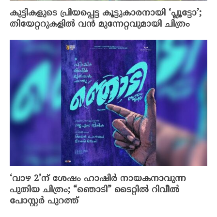
കുട്ടികളുടെ പ്രിയപ്പെട്ട കൂട്ടുകാരനായി ‘പ്ലൂട്ടോ’;
തിയേറ്ററുകളിൽ വൻ മുന്നേറ്റവുമായി ചിത്രം
‘വാഴ 2’ന് ശേഷം ഹാഷിർ നായകനാവുന്ന
പുതിയ ചിത്രം; “ഞൊടി” ടൈറ്റിൽ റിവീൽ
പോസ്റ്റർ പുറത്ത്