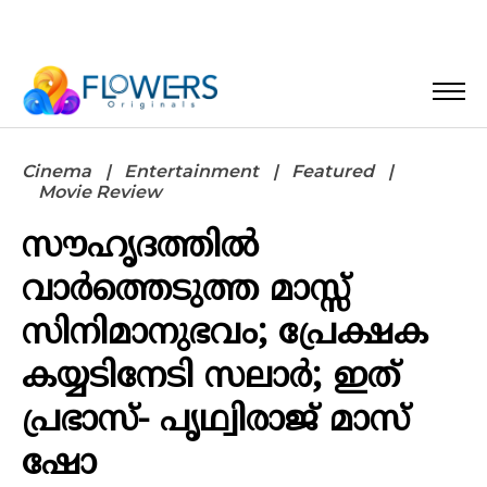
Cinema
Entertainment
Featured
Movie Review
സൗഹൃദത്തിൽ
വാർത്തെടുത്ത മാസ്സ്
സിനിമാനുഭവം; പ്രേക്ഷക
കയ്യടിനേടി സലാർ; ഇത്
പ്രഭാസ്- പൃഥ്വിരാജ് മാസ്
ഷോ