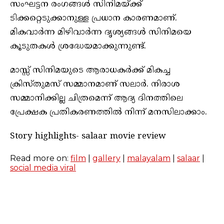
സംഘട്ടന രംഗങ്ങൾ സിനിമയ്ക്ക്
ടിക്കറ്റെടുക്കാനുള്ള പ്രധാന കാരണമാണ്.
മികവാർന്ന മിഴിവാർന്ന ദൃശ്യങ്ങൾ സിനിമയെ
കൂടുതകൾ ശ്രദ്ധേയമാക്കുന്നുണ്ട്.
മാസ്സ് സിനിമയുടെ ആരാധകർക്ക് മികച്ച
ക്രിസ്തുമസ് സമ്മാനമാണ് സലാർ. നിരാശ
സമ്മാനിക്കില്ല ചിത്രമെന്ന് ആദ്യ ദിനത്തിലെ
പ്രേക്ഷക പ്രതികരണത്തിൽ നിന്ന് മനസിലാക്കാം.
Story highlights- salaar movie review
Read more on:
film
|
gallery
|
malayalam
|
salaar
|
social media viral