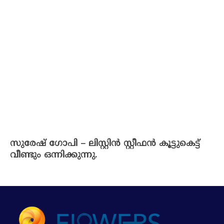
സുരേഷ് ഗോപി – ലിസ്റ്റിൻ സ്റ്റീഫൻ കൂട്ടുകെട്ട്
വീണ്ടും ഒന്നിക്കുന്നു.