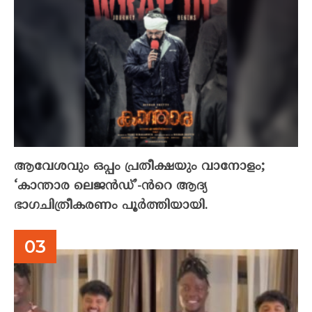
ആവേശവും ഒപ്പം പ്രതീക്ഷയും വാനോളം;
‘കാന്താര ലെജൻഡ്’-ൻറെ ആദ്യ
ഭാഗചിത്രീകരണം പൂർത്തിയായി.