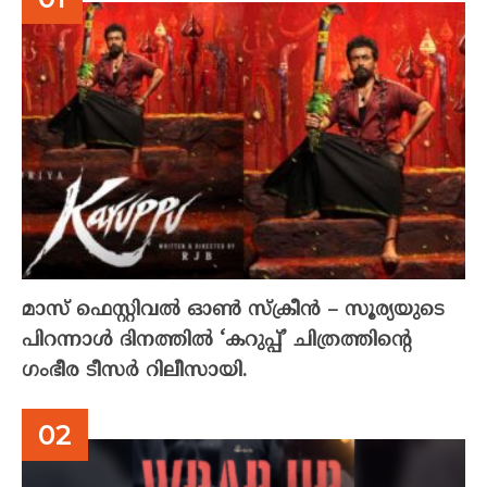
മാസ് ഫെസ്റ്റിവൽ ഓൺ സ്‌ക്രീൻ – സൂര്യയുടെ
പിറന്നാൾ ദിനത്തിൽ ‘കറുപ്പ്’ ചിത്രത്തിന്റെ
ഗംഭീര ടീസർ റിലീസായി.