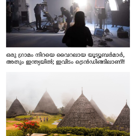
ഒരു ഗ്രാമം നിറയെ വൈറലായ യൂട്യൂബർമാർ,
അതും ഇന്ത്യയിൽ; ഇവിടം ട്രെൻഡിങ്ങിലാണ്!!