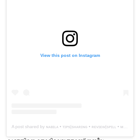
View this post on Instagram
A post shared by ɴᴀʙɪʟᴀ • ᴛɪᴘs|sʜᴀʀɪɴɢ • ʀᴇᴠɪᴇᴡ|sᴘɪʟʟ • ᴍᴏᴍ & ʙᴀʙʏ (@rizkianabilaa_)