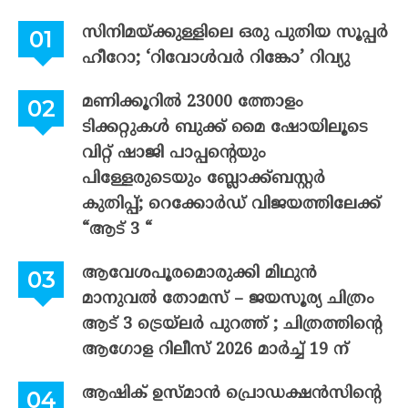
സിനിമയ്ക്കുള്ളിലെ ഒരു പുതിയ സൂപ്പർ
ഹീറോ; ‘റിവോൾവർ റിങ്കോ’ റിവ്യു
മണിക്കൂറിൽ 23000 ത്തോളം
ടിക്കറ്റുകൾ ബുക്ക് മൈ ഷോയിലൂടെ
വിറ്റ് ഷാജി പാപ്പന്റെയും
പിള്ളേരുടെയും ബ്ലോക്ക്ബസ്റ്റർ
കുതിപ്പ്; റെക്കോർഡ് വിജയത്തിലേക്ക്
“ആട് 3 “
ആവേശപൂരമൊരുക്കി മിഥുൻ
മാനുവൽ തോമസ് – ജയസൂര്യ ചിത്രം
ആട് 3 ട്രെയ്‌ലർ പുറത്ത് ; ചിത്രത്തിന്റെ
ആഗോള റിലീസ് 2026 മാർച്ച് 19 ന്
ആഷിക് ഉസ്മാൻ പ്രൊഡക്ഷൻസിന്റെ