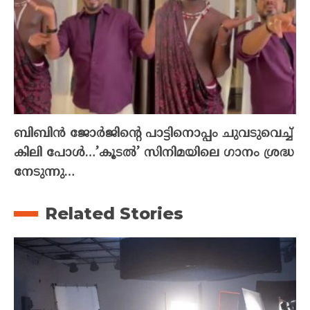
ബിബിൻ ജോർജിന്റെ പാട്ടിനൊപ്പം ചുവടുവെച്ച്
കിലി പോൾ…’കൂടൽ’ സിനിമയിലെ ഗാനം ശ്രദ്ധ
നേടുന്നു…
Related Stories