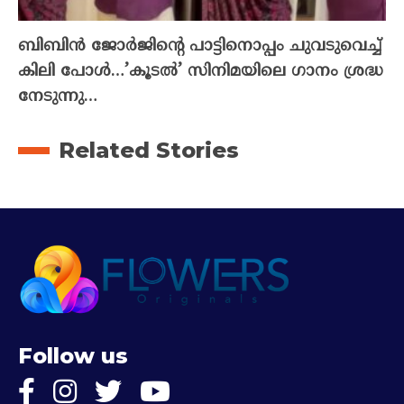
ബിബിൻ ജോർജിന്റെ പാട്ടിനൊപ്പം ചുവടുവെച്ച്
കിലി പോൾ…’കൂടൽ’ സിനിമയിലെ ഗാനം ശ്രദ്ധ
നേടുന്നു…
Related Stories
Follow us