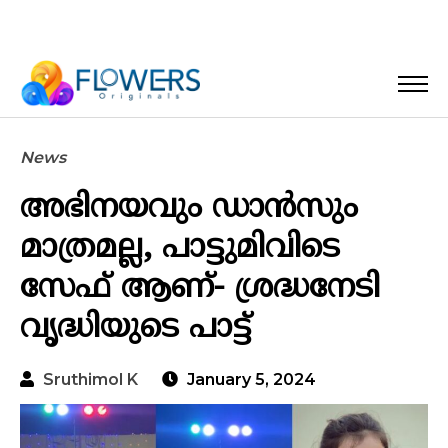
News
അഭിനയവും ഡാൻസും
മാത്രമല്ല, പാട്ടുമിവിടെ
സേഫ് ആണ്- ശ്രദ്ധനേടി
വൃദ്ധിയുടെ പാട്ട്
Sruthimol K
January 5, 2024