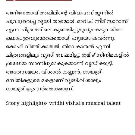
അഭിനേതാവ് അഖിലിന്റെ വിവാഹവിരുന്നിൽ
ചുവടുവെച്ച വൃദ്ധി താരമായി മാറി.പിന്നീട് സാറാസ്
എന്ന ചിത്രത്തിലെ കുഞ്ഞിപ്പുഴുവും കടുവയിലെ
കഥാപത്രവുമൊക്കെയായി ഹൃദയം കവർന്നു.
കോഫീ വിത്ത് കാതൽ, തീരാ കാതൽ എന്നീ
ചിത്രങ്ങളിലും വൃദ്ധി വേഷമിട്ടു. തമിഴ് സിനിമകളിൽ
ശ്രദ്ധേയ സാന്നിധ്യമാകുകയാണ് വൃദ്ധിക്കുട്ടി.
അതേസമയം, വിശാൽ കണ്ണൻ, ഗായത്രി
ദമ്പതികളുടെ മകളാണ് വൃദ്ധി.വിശാലും
ഗായത്രിയും നർത്തകരാണ്.
Story highlights- vridhi vishal’s musical talent