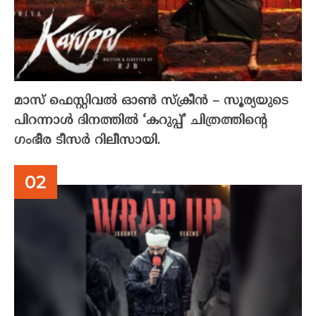
മാസ് ഫെസ്റ്റിവൽ ഓൺ സ്‌ക്രീൻ – സൂര്യയുടെ
പിറന്നാൾ ദിനത്തിൽ ‘കറുപ്പ്’ ചിത്രത്തിന്റെ
ഗംഭീര ടീസർ റിലീസായി.