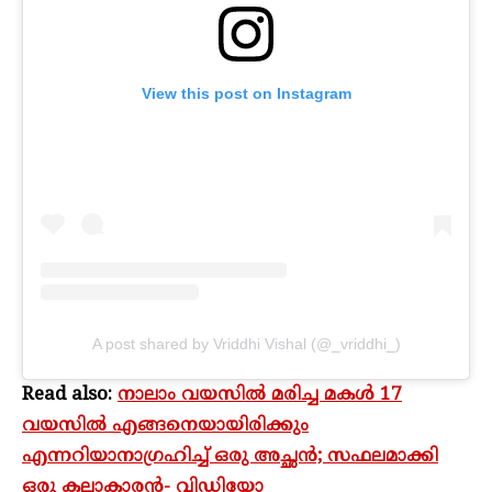
View this post on Instagram
A post shared by Vriddhi Vishal (@_vriddhi_)
Read also:
നാലാം വയസിൽ മരിച്ച മകൾ 17
വയസിൽ എങ്ങനെയായിരിക്കും
എന്നറിയാനാഗ്രഹിച്ച് ഒരു അച്ഛൻ; സഫലമാക്കി
ഒരു കലാകാരൻ- വിഡിയോ