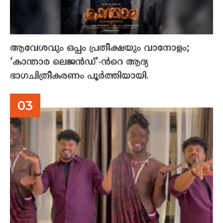
ആവേശവും ഒപ്പം പ്രതീക്ഷയും വാനോളം;
‘കാന്താര ലെജൻഡ്’-ൻറെ ആദ്യ
ഭാഗചിത്രീകരണം പൂർത്തിയായി.