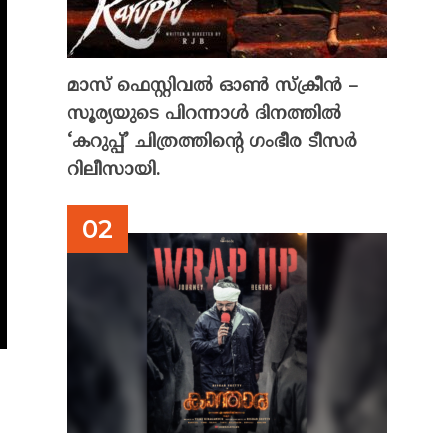
മാസ് ഫെസ്റ്റിവൽ ഓൺ സ്‌ക്രീൻ –
സൂര്യയുടെ പിറന്നാൾ ദിനത്തിൽ
‘കറുപ്പ്’ ചിത്രത്തിന്റെ ഗംഭീര ടീസർ
റിലീസായി.