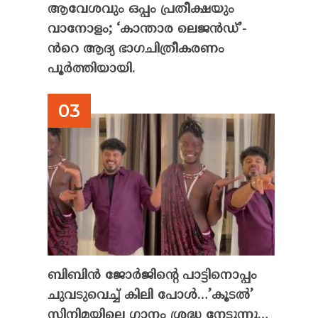
ആവേശവും ഒപ്പം പ്രതീക്ഷയും
വാനോളം; ‘കാന്താര ലെജൻഡ്’-
ൻറെ ആദ്യ ഭാഗചിത്രീകരണം
പൂർത്തിയായി.
ബിബിൻ ജോർജിന്റെ പാട്ടിനൊപ്പം
ചുവടുവെച്ച് കിലി പോൾ…’കൂടൽ’
സിനിമയിലെ ഗാനം ശ്രദ്ധ നേടുന്നു…