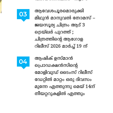
ആവേശപൂരമൊരുക്കി
മിഥുൻ മാനുവൽ തോമസ് –
ജയസൂര്യ ചിത്രം ആട് 3
ട്രെയ്‌ലർ പുറത്ത് ;
ചിത്രത്തിന്റെ ആഗോള
റിലീസ് 2026 മാർച്ച് 19 ന്
ആഷിക് ഉസ്മാൻ
പ്രൊഡക്ഷൻസിന്റെ
മോളിവുഡ് ടൈംസ് റിലീസ്
ഡേറ്റിൽ മാറ്റം ഒരു ദിവസം
മുന്നേ എത്തുന്നു മെയ് 14ന്
തീയറ്ററുകളിൽ എത്തും