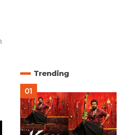
ി
Trending