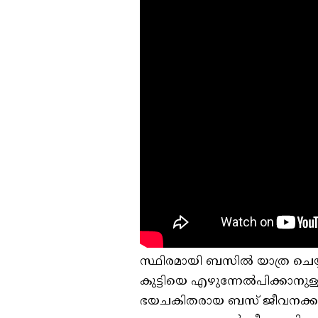
സ്ഥിരമായി ബസില്‍ യാത്ര ചെയ്
കുട്ടിയെ എഴുന്നേല്‍പിക്കാന
ഭയചകിതരായ ബസ് ജീവനക്കാരും