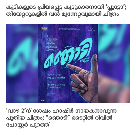
കുട്ടികളുടെ പ്രിയപ്പെട്ട കൂട്ടുകാരനായി ‘പ്ലൂട്ടോ’;
തിയേറ്ററുകളിൽ വൻ മുന്നേറ്റവുമായി ചിത്രം
‘വാഴ 2’ന് ശേഷം ഹാഷിർ നായകനാവുന്ന
പുതിയ ചിത്രം; “ഞൊടി” ടൈറ്റിൽ റിവീൽ
പോസ്റ്റർ പുറത്ത്