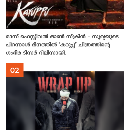
മാസ് ഫെസ്റ്റിവൽ ഓൺ സ്‌ക്രീൻ – സൂര്യയുടെ
പിറന്നാൾ ദിനത്തിൽ ‘കറുപ്പ്’ ചിത്രത്തിന്റെ
ഗംഭീര ടീസർ റിലീസായി.