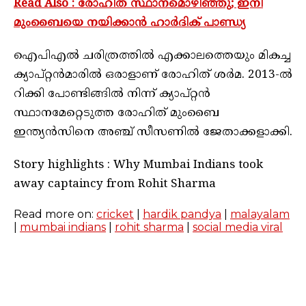
Read Also : രോഹിത് സ്ഥാനമൊഴിഞ്ഞു; ഇനി
മുംബൈയെ നയിക്കാന്‍ ഹാര്‍ദിക് പാണ്ഡ്യ
ഐപിഎൽ ചരിത്രത്തിൽ എക്കാലത്തെയും മികച്ച
ക്യാപ്റ്റൻമാരിൽ ഒരാളാണ് രോഹിത് ശർമ. 2013-ല്‍
റിക്കി പോണ്ടിങ്ങില്‍ നിന്ന് ക്യാപ്റ്റന്‍
സ്ഥാനമേറ്റെടുത്ത രോഹിത് മുംബൈ
ഇന്ത്യൻസിനെ അഞ്ച് സീസണില്‍ ജേതാക്കളാക്കി.
Story highlights : Why Mumbai Indians took
away captaincy from Rohit Sharma
Read more on:
cricket
|
hardik pandya
|
malayalam
|
mumbai indians
|
rohit sharma
|
social media viral