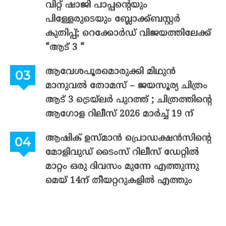
വിറ്റ് ഷാജി പാപ്പന്റെയും
പിള്ളേരുടെയും ബ്ലോക്ക്ബസ്റ്റർ
കുതിപ്പ്; റെക്കോർഡ് വിജയത്തിലേക്ക്
“ആട് 3 “
ആവേശപൂരമൊരുക്കി മിഥുൻ
മാനുവൽ തോമസ് – ജയസൂര്യ ചിത്രം
ആട് 3 ട്രെയ്‌ലർ പുറത്ത് ; ചിത്രത്തിന്റെ
ആഗോള റിലീസ് 2026 മാർച്ച് 19 ന്
ആഷിക് ഉസ്മാൻ പ്രൊഡക്ഷൻസിന്റെ
മോളിവുഡ് ടൈംസ് റിലീസ് ഡേറ്റിൽ
മാറ്റം ഒരു ദിവസം മുന്നേ എത്തുന്നു
മെയ് 14ന് തീയറ്ററുകളിൽ എത്തും