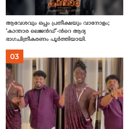
ആവേശവും ഒപ്പം പ്രതീക്ഷയും വാനോളം;
‘കാന്താര ലെജൻഡ്’-ൻറെ ആദ്യ
ഭാഗചിത്രീകരണം പൂർത്തിയായി.