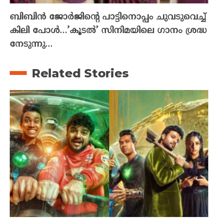
ബിബിൻ ജോർജിന്റെ പാട്ടിനൊപ്പം ചുവടുവെച്ച്
കിലി പോൾ…’കൂടൽ’ സിനിമയിലെ ഗാനം ശ്രദ്ധ
നേടുന്നു…
Related Stories