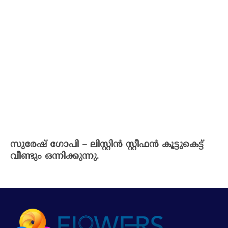
സുരേഷ് ഗോപി – ലിസ്റ്റിൻ സ്റ്റീഫൻ കൂട്ടുകെട്ട്
വീണ്ടും ഒന്നിക്കുന്നു.