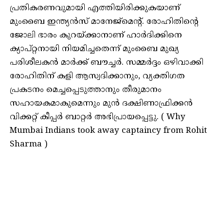
പ്രതികരണവുമായി എത്തിയിരിക്കുകയാണ്
മുംബൈ ഇന്ത്യൻസ് മാനേജ്മെന്റ്. രോഹിതിൻ്റെ
ജോലി ഭാരം കുറയ്ക്കാനാണ് ഹാർദിക്കിനെ
ക്യാപ്റ്റനായി നിയമിച്ചതെന്ന് മുംബൈ മുഖ്യ
പരിശീലകൻ മാർക്ക് ബൗച്ചർ. സമ്മർദ്ദം ഒഴിവാക്കി
രോഹിതിന് കളി ആസ്വദിക്കാനും, വ്യക്തിഗത
പ്രകടനം മെച്ചപ്പെടുത്താനും തീരുമാനം
സഹായകമാകുമെന്നും മുൻ ദക്ഷിണാഫ്രിക്കൻ
വിക്കറ്റ് കീപ്പർ ബാറ്റർ അഭിപ്രായപ്പെട്ടു. ( Why
Mumbai Indians took away captaincy from Rohit
Sharma )