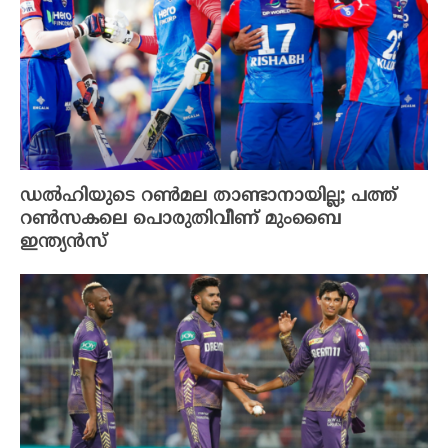
ഡൽഹിയുടെ റൺമല താണ്ടാനായില്ല; പത്ത്
റൺസകലെ പൊരുതിവീണ് മുംബൈ
ഇന്ത്യൻസ്