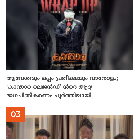
ആവേശവും ഒപ്പം പ്രതീക്ഷയും വാനോളം;
‘കാന്താര ലെജൻഡ്’-ൻറെ ആദ്യ
ഭാഗചിത്രീകരണം പൂർത്തിയായി.