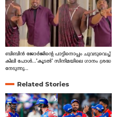
ബിബിൻ ജോർജിന്റെ പാട്ടിനൊപ്പം ചുവടുവെച്ച്
കിലി പോൾ…’കൂടൽ’ സിനിമയിലെ ഗാനം ശ്രദ്ധ
നേടുന്നു…
Related Stories