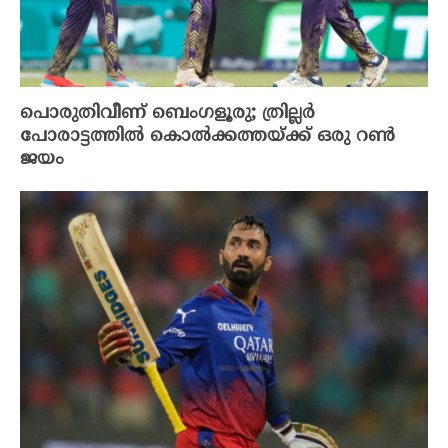
പൊരുതിവീണ് ബെംഗളൂരു; ത്രില്ലർ
പോരാട്ടത്തിൽ കൊൽക്കത്തയ്ക്ക് ഒരു റൺ
ജയം