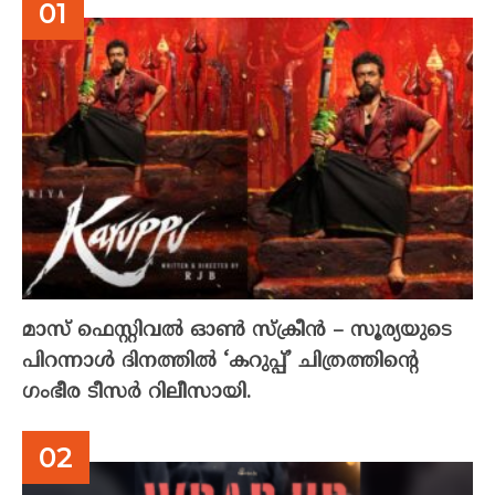
മാസ് ഫെസ്റ്റിവൽ ഓൺ സ്‌ക്രീൻ – സൂര്യയുടെ
പിറന്നാൾ ദിനത്തിൽ ‘കറുപ്പ്’ ചിത്രത്തിന്റെ
ഗംഭീര ടീസർ റിലീസായി.