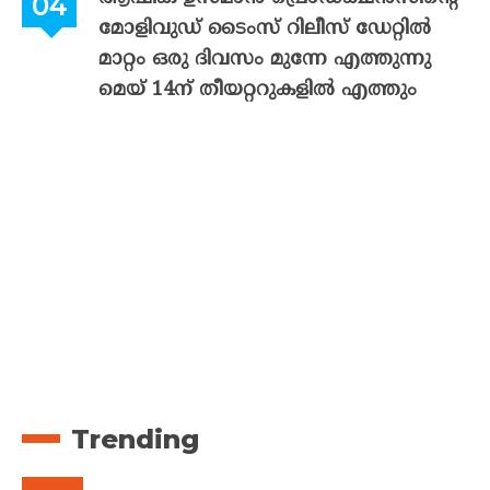
മോളിവുഡ് ടൈംസ് റിലീസ് ഡേറ്റിൽ
മാറ്റം ഒരു ദിവസം മുന്നേ എത്തുന്നു
മെയ് 14ന് തീയറ്ററുകളിൽ എത്തും
Trending