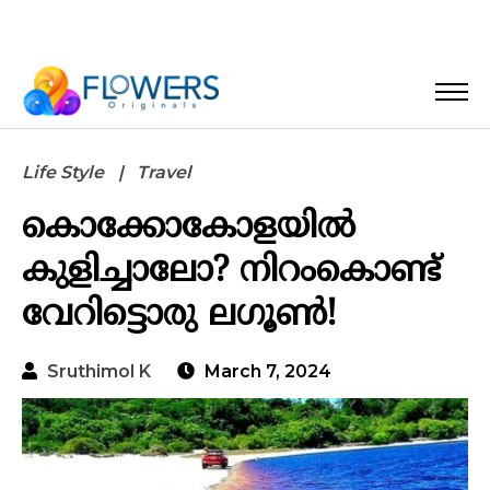
Life Style
Travel
കൊക്കോകോളയിൽ
കുളിച്ചാലോ? നിറംകൊണ്ട്
വേറിട്ടൊരു ലഗൂൺ!
Sruthimol K
March 7, 2024