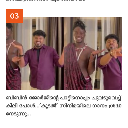
ബിബിൻ ജോർജിന്റെ പാട്ടിനൊപ്പം ചുവടുവെച്ച്
കിലി പോൾ…’കൂടൽ’ സിനിമയിലെ ഗാനം ശ്രദ്ധ
നേടുന്നു…