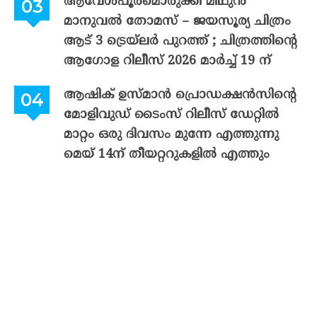
ആവേശപൂരമൊരുക്കി മിഥുൻ
മാനുവൽ തോമസ് – ജയസൂര്യ ചിത്രം
ആട് 3 ട്രെയ്‌ലർ പുറത്ത് ; ചിത്രത്തിന്റെ
ആഗോള റിലീസ് 2026 മാർച്ച് 19 ന്
ആഷിക് ഉസ്മാൻ പ്രൊഡക്ഷൻസിന്റെ
മോളിവുഡ് ടൈംസ് റിലീസ് ഡേറ്റിൽ
മാറ്റം ഒരു ദിവസം മുന്നേ എത്തുന്നു
മെയ് 14ന് തീയറ്ററുകളിൽ എത്തും