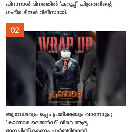
പിറന്നാൾ ദിനത്തിൽ ‘കറുപ്പ്’ ചിത്രത്തിന്റെ
ഗംഭീര ടീസർ റിലീസായി.
ആവേശവും ഒപ്പം പ്രതീക്ഷയും വാനോളം;
‘കാന്താര ലെജൻഡ്’-ൻറെ ആദ്യ
ഭാഗചിത്രീകരണം പൂർത്തിയായി.