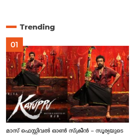
Trending
മാസ് ഫെസ്റ്റിവൽ ഓൺ സ്‌ക്രീൻ – സൂര്യയുടെ