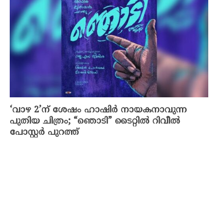
‘വാഴ 2’ന് ശേഷം ഹാഷിർ നായകനാവുന്ന
പുതിയ ചിത്രം; “ഞൊടി” ടൈറ്റിൽ റിവീൽ
പോസ്റ്റർ പുറത്ത്