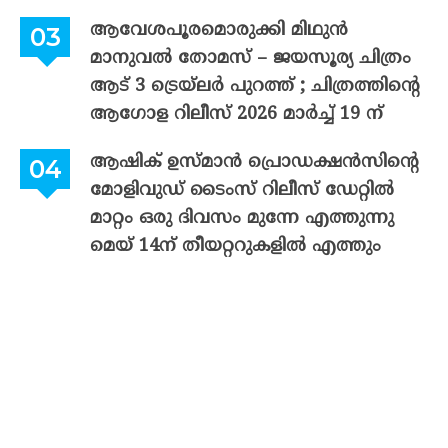
ആവേശപൂരമൊരുക്കി മിഥുൻ
മാനുവൽ തോമസ് – ജയസൂര്യ ചിത്രം
ആട് 3 ട്രെയ്‌ലർ പുറത്ത് ; ചിത്രത്തിന്റെ
ആഗോള റിലീസ് 2026 മാർച്ച് 19 ന്
ആഷിക് ഉസ്മാൻ പ്രൊഡക്ഷൻസിന്റെ
മോളിവുഡ് ടൈംസ് റിലീസ് ഡേറ്റിൽ
മാറ്റം ഒരു ദിവസം മുന്നേ എത്തുന്നു
മെയ് 14ന് തീയറ്ററുകളിൽ എത്തും