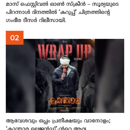
മാസ് ഫെസ്റ്റിവൽ ഓൺ സ്‌ക്രീൻ – സൂര്യയുടെ
പിറന്നാൾ ദിനത്തിൽ ‘കറുപ്പ്’ ചിത്രത്തിന്റെ
ഗംഭീര ടീസർ റിലീസായി.
ആവേശവും ഒപ്പം പ്രതീക്ഷയും വാനോളം;
‘കാന്താര ലെജൻഡ്’-ൻറെ ആദ്യ