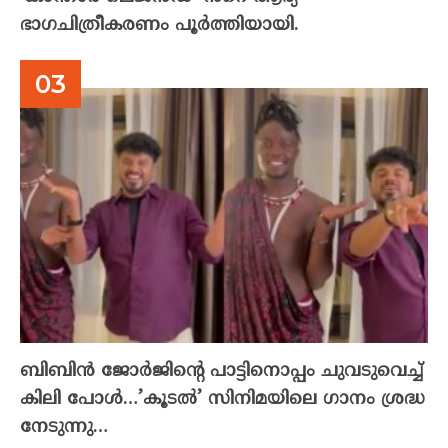
ഭാഗചിത്രീകരണം പൂർത്തിയായി.
ബിബിൻ ജോർജിന്റെ പാട്ടിനൊപ്പം ചുവടുവെച്ച്
കിലി പോൾ…’കൂടൽ’ സിനിമയിലെ ഗാനം ശ്രദ്ധ
നേടുന്നു…