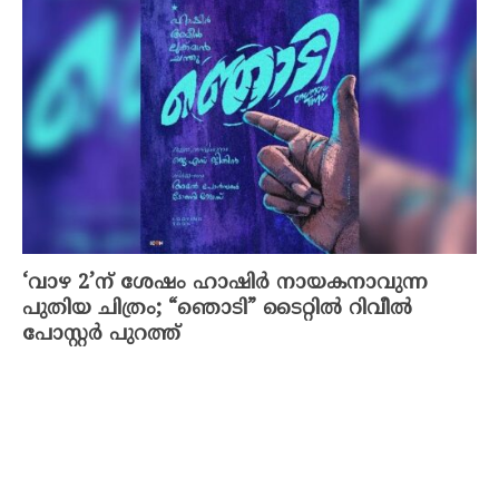
‘വാഴ 2’ന് ശേഷം ഹാഷിർ നായകനാവുന്ന
പുതിയ ചിത്രം; “ഞൊടി” ടൈറ്റിൽ റിവീൽ
പോസ്റ്റർ പുറത്ത്