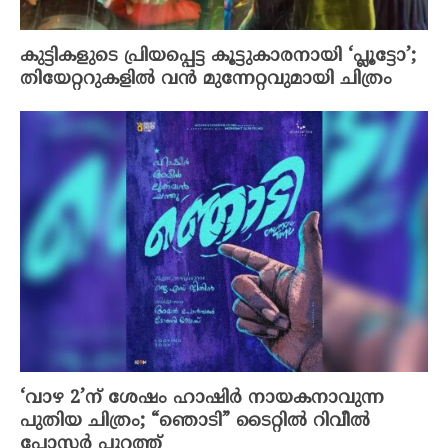
കുട്ടികളുടെ പ്രിയപ്പെട്ട കൂട്ടുകാരനായി ‘പ്ലൂട്ടോ’;
തിയേറ്ററുകളിൽ വൻ മുന്നേറ്റവുമായി ചിത്രം
‘വാഴ 2’ന് ശേഷം ഹാഷിർ നായകനാവുന്ന
പുതിയ ചിത്രം; “ഞൊടി” ടൈറ്റിൽ റിവീൽ
പോസ്റ്റർ പുറത്ത്