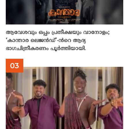
ആവേശവും ഒപ്പം പ്രതീക്ഷയും വാനോളം;
‘കാന്താര ലെജൻഡ്’-ൻറെ ആദ്യ
ഭാഗചിത്രീകരണം പൂർത്തിയായി.