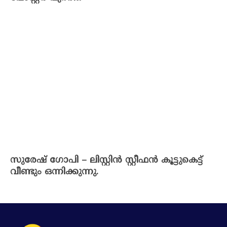
സുരേഷ് ഗോപി – ലിസ്റ്റിൻ സ്റ്റീഫൻ കൂട്ടുകെട്ട്
വീണ്ടും ഒന്നിക്കുന്നു.