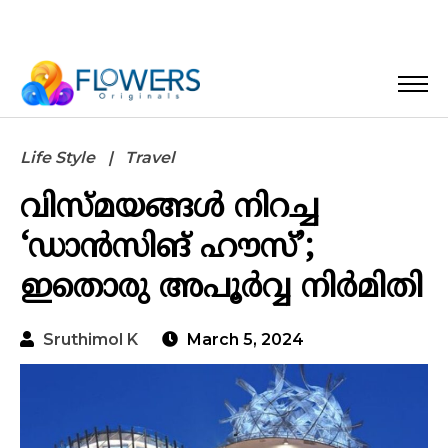
Life Style
Travel
വിസ്മയങ്ങള്‍ നിറച്ച
‘ഡാന്‍സിങ് ഹൗസ്’;
ഇതൊരു അപൂര്‍വ്വ നിര്‍മിതി
Sruthimol K
March 5, 2024