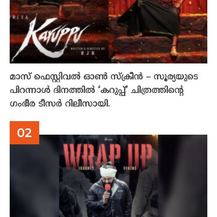
മാസ് ഫെസ്റ്റിവൽ ഓൺ സ്‌ക്രീൻ – സൂര്യയുടെ
പിറന്നാൾ ദിനത്തിൽ ‘കറുപ്പ്’ ചിത്രത്തിന്റെ
ഗംഭീര ടീസർ റിലീസായി.