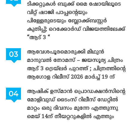
ടിക്കറ്റുകൾ ബുക്ക് മൈ ഷോയിലൂടെ
വിറ്റ് ഷാജി പാപ്പന്റെയും
പിള്ളേരുടെയും ബ്ലോക്ക്ബസ്റ്റർ
കുതിപ്പ്; റെക്കോർഡ് വിജയത്തിലേക്ക്
“ആട് 3 “
ആവേശപൂരമൊരുക്കി മിഥുൻ
മാനുവൽ തോമസ് – ജയസൂര്യ ചിത്രം
ആട് 3 ട്രെയ്‌ലർ പുറത്ത് ; ചിത്രത്തിന്റെ
ആഗോള റിലീസ് 2026 മാർച്ച് 19 ന്
ആഷിക് ഉസ്മാൻ പ്രൊഡക്ഷൻസിന്റെ
മോളിവുഡ് ടൈംസ് റിലീസ് ഡേറ്റിൽ
മാറ്റം ഒരു ദിവസം മുന്നേ എത്തുന്നു
മെയ് 14ന് തീയറ്ററുകളിൽ എത്തും