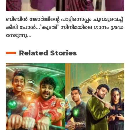
ബിബിൻ ജോർജിന്റെ പാട്ടിനൊപ്പം ചുവടുവെച്ച്
കിലി പോൾ…’കൂടൽ’ സിനിമയിലെ ഗാനം ശ്രദ്ധ
നേടുന്നു…
Related Stories