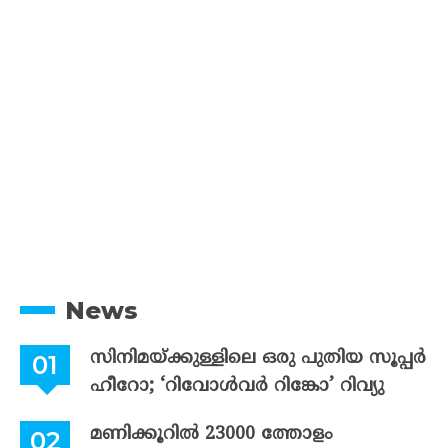
News
സിനിമയ്ക്കുള്ളിലെ ഒരു പുതിയ സൂപ്പർ
ഹീറോ; ‘റിവോൾവർ റിങ്കോ’ റിവ്യു
മണിക്കൂറിൽ 23000 ത്തോളം