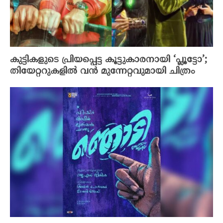
കുട്ടികളുടെ പ്രിയപ്പെട്ട കൂട്ടുകാരനായി ‘പ്ലൂട്ടോ’;
തിയേറ്ററുകളിൽ വൻ മുന്നേറ്റവുമായി ചിത്രം