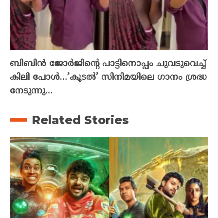
ബിബിൻ ജോർജിന്റെ പാട്ടിനൊപ്പം ചുവടുവെച്ച്
കിലി പോൾ…’കൂടൽ’ സിനിമയിലെ ഗാനം ശ്രദ്ധ
നേടുന്നു…
Related Stories