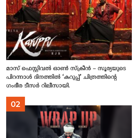
മാസ് ഫെസ്റ്റിവൽ ഓൺ സ്‌ക്രീൻ – സൂര്യയുടെ
പിറന്നാൾ ദിനത്തിൽ ‘കറുപ്പ്’ ചിത്രത്തിന്റെ
ഗംഭീര ടീസർ റിലീസായി.