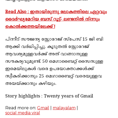
Read Also : ഇതായിരുന്നു ലോകത്തിലെ ഏറ്റവും
ദൈർഘ്യമേറിയ ബസ് റൂട്ട്- ലണ്ടനിൽ നിന്നും
കൊൽക്കത്തയിലേക്ക് !
പിന്നീട് സൗജന്യ സ്റ്റോറേജ് സ്പേസ് 15 ജി ബി
ആക്കി വര്‍ധിപ്പിച്ചു. കൂടുതല്‍ സ്റ്റോറേജ്
ആവശ്യമുള്ളവര്‍ക്ക് അത് വാങ്ങാനുള്ള
സൗകര്യവുമുണ്ട്. 50 മെഗാബൈറ്റ് സൈസുള്ള
ഇമെയിലുകള്‍ വരെ ഉപയോക്താക്കള്‍ക്ക്
സ്വീകരിക്കാനും 25 മെഗാബൈറ്റ് വരെയുള്ളവ
അയയ്ക്കാനും കഴിയും.
Story highlights : Twenty years of Gmail
Read more on:
Gmail
|
malayalam
|
social media viral