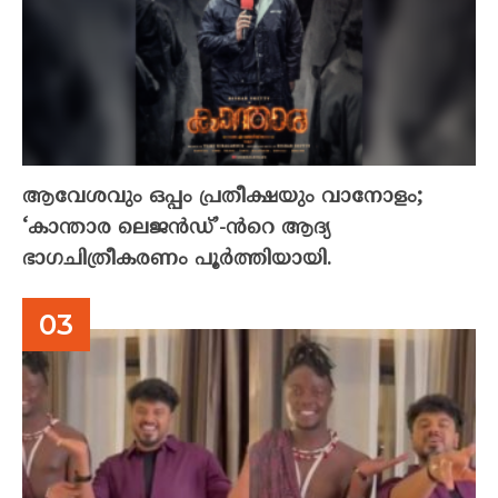
ആവേശവും ഒപ്പം പ്രതീക്ഷയും വാനോളം;
‘കാന്താര ലെജൻഡ്’-ൻറെ ആദ്യ
ഭാഗചിത്രീകരണം പൂർത്തിയായി.