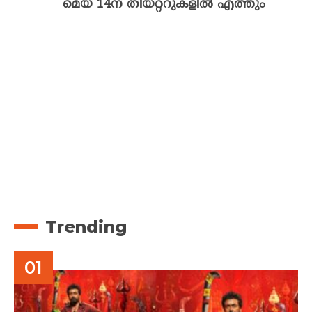
മെയ് 14ന് തീയറ്ററുകളിൽ എത്തും
Trending