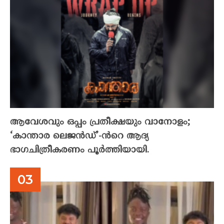
ആവേശവും ഒപ്പം പ്രതീക്ഷയും വാനോളം;
‘കാന്താര ലെജൻഡ്’-ൻറെ ആദ്യ
ഭാഗചിത്രീകരണം പൂർത്തിയായി.