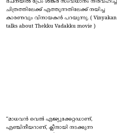
രചനയിൽ പ്രേം ശങ്കർ സംവിധാനം നിർവഹിച്ച
ചിത്രത്തിലേക്ക് എത്തുന്നതിലേക്ക് നയിച്ച
കാരണവും വിനായകൻ പറയുന്നു. ( Vinyakan
talks about Thekku Vadakku movie )
“മാധവൻ വെൽ എജ്യുക്കേറ്റഡാണ്,
എഞ്ചിനീയറാണ്, ക്ലീനായി നടക്കുന്ന