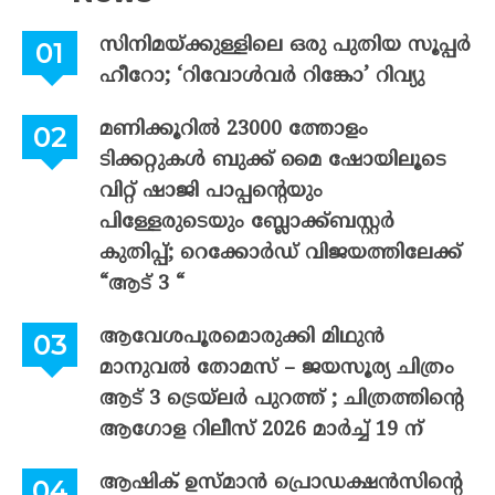
സിനിമയ്ക്കുള്ളിലെ ഒരു പുതിയ സൂപ്പർ
ഹീറോ; ‘റിവോൾവർ റിങ്കോ’ റിവ്യു
മണിക്കൂറിൽ 23000 ത്തോളം
ടിക്കറ്റുകൾ ബുക്ക് മൈ ഷോയിലൂടെ
വിറ്റ് ഷാജി പാപ്പന്റെയും
പിള്ളേരുടെയും ബ്ലോക്ക്ബസ്റ്റർ
കുതിപ്പ്; റെക്കോർഡ് വിജയത്തിലേക്ക്
“ആട് 3 “
ആവേശപൂരമൊരുക്കി മിഥുൻ
മാനുവൽ തോമസ് – ജയസൂര്യ ചിത്രം
ആട് 3 ട്രെയ്‌ലർ പുറത്ത് ; ചിത്രത്തിന്റെ
ആഗോള റിലീസ് 2026 മാർച്ച് 19 ന്
ആഷിക് ഉസ്മാൻ പ്രൊഡക്ഷൻസിന്റെ