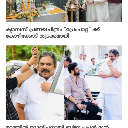
ക്യാമ്പസ് പ്രണയചിത്രം “പ്രേംപാറ്റ” ക്ക്
കോഴിക്കോട് തുടക്കമായി
മറ്റത്തിൽ റോയിച്ചനായി ബിജു പപ്പൻ മുൻ