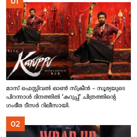
മാസ് ഫെസ്റ്റിവൽ ഓൺ സ്‌ക്രീൻ – സൂര്യയുടെ
പിറന്നാൾ ദിനത്തിൽ ‘കറുപ്പ്’ ചിത്രത്തിന്റെ
ഗംഭീര ടീസർ റിലീസായി.