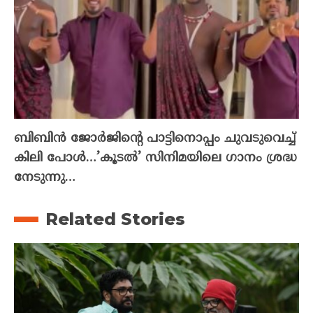
ബിബിൻ ജോർജിന്റെ പാട്ടിനൊപ്പം ചുവടുവെച്ച്
കിലി പോൾ…’കൂടൽ’ സിനിമയിലെ ഗാനം ശ്രദ്ധ
നേടുന്നു…
Related Stories