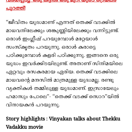
വർധിപ്പിച്ച് ‘ഒരു കട്ടിൽ ഒരു മുറി’യുടെ ട്രെയ്‌ലർ
പുറത്ത്!
“ജീവിതം യുദ്ധമാണ് എന്നത് തെക്ക് വടക്കിൽ
മാധവനിലേക്കും ശങ്കുണ്ണിയിലേക്കും വന്നിട്ടുണ്ട്.
ഒരാൾ ഇംഗ്ലീഷ് പറയുമ്പോൾ മറ്റേയാൾ
സംസ്കൃതം പറയുന്നു. ഒരാൾ കരാട്ടെ
പഠിക്കുമ്പോൾ കളരി പഠിക്കുന്നു. ഇങ്ങനെ ഒരു
യുദ്ധം ഇവർക്കിടയിലുണ്ട്. അതാണ് സിനിമയിലെ
ഏറ്റവും രസകരമായ ഏരിയ. തെക്ക് വടക്കിലെ
മാധവന്റെ മനസിൽ മാത്രമുള്ള യുദ്ധമല്ല. രണ്ടു
വ്യക്തികൾ തമ്മിലുള്ള യുദ്ധമാണ്. ഇസ്രായേലും
ഹമാസും പോലെ”- “തെക്ക് വടക്ക് സൊറ”യിൽ
വിനായകൻ പറയുന്നു.
Story highlights : Vinyakan talks about Thekku
Vadakku movie