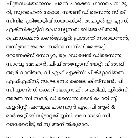
ചിത്രസംയോജനം: ചമൻ ചാക്കോ, ഗാനരചന: മു.
രി, സുഹൈൽ കോയ, സൗണ്ട് ഡിസൈൻ: സിങ്ക്
സിനിമ, ക്രിയേറ്റിവ്‌ ഡയറക്റ്റർ: രാഹുൽ ഇ എസ്,
എക്സിക്യൂട്ടീവ് പ്രൊഡ്യൂസർ: ബിജേഷ് താമി,
പ്രൊഡക്ഷൻ കൺട്രോളർ: പ്രശാന്ത് നാരായണൻ,
വസ്ത്രാലങ്കാരം: സമീറാ സനീഷ്, മേക്കപ്പ്:
റോണക്സ് സേവ്യർ, പ്രൊഡക്ഷൻ ഡിസൈൻ:
സാബു മോഹൻ, ചീഫ് അസ്സോസിയേറ്റ്: വിശാഖ്
ആർ വാരിയർ, വി എഫ് എക്സ്: പിക്റ്റോറിയൽ
എഫ്എക്‌സ്, സംഘട്ടനം: കലൈ കിങ്സൺ, പി
സി സ്റ്റണ്ട്സ്, കൊറിയോഗ്രാഫി: ഷെരീഫ്, സ്റ്റിൽസ്:
അമൽ സി സദർ, ഡിസൈൻ: ടെൻ പോയിന്റ്,
കളറിസ്റ്റ്: ഷണ്മുഖ പാണ്ഡ്യൻ എം, പി ആർ &
മാർക്കറ്റിങ് സ്ട്രാറ്റജിസ്റ്റ്‌സ്: വൈശാഖ് സി
വടക്കേവീട്, ജിനു അനിൽകുമാർ.