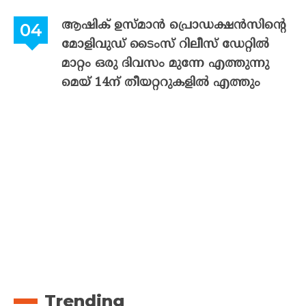
ആഷിക് ഉസ്മാൻ പ്രൊഡക്ഷൻസിന്റെ
മോളിവുഡ് ടൈംസ് റിലീസ് ഡേറ്റിൽ
മാറ്റം ഒരു ദിവസം മുന്നേ എത്തുന്നു
മെയ് 14ന് തീയറ്ററുകളിൽ എത്തും
Trending