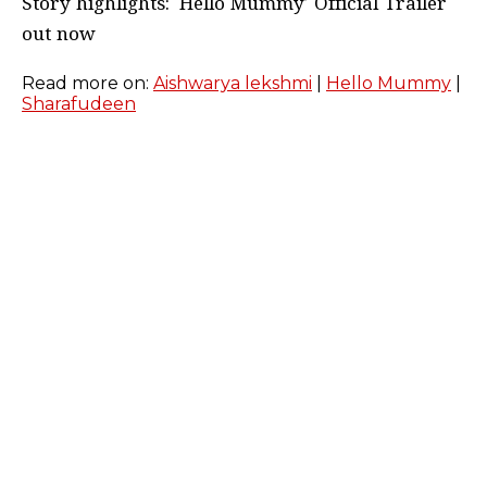
Story highlights: ‘Hello Mummy’ Official Trailer
out now
Read more on:
Aishwarya lekshmi
|
Hello Mummy
|
Sharafudeen