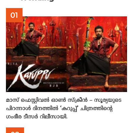
മാസ് ഫെസ്റ്റിവൽ ഓൺ സ്‌ക്രീൻ – സൂര്യയുടെ
പിറന്നാൾ ദിനത്തിൽ ‘കറുപ്പ്’ ചിത്രത്തിന്റെ
ഗംഭീര ടീസർ റിലീസായി.