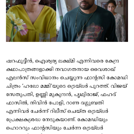
ഷറഫുദ്ദീൻ, ഐശ്വര്യ ലക്ഷ്മി എന്നിവരെ കേന്ദ്ര
കഥാപാത്രങ്ങളാക്കി നവാഗതനായ വൈശാഖ്
എലൻസ് സംവിധാനം ചെയ്യുന്ന ഫാന്റസി കോമഡി
ചിത്രം ‘ഹലോ മമ്മി’യുടെ ട്രെയ്‌ലർ പുറത്ത്. വിജയ്
സേതുപതി, ഉണ്ണി മുകുന്ദൻ, പൃഥ്വിരാജ്, ഫഹദ്
ഫാസിൽ, നിവിൻ പോളി, റാണ ദഗ്ഗുബതി
എന്നിവർ ചേർന്ന് റിലീസ് ചെയ്ത ട്രെയ്‌ലർ
പ്രേക്ഷകശ്രദ്ധ നേടുകയാണ്. കോമഡിയും
ഹൊററും ഫാന്റസിയും ചേർന്ന ട്രെയ്‌ലർ