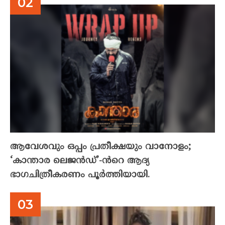
ആവേശവും ഒപ്പം പ്രതീക്ഷയും വാനോളം;
‘കാന്താര ലെജൻഡ്’-ൻറെ ആദ്യ
ഭാഗചിത്രീകരണം പൂർത്തിയായി.