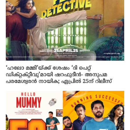
‘ഹലോ മമ്മി’യ്ക്ക് ശേഷം ‘ദി പെറ്റ്
ഡിക്റ്റക്റ്റീവു’മായി ഷറഫുദീൻ- അനുപമ
പരമേശ്വരൻ നായിക; ഏപ്രിൽ 25ന് റിലീസ്