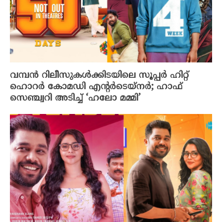
വമ്പൻ റിലീസുകൾക്കിടയിലെ സൂപ്പർ ഹിറ്റ്
ഹൊറർ കോമഡി എന്റർടെയ്നർ; ഹാഫ്
സെഞ്ച്വറി അടിച്ച് ‘ഹലോ മമ്മി’