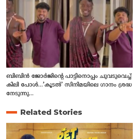
ബിബിൻ ജോർജിന്റെ പാട്ടിനൊപ്പം ചുവടുവെച്ച്
കിലി പോൾ…’കൂടൽ’ സിനിമയിലെ ഗാനം ശ്രദ്ധ
നേടുന്നു…
Related Stories