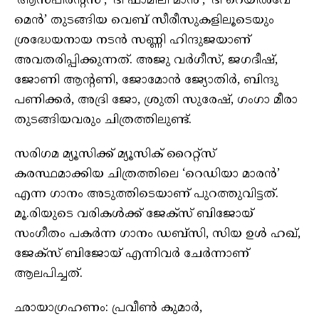
‘ആസ്പിരന്റ്സ്’, ‘ദി ഫാമിലി മാൻ’, ‘ദി റെയിൽവേ
മെൻ’ തുടങ്ങിയ വെബ് സീരീസുകളിലൂടെയും
ശ്രദ്ധേയനായ നടൻ സണ്ണി ഹിന്ദുജയാണ്
അവതരിപ്പിക്കുന്നത്. അജു വർഗീസ്, ജഗദീഷ്,
ജോണി ആന്റണി, ജോമോൻ ജ്യോതിർ, ബിന്ദു
പണിക്കർ, അദ്രി ജോ, ശ്രുതി സുരേഷ്, ഗംഗാ മീരാ
തുടങ്ങിയവരും ചിത്രത്തിലുണ്ട്.
സരിഗമ മ്യൂസിക്ക് മ്യൂസിക് റൈറ്റ്സ്
കരസ്ഥമാക്കിയ ചിത്രത്തിലെ ‘റെഡിയാ മാരൻ’
എന്ന ഗാനം അടുത്തിടെയാണ് പുറത്തുവിട്ടത്.
മൂ.രിയുടെ വരികൾക്ക് ജേക്സ് ബിജോയ്
സംഗീതം പകർന്ന ഗാനം ഡബ്‌സി, സിയ ഉൾ ഹഖ്,
ജേക്സ് ബിജോയ് എന്നിവർ ചേർന്നാണ്
ആലപിച്ചത്.
ഛായാഗ്രഹണം: പ്രവീൺ കുമാർ,