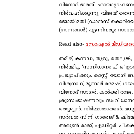
വിനോദ് ഭാരതി ഛായാഗ്രഹണം ക
നിർവഹിക്കുന്നു. വിജയ് തെന്ന
ജോയ് മതി (ഡാൻസ് കൊറിയോഗ്
(ഗാനങ്ങൾ) എന്നിവരും സാങ്ക
Read also-
സോഷ്യൽ മീഡിയയെ ത്
തമിഴ്, കന്നഡ, തുളു, തെലുങ്ക
നിർമ്മിച്ച ‘സന്നിധാനം പി.ഒ’ 
പ്രഖ്യാപിക്കും. കാസ്റ്റ്: യോഗ
വിശ്വനാഥ്, മൂന്നാർ രമേഷ്, ഗ
വിനോദ് സാഗർ, കൽക്കി രാജ, 
ക്രൂ:സംഭാഷണവും സംവിധാനവ
അയ്യപ്പൻ, നിർമ്മാതാക്കൾ: 
സർവത സിനി ഗാരേജ് & ഷിമോഗ
അരുൺ രാജ്, എഡിറ്റർ: പി.ക