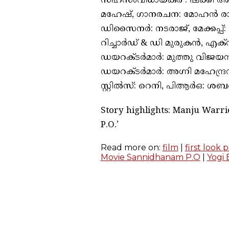
സഹസംവിധായകർ : ഷക്കി അശോക
മഹേഷ്, ഗാനരചന: മോഹൻ രാജ
ഡിസൈനർ: നടരാജ്, മേക്കപ്പ
റിച്ചാർഡ് & ഡി മുരുകൻ, എക്‌
ഡയറക്ടർമാർ: മുത്തു വിജയൻ,
ഡയറക്ടർമാർ: അഗ്നി മഹേന്
സ്റ്റിൽസ്: റെനി, പിആർഒ: ശബ
Story highlights: Manju Warrie
P.O.’
Read more on:
film
|
first look 
Movie Sannidhanam P.O
|
Yogi