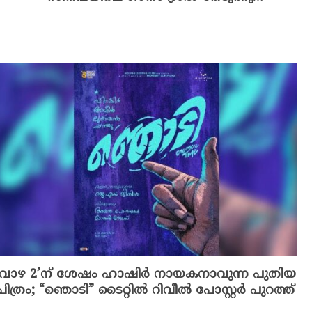
‘വാഴ 2’ന് ശേഷം ഹാഷിർ നായകനാവുന്ന പുതിയ
ചിത്രം; “ഞൊടി” ടൈറ്റിൽ റിവീൽ പോസ്റ്റർ പുറത്ത്