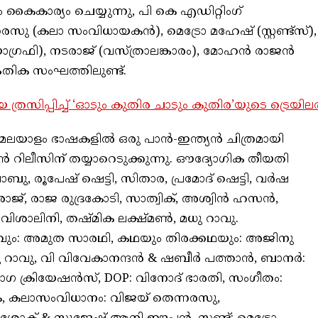
ൈകാര്യം ചെയ്യുന്നു, പി കെ എഡിറ്റിംഗ്
രസു (കലാ സംവിധായകൻ), മെട്രോ മഹേഷ് (സ്റ്റണ്ട്സ്),
രഫി), നടരാജ് (വസ്ത്രാലങ്കാരം), മോഹൻ രാജൻ
േതിക സംഘത്തിലുണ്ട്.
രസിപ്പിച്ച് ‘ഓടും കുതിര ചാടും കുതിര’യുടെ ട്രെയില
്, മലയാളം ഭാഷകളിൽ ഒരു പാൻ-ഇന്ത്യൻ ചിത്രമായി
ഉടൻ റിലീസിന് തയ്യാറെടുക്കുന്നു. ഔദ്യോഗിക തീയതി
ി ബാബു, രൂപേഷ് ഷെട്ടി, സിതാര, പ്രമോദ് ഷെട്ടി, വർഷ
ജരാജ്, രാജ രുദ്രകോടി, സാത്വിക്, അശ്വിൻ ഹസൻ,
വിശാലിനി, തഷ്മിക ലക്ഷ്മൺ, മധു റാവു.
ും: അമുത സാരഥി, കഥയും തിരക്കഥയും: അജിനു
മധു റാവു, വി വിവേകാനന്ദൻ & ഷബീർ പത്താൻ, ബാനർ:
 ക്രിയേഷൻസ്, DOP: വിനോദ് ഭാരതി, സംഗീതം:
െ, കലാസംവിധാനം: വിജയ് തെന്നരസു,