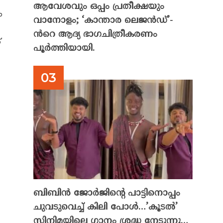
ആവേശവും ഒപ്പം പ്രതീക്ഷയും
ം
വാനോളം; ‘കാന്താര ലെജൻഡ്’-
ൻറെ ആദ്യ ഭാഗചിത്രീകരണം
്
പൂർത്തിയായി.
ബിബിൻ ജോർജിന്റെ പാട്ടിനൊപ്പം
ചുവടുവെച്ച് കിലി പോൾ…’കൂടൽ’
സിനിമയിലെ ഗാനം ശ്രദ്ധ നേടുന്നു…