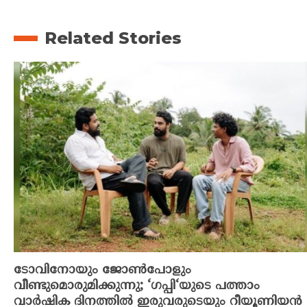
Related Stories
ടോവിനോയും ജോൺപോളും
വീണ്ടുമൊരുമിക്കുന്നു; ‘ഗപ്പി‘യുടെ പത്താം
വാർഷിക ദിനത്തിൽ ഇരുവരുടെയും റീയൂണിയൻ