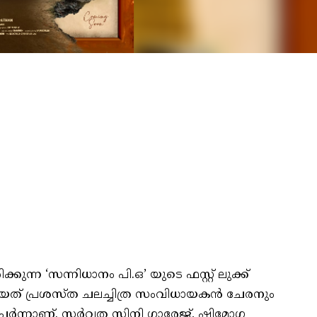
ുന്ന ‘സന്നിധാനം പി.ഒ’ യുടെ ഫസ്റ്റ് ലുക്ക്
ിയത് പ്രശസ്ത ചലച്ചിത്ര സംവിധായകൻ ചേരനും
ം ചേർന്നാണ്. സർവത സിനി ഗാരേജ്, ഷിമോഗ