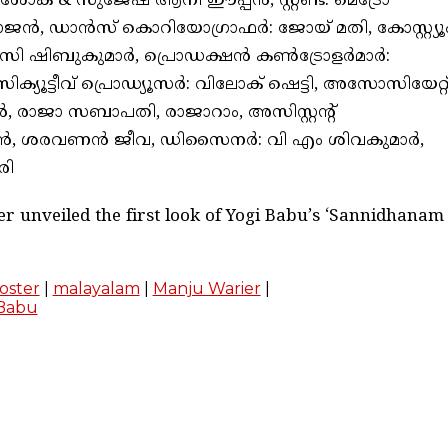
് & സുജേഷ് ആനി ഈപ്പൻ, സ്റ്റണ്ട്: മെട്രോ
ൻ, ഡാൻസ് കൊറിയോഗ്രാഫർ: ജോയ് മതി, കോസ്റ്റ്യൂ
്: സി ഷിബുകുമാർ, പ്രൊഡക്ഷൻ കൺട്രോളർമാർ:
സിക്യൂട്ടീവ് പ്രൊഡ്യൂസർ: വിലോക് ഷെട്ടി, അസോസിയേറ്റ
 രാജാ സബാപതി, രാജാറാം, അസിസ്റ്റൻ്റ്
ദ്രൻ, ശരവണൻ ജീവ, ഡിസൈനർ: വി എം ശിവകുമാർ,
രി
r unveiled the first look of Yogi Babu’s ‘Sannidhanam
poster
|
malayalam
|
Manju Warier
|
 Babu