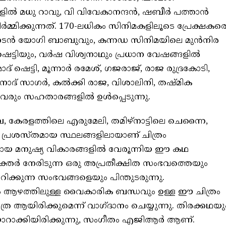
ിൽ മധു റാവു, വി വിവേകാനന്ദൻ, ഷബീർ പത്താൻ
ർമ്മിക്കുന്നത്. 170-ലധികം സിനിമകളിലൂടെ പ്രേക്ഷകര
നടൻ യോഗി ബാബുവും, കന്നഡ സിനിമയിലെ മുൻനിര
ട്ടിയും, വർഷ വിശ്വനാഥും പ്രധാന വേഷങ്ങളിൽ
ദ് ഷെട്ടി, മൂന്നാർ രമേശ്, ഗജരാജ്, രാജ രുദ്രകോടി,
ിനോദ് സാഗർ, കൽക്കി രാജ, വിശാലിനി, തഷ്മിക
യവരും സഹതാരങ്ങളിൽ ഉൾപ്പെടുന്നു.
്പ, കേരളത്തിലെ എരുമേലി, തമിഴ്നാട്ടിലെ ചെന്നൈ,
െ പ്രശസ്തമായ സ്ഥലങ്ങളിലായാണ് ചിത്രം
ശക്തമായ മനുഷ്യ വികാരങ്ങളിൽ വേരൂന്നിയ ഈ കഥ
്തർ നേരിടുന്ന ഒരു അപ്രതീക്ഷിത സംഭവത്തെയും
മറിക്കുന്ന സംഭവങ്ങളെയും പിന്തുടരുന്നു.
 ആഴത്തിലുള്ള വൈകാരിക ബന്ധവും ഉള്ള ഈ ചിത്രം
ത്ര ആയിരിക്കുമെന്ന് വാഗ്ദാനം ചെയ്യുന്നു. തിരക്കഥയു
യാറാക്കിയിരിക്കുന്നു, സംഗീതം എജിആർ ആണ്.