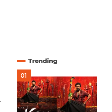
െ
Trending
ം