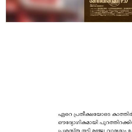
ഏറെ പ്രതീക്ഷയോടെ കാത്തിരിക്ക
ഔദ്യോഗികമായി പുറത്തിറക്ക
പ്രശസ്ത നടി മഞ്ജു വാര്യരു