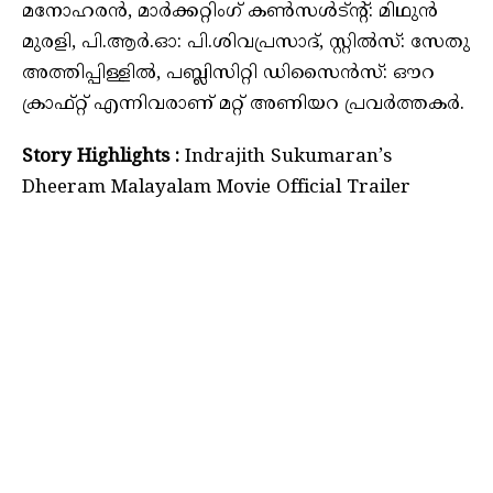
മനോഹരൻ, മാർക്കറ്റിംഗ് കൺസൾട്ൻ്റ്: മിഥുൻ
മുരളി, പി.ആർ.ഓ: പി.ശിവപ്രസാദ്, സ്റ്റിൽസ്: സേതു
അത്തിപ്പിള്ളിൽ, പബ്ലിസിറ്റി ഡിസൈൻസ്: ഔറ
ക്രാഫ്റ്റ് എന്നിവരാണ് മറ്റ് അണിയറ പ്രവർത്തകർ.
Story Highlights :
Indrajith Sukumaran’s
Dheeram Malayalam Movie Official Trailer