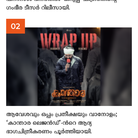
ഗംഭീര ടീസർ റിലീസായി.
ആവേശവും ഒപ്പം പ്രതീക്ഷയും വാനോളം;
‘കാന്താര ലെജൻഡ്’-ൻറെ ആദ്യ
ഭാഗചിത്രീകരണം പൂർത്തിയായി.