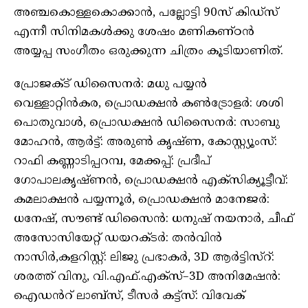
അഞ്ചകൊള്ളകൊക്കാൻ, പല്ലോട്ടി 90സ് കിഡ്സ്
എന്നീ സിനിമകൾക്കു ശേഷം മണികണ്ഠൻ
അയ്യപ്പ സംഗീതം ഒരുക്കുന്ന ചിത്രം കൂടിയാണിത്.
പ്രോജക്ട് ഡിസൈനർ: മധു പയ്യൻ
വെള്ളാറ്റിൻകര, പ്രൊഡക്ഷൻ കൺട്രോളർ: ശശി
പൊതുവാൾ, പ്രൊഡക്ഷൻ ഡിസൈനർ: സാബു
മോഹൻ, ആർട്ട്: അരുൺ കൃഷ്ണ, കോസ്റ്റ്യൂംസ്:
റാഫി കണ്ണാടിപ്പറമ്പ, മേക്കപ്പ്: പ്രദീപ്
ഗോപാലകൃഷ്ണൻ, പ്രൊഡക്ഷൻ എക്സിക്യൂട്ടീവ്:
കമലാക്ഷൻ പയ്യന്നൂർ, പ്രൊഡക്ഷൻ മാനേജർ:
ധനേഷ്, സൗണ്ട് ഡിസൈൻ: ധനുഷ് നയനാർ, ചീഫ്
അസോസിയേറ്റ് ഡയറക്ടർ: തൻവിൻ
നാസിർ,കളറിസ്റ്റ്: ലിജു പ്രഭാകർ, 3D ആർട്ടിസ്റ്:
ശരത്ത് വിനു, വി.എഫ്.എക്സ്–3D അനിമേഷൻ:
ഐഡൻറ് ലാബ്സ്, ടീസർ കട്ട്സ്: വിവേക്