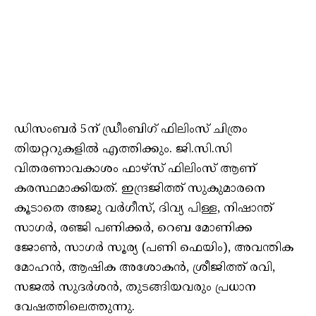
ഡിസംബർ 5ന് ഡ്രീംബിഗ് ഫിലിംസ് ചിത്രം
തിയറ്ററുകളിൽ എത്തിക്കും. ജി.സി.സി
വിതരണാവകാശം ഫാഴ്സ് ഫിലിംസ് ആണ്
കരസ്ഥമാക്കിയത്. ഇന്ദ്രജിത്ത് സുകുമാരനെ
കൂടാതെ അജു വർഗീസ്, ദിവ്യ പിള്ള, നിഷാന്ത്
സാഗർ, രഞ്ജി പണിക്കർ, റെബ മോണിക്ക
ജോൺ, സാഗർ സൂര്യ (പണി ഫെയിം), അവന്തിക
മോഹൻ, ആഷിക അശോകൻ, ശ്രീജിത്ത് രവി,
സജൽ സുദർശൻ, തുടങ്ങിയവരും പ്രധാന
വേഷത്തിലെത്തുന്നു.