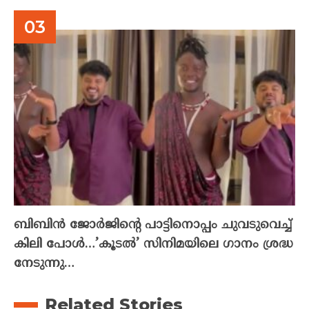
ബിബിൻ ജോർജിന്റെ പാട്ടിനൊപ്പം ചുവടുവെച്ച്
കിലി പോൾ…’കൂടൽ’ സിനിമയിലെ ഗാനം ശ്രദ്ധ
നേടുന്നു…
Related Stories