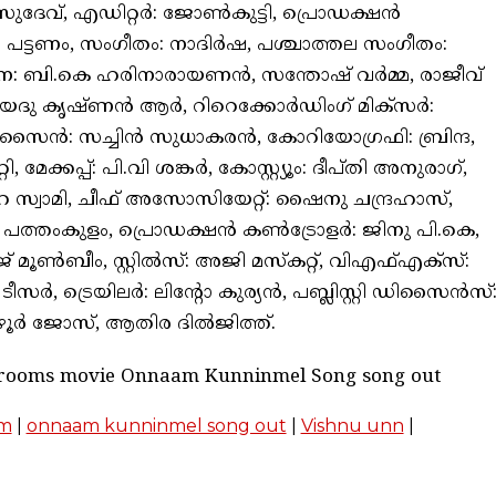
ുദേവ്, എഡിറ്റർ: ജോൺകുട്ടി, പ്രൊഡക്ഷൻ
്ടണം, സംഗീതം: നാദിര്‍ഷ, പശ്ചാത്തല സംഗീതം:
ന: ബി.കെ ഹരിനാരായണൻ, സന്തോഷ് വർമ്മ, രാജീവ്
 യദു കൃഷ്ണൻ ആർ, റിറെക്കോ‍ർഡിംഗ് മിക്സർ:
ൈൻ: സച്ചിൻ സുധാകരൻ, കോറിയോഗ്രഫി: ബ്രിന്ദ,
, മേക്കപ്പ്: പി.വി ശങ്കർ, കോസ്റ്റ്യൂം: ദീപ്തി അനുരാഗ്,
സിംഹ സ്വാമി, ചീഫ് അസോസിയേറ്റ്: ഷൈനു ചന്ദ്രഹാസ്,
പത്തംകുളം, പ്രൊഡക്ഷൻ കൺട്രോളർ: ജിനു പി.കെ,
മൂൺബീം, സ്റ്റിൽസ്: അജി മസ്കറ്റ്, വിഎഫ്എക്സ്:
‍, ട്രെയിലർ‍: ലിന്‍റോ കുര്യൻ, പബ്ലിസ്റ്റി ഡിസൈൻസ്
ാഴൂർ ജോസ്, ആതിര ദിൽജിത്ത്.
shrooms movie Onnaam Kunninmel Song song out
om
|
onnaam kunninmel song out
|
Vishnu unn
|