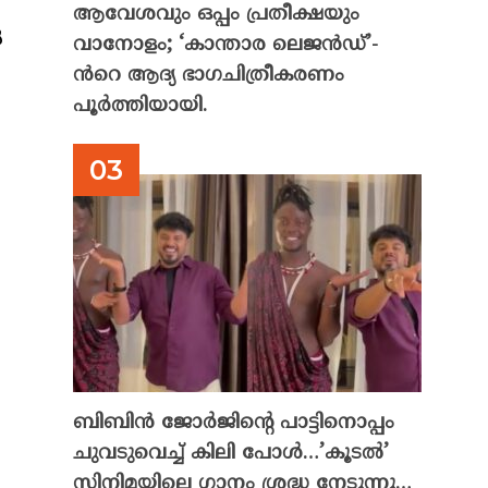
ആവേശവും ഒപ്പം പ്രതീക്ഷയും
ൽ
വാനോളം; ‘കാന്താര ലെജൻഡ്’-
ൻറെ ആദ്യ ഭാഗചിത്രീകരണം
പൂർത്തിയായി.
ൽ
ബിബിൻ ജോർജിന്റെ പാട്ടിനൊപ്പം
ചുവടുവെച്ച് കിലി പോൾ…’കൂടൽ’
സിനിമയിലെ ഗാനം ശ്രദ്ധ നേടുന്നു…