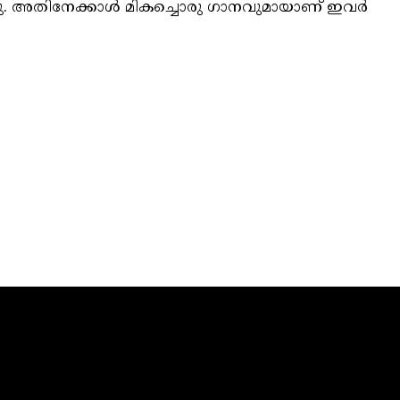
്നു. അതിനേക്കാള്‍ മികച്ചൊരു ഗാനവുമായാണ് ഇവർ