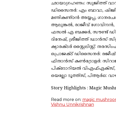
ഛായാഗ്രഹണം: സുജിത്ത് വാസ
ഡിസൈനർ: എം ബാവാ, ഷിജി പട
മണികണ്ഠൻ അയ്യപ്പ, ഗാനരച
ആലുങ്കൽ, രാജീവ് ഗോവിന്ദൻ,
ഫസൽ എ ബക്കർ, സൗണ്ട് ഡിസ
ദിനേഷ്, ശ്രീജിത്ത് ഡാൻസ് സിറ്റി
ക്യാരക്ടർ സ്റ്റൈലിസ്റ്റ്: നര
പ്രൊജക്ട് ഡിസൈനർ: രജീഷ് 
ഫിനാൻസ് കൺട്രോളർ: സിറാജ് 
പിക്ടോറിയൽ വിഎഫ്എക്സ്, ടീസർ
യെല്ലോ ടൂത്ത്സ്, പിആർഒ: വ
Story Highlights : Magic Mu
Read more on:
magic mushro
Vishnu Unnikrishnan