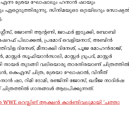
’ എന്ന ശ്രേയ ഘോഷാലും ഹനാൻ ഷായും
 ഏറ്റെടുത്തിരുന്നു. സിനിമയുടെ ട്രെയിലറും സോഷ്യ
.
ഗീസ്, ജോണി ആന്‍റണി, ജാഫർ ഇടുക്കി, ബോബി
 അഷറഫ് പിലാക്കൽ, പ്രമോദ് വെളിയനാട്, അബിൻ
ിവിള ദിനേശ്, മീനാക്ഷി ദിനേശ്, പൂജ മോഹൻരാജ്,
റ്റർ സൂഫിയാൻസാലി, മാസ്റ്റർ ദ്രുപദ്, മാസ്റ്റർ
ായർ തുടങ്ങി വലിയൊരു താരനിരയാണ് ചിത്രത്തി
ദേവൻ, കെഎസ് ചിത്ര, ശ്രേയാ ഘോഷാൽ, വിനീത്
ഹനാൻ ഷാ, റിമി ടോമി, രഞ്ജിനി ജോസ്, ഖദീജ നാദിര്‍ഷ
 ചിത്രത്തിൽ ഗാനങ്ങള്‍ ആലപിക്കുന്നത്.
ുന്ന WWE റെസ്ലിങ് ആക്ഷൻ കാർണിവലുമായി ‘ചത്താ