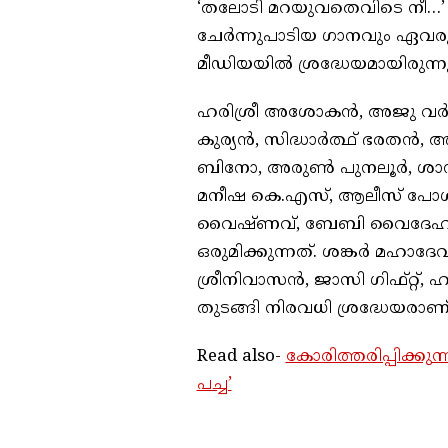
‘തലോടി മറയുവതെവിടെ നീ…
ചേർന്നുപാടിയ ഗാനവും ഏവരും
മീഡിയയിൽ ശ്രദ്ധേയമായിരുന്നു
ഹരിശ്രീ അശോകൻ, അജു വർഗ്
കുര്യൻ, സിദ്ധാർത്ഥ് ഭരതൻ,
ബിനോ, അരുൺ പുനലൂർ, ശാന്ത
മനീഷ കെ.എസ്, ആലീസ് പോൾ, മാസ്
വൈഷ്ണവ്, ബേബി വൈദേഹി ന
ഒരുമിക്കുന്നത്. ശങ്കർ മഹാ
ശ്രീനിവാസൻ, ജാസി ഗിഫ്റ്റ്, 
തുടങ്ങി നിരവധി ശ്രദ്ധേയരാണ്
Read also-
കോരിത്തരിപ്പിക്ക
പച്ച’