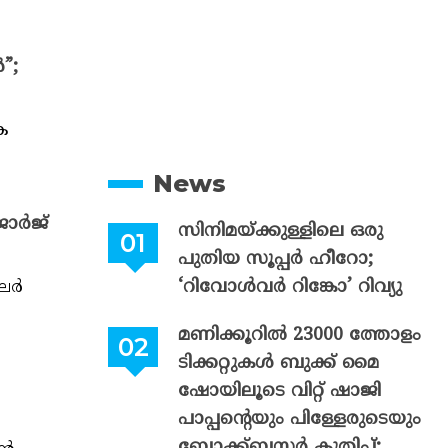
”;
ക
News
ോർജ്
സിനിമയ്ക്കുള്ളിലെ ഒരു
പുതിയ സൂപ്പർ ഹീറോ;
‘റിവോൾവർ റിങ്കോ’ റിവ്യു
‌ലർ
മണിക്കൂറിൽ 23000 ത്തോളം
ടിക്കറ്റുകൾ ബുക്ക് മൈ
ഷോയിലൂടെ വിറ്റ് ഷാജി
പാപ്പന്റെയും പിള്ളേരുടെയും
ൽ
ബ്ലോക്ക്ബസ്റ്റർ കുതിപ്പ്;