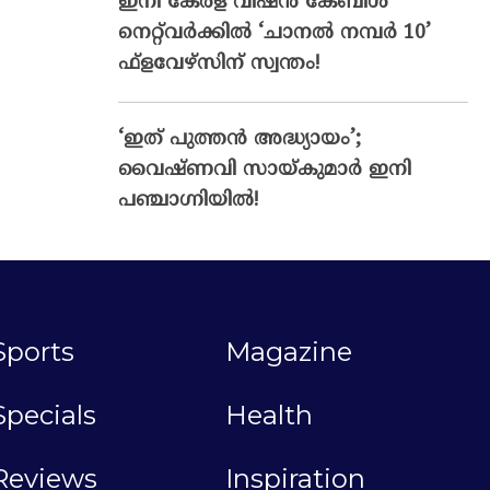
ഇനി കേരള വിഷൻ കേബിൾ
നെറ്റ്‌വർക്കിൽ ‘ചാനൽ നമ്പർ 10’
ഫ്‌ളവേഴ്‌സിന് സ്വന്തം!
‘ഇത് പുത്തൻ അദ്ധ്യായം’;
വൈഷ്‌ണവി സായ്‌കുമാർ ഇനി
പഞ്ചാഗ്നിയിൽ!
Sports
Magazine
Specials
Health
Reviews
Inspiration