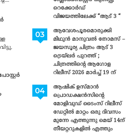
....
റെക്കോർഡ്
വിജയത്തിലേക്ക് “ആട് 3 “
റർ
ആവേശപൂരമൊരുക്കി
്ള
മിഥുൻ മാനുവൽ തോമസ് –
ട്ടു.
ജയസൂര്യ ചിത്രം ആട് 3
ട്രെയ്‌ലർ പുറത്ത് ;
ചിത്രത്തിന്റെ ആഗോള
റിലീസ് 2026 മാർച്ച് 19 ന്
ോസ്റ്റർ
ആഷിക് ഉസ്മാൻ
യ
പ്രൊഡക്ഷൻസിന്റെ
മോളിവുഡ് ടൈംസ് റിലീസ്
ഡേറ്റിൽ മാറ്റം ഒരു ദിവസം
മുന്നേ എത്തുന്നു മെയ് 14ന്
തീയറ്ററുകളിൽ എത്തും