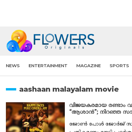
NEWS
ENTERTAINMENT
MAGAZINE
SPORTS
aashaan malayalam movie
വിജയകരമായ രണ്ടാം വാ
“ആശാൻ”; നിറഞ്ഞ സദസ്
ജോൺ പോൾ ജോർജ് സംവിധ