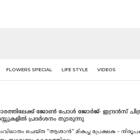
FLOWERS SPECIAL
LIFE STYLE
VIDEOS
രത്തിലേക്ക് ജോൺ പോൾ ജോർജ്- ഇന്ദ്രൻസ് ചിത്
സുകളിൽ പ്രദർശനം തുടരുന്നു
ാനം ചെയ്ത “ആശാൻ” മികച്ച പ്രേക്ഷക – നിരൂപ