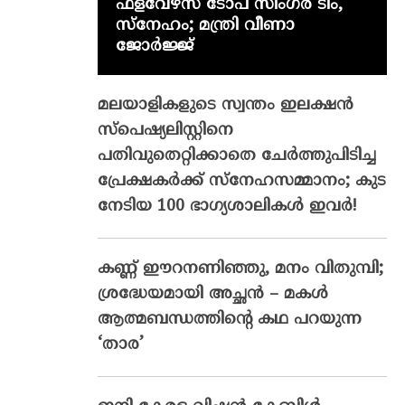
ഫ്‌ളവേഴ്‌സ് ടോപ് സിംഗർ ടീം,
സ്നേഹം; മന്ത്രി വീണാ
ജോർജ്ജ്
മലയാളികളുടെ സ്വന്തം ഇലക്ഷന്‍
സ്‌പെഷ്യലിസ്റ്റിനെ
പതിവുതെറ്റിക്കാതെ ചേര്‍ത്തുപിടിച്ച
പ്രേക്ഷകര്‍ക്ക് സ്‌നേഹസമ്മാനം; കുട
നേടിയ 100 ഭാഗ്യശാലികള്‍ ഇവര്‍!
കണ്ണ് ഈറനണിഞ്ഞു, മനം വിതുമ്പി;
ശ്രദ്ധേയമായി അച്ഛൻ – മകൾ
ആത്മബന്ധത്തിന്റെ കഥ പറയുന്ന
‘താര’