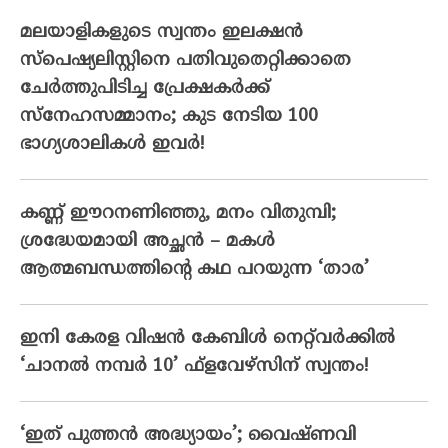
മലയാളികളുടെ സ്വന്തം ഇലക്ഷന്‍
സ്‌പെഷ്യലിസ്റ്റിനെ പതിവുതെറ്റിക്കാതെ
ചേര്‍ത്തുപിടിച്ച പ്രേക്ഷകര്‍ക്ക്
സ്‌നേഹസമ്മാനം; കുട നേടിയ 100
ഭാഗ്യശാലികള്‍ ഇവര്‍!
കണ്ണ് ഈറനണിഞ്ഞു, മനം വിതുമ്പി;
ശ്രദ്ധേയമായി അച്ഛൻ – മകൾ
ആത്മബന്ധത്തിന്റെ കഥ പറയുന്ന ‘താര’
ഇനി കേരള വിഷൻ കേബിൾ നെറ്റ്‌വർക്കിൽ
‘ചാനൽ നമ്പർ 10’ ഫ്‌ളവേഴ്‌സിന് സ്വന്തം!
‘ഇത് പുത്തൻ അദ്ധ്യായം’; വൈഷ്‌ണവി