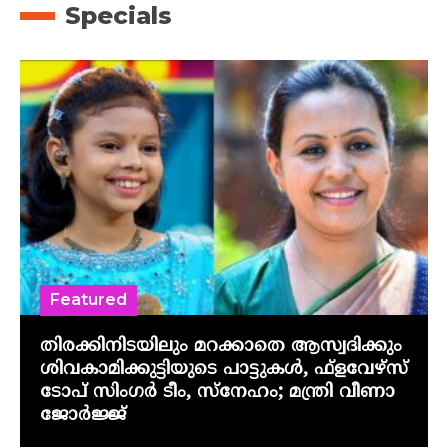
Specials
Featured
തിരക്കിനിടയിലും മറക്കാതെ ആസ്വദിക്കും
ശിവകാമിക്കുട്ടിയുടെ പാട്ടുകൾ, ഫ്‌ളവേഴ്‌സ്
ടോപ് സിംഗർ ടീം, സ്നേഹം; മന്ത്രി വീണാ
ജോർജ്ജ്