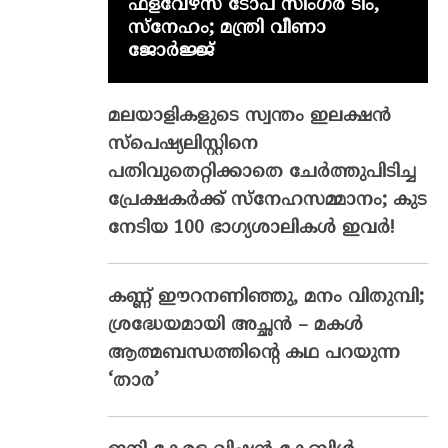
ഫ്‌ളവേഴ്‌സ് ടോപ് സിംഗർ ടീം,
സ്നേഹം; മന്ത്രി വീണാ
ജോർജ്ജ്
മലയാളികളുടെ സ്വന്തം ഇലക്ഷന്‍
സ്‌പെഷ്യലിസ്റ്റിനെ
പതിവുതെറ്റിക്കാതെ ചേര്‍ത്തുപിടിച്ച
പ്രേക്ഷകര്‍ക്ക് സ്‌നേഹസമ്മാനം; കുട
നേടിയ 100 ഭാഗ്യശാലികള്‍ ഇവര്‍!
കണ്ണ് ഈറനണിഞ്ഞു, മനം വിതുമ്പി;
ശ്രദ്ധേയമായി അച്ഛൻ – മകൾ
ആത്മബന്ധത്തിന്റെ കഥ പറയുന്ന
‘താര’