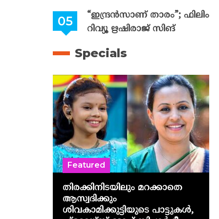
“ഇന്ദ്രൻസാണ് താരം”; ഫിലിം
റിവ്യൂ ഋഷിരാജ് സിങ്
Specials
Featured
തിരക്കിനിടയിലും മറക്കാതെ
ആസ്വദിക്കും
ശിവകാമിക്കുട്ടിയുടെ പാട്ടുകൾ,