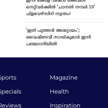
ഇനി കേരള വിഷൻ കേബിൾ
നെറ്റ്‌വർക്കിൽ ‘ചാനൽ നമ്പർ 10’
ഫ്‌ളവേഴ്‌സിന് സ്വന്തം!
‘ഇത് പുത്തൻ അദ്ധ്യായം’;
വൈഷ്‌ണവി സായ്‌കുമാർ ഇനി
പഞ്ചാഗ്നിയിൽ!
Sports
Magazine
Specials
Health
Reviews
Inspiration