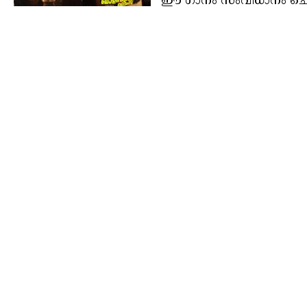
ഈ ഗാനം സംവിധാനം ചെയ്