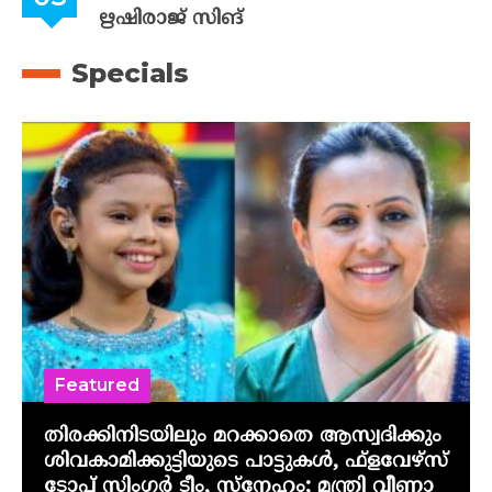
ഋഷിരാജ് സിങ്
Specials
Featured
തിരക്കിനിടയിലും മറക്കാതെ ആസ്വദിക്കും
ശിവകാമിക്കുട്ടിയുടെ പാട്ടുകൾ, ഫ്‌ളവേഴ്‌സ്
ടോപ് സിംഗർ ടീം, സ്നേഹം; മന്ത്രി വീണാ