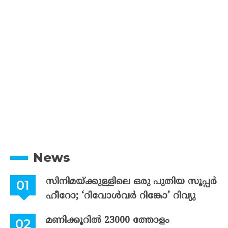
News
സിനിമയ്ക്കുള്ളിലെ ഒരു പുതിയ സൂപ്പർ
ഹീറോ; ‘റിവോൾവർ റിങ്കോ’ റിവ്യു
മണിക്കൂറിൽ 23000 ത്തോളം