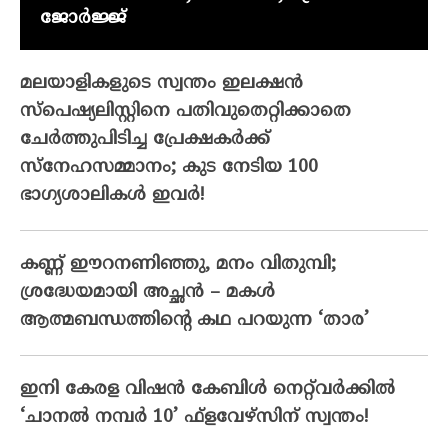
ജോർജ്ജ്
മലയാളികളുടെ സ്വന്തം ഇലക്ഷന്‍
സ്‌പെഷ്യലിസ്റ്റിനെ പതിവുതെറ്റിക്കാതെ
ചേര്‍ത്തുപിടിച്ച പ്രേക്ഷകര്‍ക്ക്
സ്‌നേഹസമ്മാനം; കുട നേടിയ 100
ഭാഗ്യശാലികള്‍ ഇവര്‍!
കണ്ണ് ഈറനണിഞ്ഞു, മനം വിതുമ്പി;
ശ്രദ്ധേയമായി അച്ഛൻ – മകൾ
ആത്മബന്ധത്തിന്റെ കഥ പറയുന്ന ‘താര’
ഇനി കേരള വിഷൻ കേബിൾ നെറ്റ്‌വർക്കിൽ
‘ചാനൽ നമ്പർ 10’ ഫ്‌ളവേഴ്‌സിന് സ്വന്തം!