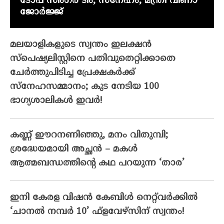
ടോപ് സിംഗർ ടീം, സ്നേഹം; മന്ത്രി വീണാ
ജോർജ്ജ്
മലയാളികളുടെ സ്വന്തം ഇലക്ഷന്‍
സ്‌പെഷ്യലിസ്റ്റിനെ പതിവുതെറ്റിക്കാതെ
ചേര്‍ത്തുപിടിച്ച പ്രേക്ഷകര്‍ക്ക്
സ്‌നേഹസമ്മാനം; കുട നേടിയ 100
ഭാഗ്യശാലികള്‍ ഇവര്‍!
കണ്ണ് ഈറനണിഞ്ഞു, മനം വിതുമ്പി;
ശ്രദ്ധേയമായി അച്ഛൻ – മകൾ
ആത്മബന്ധത്തിന്റെ കഥ പറയുന്ന ‘താര’
ഇനി കേരള വിഷൻ കേബിൾ നെറ്റ്‌വർക്കിൽ
‘ചാനൽ നമ്പർ 10’ ഫ്‌ളവേഴ്‌സിന് സ്വന്തം!