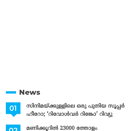
News
സിനിമയ്ക്കുള്ളിലെ ഒരു പുതിയ സൂപ്പർ
ഹീറോ; ‘റിവോൾവർ റിങ്കോ’ റിവ്യു
മണിക്കൂറിൽ 23000 ത്തോളം