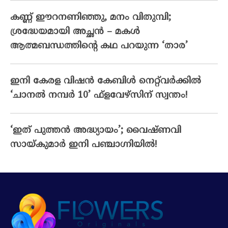
കണ്ണ് ഈറനണിഞ്ഞു, മനം വിതുമ്പി;
ശ്രദ്ധേയമായി അച്ഛൻ – മകൾ
ആത്മബന്ധത്തിന്റെ കഥ പറയുന്ന ‘താര’
ഇനി കേരള വിഷൻ കേബിൾ നെറ്റ്‌വർക്കിൽ
‘ചാനൽ നമ്പർ 10’ ഫ്‌ളവേഴ്‌സിന് സ്വന്തം!
‘ഇത് പുത്തൻ അദ്ധ്യായം’; വൈഷ്‌ണവി
സായ്‌കുമാർ ഇനി പഞ്ചാഗ്നിയിൽ!