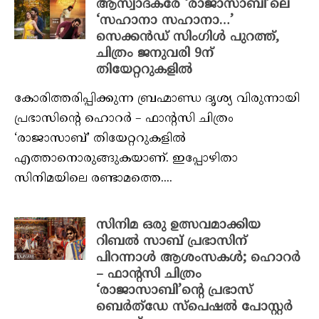
ആസ്വാദകരേ ‘രാജാസാബി’ലെ
‘സഹാനാ സഹാനാ…’
സെക്കൻഡ് സിംഗിൾ പുറത്ത്,
ചിത്രം ജനുവരി 9ന്
തിയേറ്ററുകളിൽ
കോരിത്തരിപ്പിക്കുന്ന ബ്രഹ്മാണ്ഡ ദൃശ്യ വിരുന്നായി
പ്രഭാസിന്‍റെ ഹൊറർ – ഫാന്‍റസി ചിത്രം
‘രാജാസാബ്’ തിയേറ്ററുകളിൽ
എത്താനൊരുങ്ങുകയാണ്. ഇപ്പോഴിതാ
സിനിമയിലെ രണ്ടാമത്തെ....
സിനിമ ഒരു ഉത്സവമാക്കിയ
റിബൽ സാബ് പ്രഭാസിന്
പിറന്നാൾ ആശംസകൾ; ഹൊറർ
– ഫാന്‍റസി ചിത്രം
‘രാജാസാബി’ന്‍റെ പ്രഭാസ്
ബെർത്ഡേ സ്പെഷൽ പോസ്റ്റർ