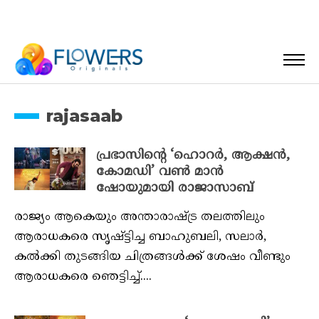
rajasaab
പ്രഭാസിന്റെ ‘ഹൊറർ, ആക്ഷൻ,
കോമഡി’ വൺ മാൻ
ഷോയുമായി രാജാസാബ്
രാജ്യം ആകെയും അന്താരാഷ്ട്ര തലത്തിലും
ആരാധകരെ സൃഷ്ട്ടിച്ച ബാഹുബലി, സലാർ,
കൽക്കി തുടങ്ങിയ ചിത്രങ്ങൾക്ക് ശേഷം വീണ്ടും
ആരാധകരെ ഞെട്ടിച്ച്....