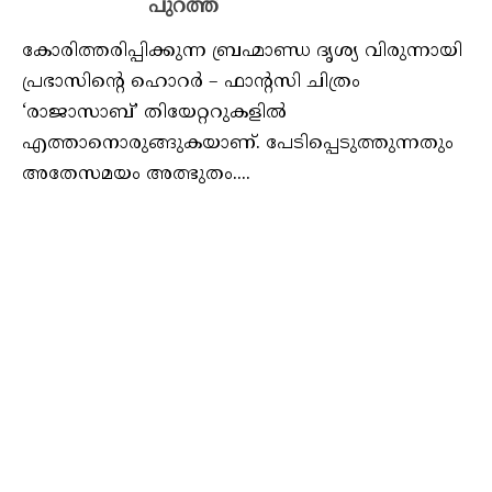
പുറത്ത്
കോരിത്തരിപ്പിക്കുന്ന ബ്രഹ്മാണ്ഡ ദൃശ്യ വിരുന്നായി
പ്രഭാസിന്‍റെ ഹൊറർ – ഫാന്‍റസി ചിത്രം
‘രാജാസാബ്’ തിയേറ്ററുകളിൽ
എത്താനൊരുങ്ങുകയാണ്. പേടിപ്പെടുത്തുന്നതും
അതേസമയം അത്ഭുതം....