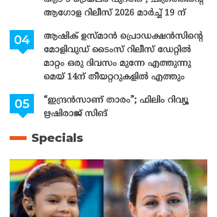
ആഗോള റിലീസ് 2026 മാർച്ച് 19 ന്
ആഷിക് ഉസ്മാൻ പ്രൊഡക്ഷൻസിന്റെ
മോളിവുഡ് ടൈംസ് റിലീസ് ഡേറ്റിൽ
മാറ്റം ഒരു ദിവസം മുന്നേ എത്തുന്നു
മെയ് 14ന് തീയറ്ററുകളിൽ എത്തും
“ഇന്ദ്രൻസാണ് താരം”; ഫിലിം റിവ്യൂ
ഋഷിരാജ് സിങ്
Specials