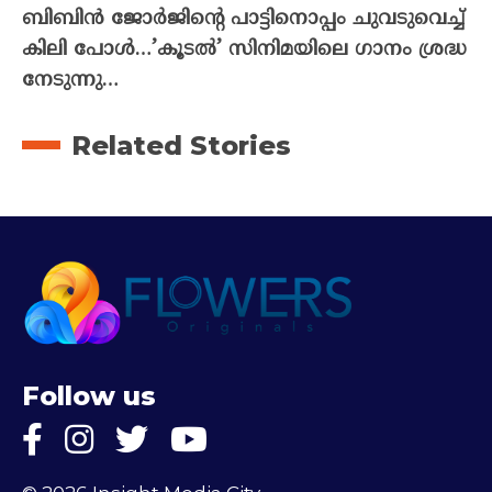
ബിബിൻ ജോർജിന്റെ പാട്ടിനൊപ്പം ചുവടുവെച്ച്
കിലി പോൾ…’കൂടൽ’ സിനിമയിലെ ഗാനം ശ്രദ്ധ
നേടുന്നു…
Related Stories
Follow us