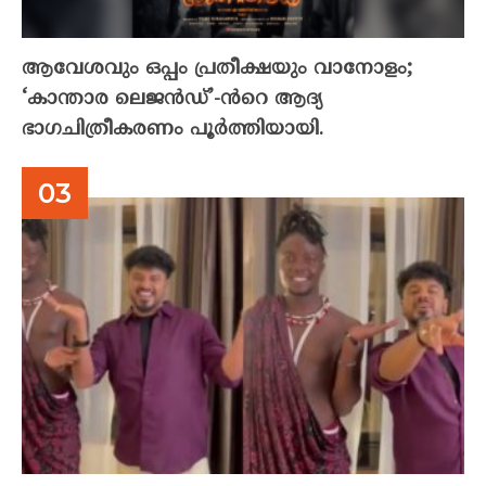
ആവേശവും ഒപ്പം പ്രതീക്ഷയും വാനോളം;
‘കാന്താര ലെജൻഡ്’-ൻറെ ആദ്യ
ഭാഗചിത്രീകരണം പൂർത്തിയായി.