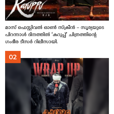
മാസ് ഫെസ്റ്റിവൽ ഓൺ സ്‌ക്രീൻ – സൂര്യയുടെ
പിറന്നാൾ ദിനത്തിൽ ‘കറുപ്പ്’ ചിത്രത്തിന്റെ
ഗംഭീര ടീസർ റിലീസായി.