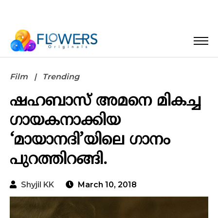
Film
Trending
ഷഹബാസ് അമനെ മികച്ച
ഗായകനാക്കിയ
‘മായാനദി’യിലെ ഗാനം
പുറത്തിറങ്ങി.
Shyjil KK
March 10, 2018