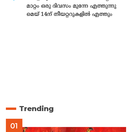
മാറ്റം ഒരു ദിവസം മുന്നേ എത്തുന്നു
മെയ് 14ന് തീയറ്ററുകളിൽ എത്തും
Trending