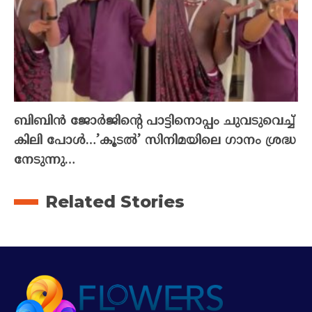
ബിബിൻ ജോർജിന്റെ പാട്ടിനൊപ്പം ചുവടുവെച്ച്
കിലി പോൾ…’കൂടൽ’ സിനിമയിലെ ഗാനം ശ്രദ്ധ
നേടുന്നു…
Related Stories