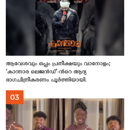
ആവേശവും ഒപ്പം പ്രതീക്ഷയും വാനോളം;
‘കാന്താര ലെജൻഡ്’-ൻറെ ആദ്യ
ഭാഗചിത്രീകരണം പൂർത്തിയായി.