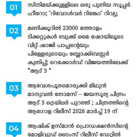
സിനിമയ്ക്കുള്ളിലെ ഒരു പുതിയ സൂപ്പർ
ഹീറോ; ‘റിവോൾവർ റിങ്കോ’ റിവ്യു
മണിക്കൂറിൽ 23000 ത്തോളം
ടിക്കറ്റുകൾ ബുക്ക് മൈ ഷോയിലൂടെ
വിറ്റ് ഷാജി പാപ്പന്റെയും
പിള്ളേരുടെയും ബ്ലോക്ക്ബസ്റ്റർ
കുതിപ്പ്; റെക്കോർഡ് വിജയത്തിലേക്ക്
“ആട് 3 “
ആവേശപൂരമൊരുക്കി മിഥുൻ
മാനുവൽ തോമസ് – ജയസൂര്യ ചിത്രം
ആട് 3 ട്രെയ്‌ലർ പുറത്ത് ; ചിത്രത്തിന്റെ
ആഗോള റിലീസ് 2026 മാർച്ച് 19 ന്
ആഷിക് ഉസ്മാൻ പ്രൊഡക്ഷൻസിന്റെ
മോളിവുഡ് ടൈംസ് റിലീസ് ഡേറ്റിൽ