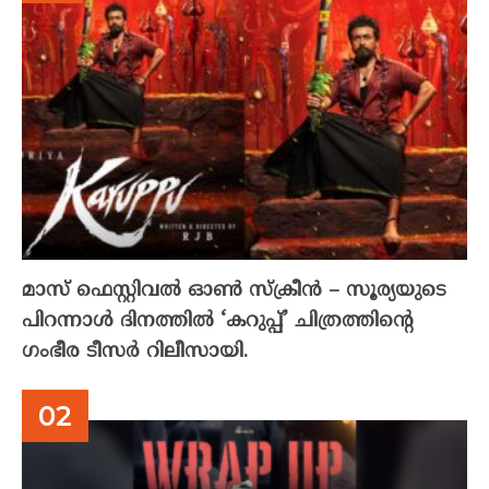
മാസ് ഫെസ്റ്റിവൽ ഓൺ സ്‌ക്രീൻ – സൂര്യയുടെ
പിറന്നാൾ ദിനത്തിൽ ‘കറുപ്പ്’ ചിത്രത്തിന്റെ
ഗംഭീര ടീസർ റിലീസായി.