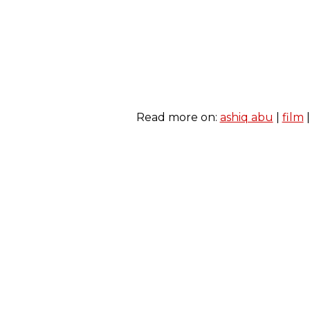
Read more on:
ashiq abu
|
film