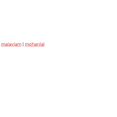
|
malaylam
|
mohanlal