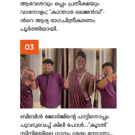
ആവേശവും ഒപ്പം പ്രതീക്ഷയും
വാനോളം; ‘കാന്താര ലെജൻഡ്’-
ൻറെ ആദ്യ ഭാഗചിത്രീകരണം
പൂർത്തിയായി.
ബിബിൻ ജോർജിന്റെ പാട്ടിനൊപ്പം
ചുവടുവെച്ച് കിലി പോൾ…’കൂടൽ’
സിനിമയിലെ ഗാനം ശ്രദ്ധ നേടുന്നു…