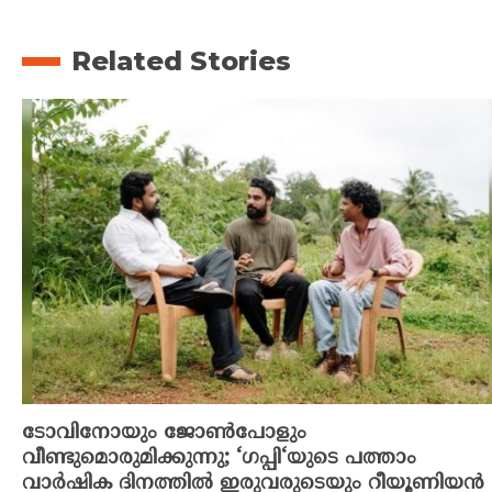
Related Stories
ടോവിനോയും ജോൺപോളും
വീണ്ടുമൊരുമിക്കുന്നു; ‘ഗപ്പി‘യുടെ പത്താം
വാർഷിക ദിനത്തിൽ ഇരുവരുടെയും റീയൂണിയൻ