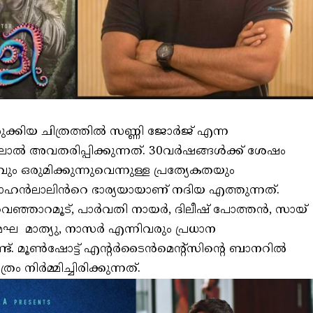
്കിയ ചിത്രത്തിൽ സണ്ണി ജോർജ് എന്ന
 അവതരിപ്പിക്കുന്നത്. 30വർഷങ്ങൾക്ക് ശേഷം
ഒരുമിക്കുന്നുവെന്നുള്ള പ്രത്യേകതയും
ൽ മോഹൻലാലിൻറെ ഭാര്യയായാണ് നദിയ എത്തുന്നത്.
െഞ്ഞാറമൂട്, പാർവതി നായർ, ദിലീഷ് പോത്തൻ, സായ്
േഘ മാത്യു, നാസർ എന്നിവരും പ്രധാന
ണ്ട്. മൂൺഷോട്ട് എന്റർടൈൻമെന്റ്സിന്റെ ബാനറിൽ
 നിർമ്മിച്ചിരിക്കുന്നത്.