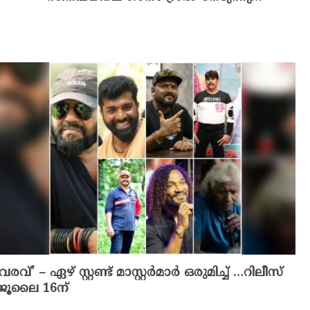
‘വരവ്’ – ഏഴ് സ്റ്റണ്ട് മാസ്റ്റർമാർ ഒരുമിച്ച് …റിലീസ്
ജൂലൈ 16ന്