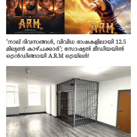
‘നാല് ദിവസങ്ങൾ, വിവിധ ഭാഷകളിലായി 12.5
മില്യൺ കാഴ്ചക്കാർ’; സോഷ്യൽ മീഡിയയിൽ
ട്രെൻഡിങ്ങായി A.R.M ട്രെയ്‌ലർ!