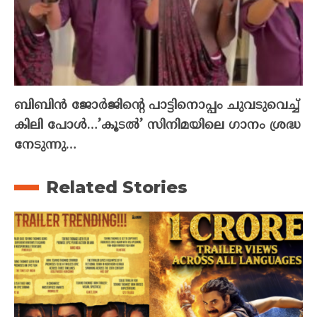
ബിബിൻ ജോർജിന്റെ പാട്ടിനൊപ്പം ചുവടുവെച്ച്
കിലി പോൾ…’കൂടൽ’ സിനിമയിലെ ഗാനം ശ്രദ്ധ
നേടുന്നു…
Related Stories