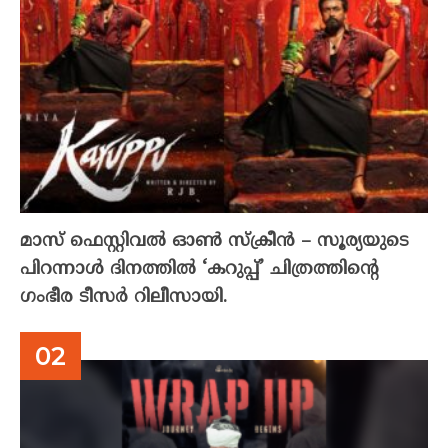
മാസ് ഫെസ്റ്റിവൽ ഓൺ സ്‌ക്രീൻ – സൂര്യയുടെ
പിറന്നാൾ ദിനത്തിൽ ‘കറുപ്പ്’ ചിത്രത്തിന്റെ
ഗംഭീര ടീസർ റിലീസായി.