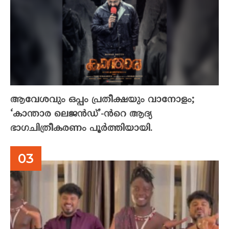
ആവേശവും ഒപ്പം പ്രതീക്ഷയും വാനോളം;
‘കാന്താര ലെജൻഡ്’-ൻറെ ആദ്യ
ഭാഗചിത്രീകരണം പൂർത്തിയായി.