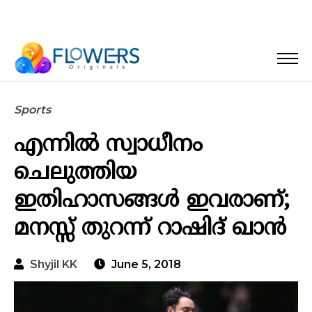
Sports
എന്നിൽ സ്വാധീനം
ചെലുത്തിയ
ഇതിഹാസങ്ങൾ ഇവരാണ്;
മനസ്സ് തുറന്ന് റാഷിദ് ഖാൻ
Shyjil KK
June 5, 2018