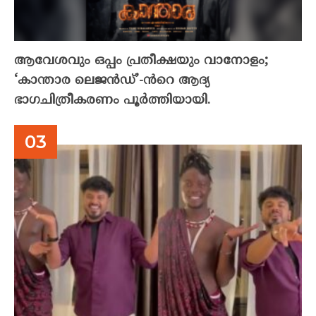
ആവേശവും ഒപ്പം പ്രതീക്ഷയും വാനോളം;
‘കാന്താര ലെജൻഡ്’-ൻറെ ആദ്യ
ഭാഗചിത്രീകരണം പൂർത്തിയായി.