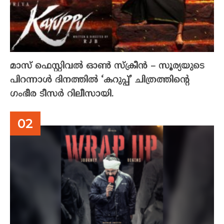
മാസ് ഫെസ്റ്റിവൽ ഓൺ സ്‌ക്രീൻ – സൂര്യയുടെ
പിറന്നാൾ ദിനത്തിൽ ‘കറുപ്പ്’ ചിത്രത്തിന്റെ
ഗംഭീര ടീസർ റിലീസായി.