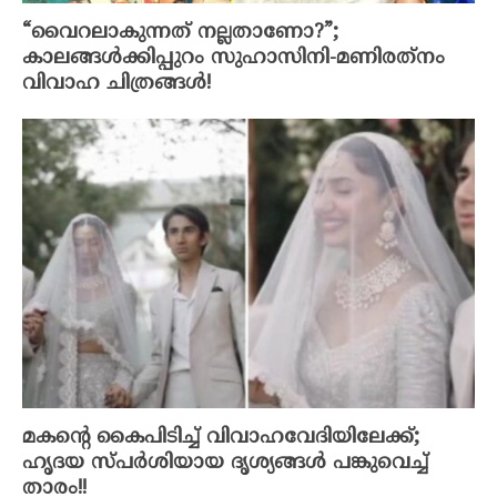
“വൈറലാകുന്നത് നല്ലതാണോ?”;
കാലങ്ങൾക്കിപ്പുറം സുഹാസിനി-മണിരത്‌നം
വിവാഹ ചിത്രങ്ങൾ!
മകന്റെ കൈപിടിച്ച് വിവാഹവേദിയിലേക്ക്;
ഹൃദയ സ്പർശിയായ ദൃശ്യങ്ങൾ പങ്കുവെച്ച്
താരം!!