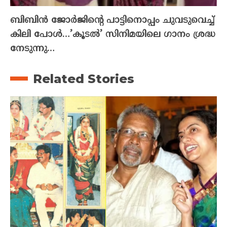
ബിബിൻ ജോർജിന്റെ പാട്ടിനൊപ്പം ചുവടുവെച്ച്
കിലി പോൾ…’കൂടൽ’ സിനിമയിലെ ഗാനം ശ്രദ്ധ
നേടുന്നു…
Related Stories