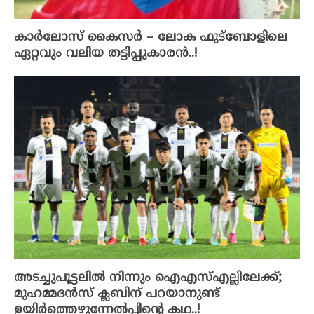
കാർലോസ് കൈസർ – ലോക ഫുട്ബോളിലെ
ഏറ്റവും വലിയ തട്ടിപ്പുകാരൻ..!
അടച്ചുപൂട്ടലിൽ നിന്നും ഐഎസ്എല്ലിലേക്ക്;
മുഹമ്മദൻസ് ക്ലബിന് പറയാനുണ്ട്
ഉയിർത്തെഴുന്നേൽപ്പിന്റെ കഥ..!