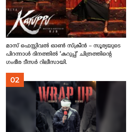
മാസ് ഫെസ്റ്റിവൽ ഓൺ സ്‌ക്രീൻ – സൂര്യയുടെ
പിറന്നാൾ ദിനത്തിൽ ‘കറുപ്പ്’ ചിത്രത്തിന്റെ
ഗംഭീര ടീസർ റിലീസായി.