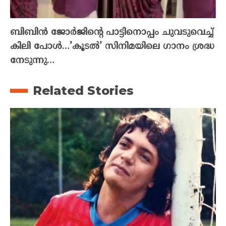
ബിബിൻ ജോർജിന്റെ പാട്ടിനൊപ്പം ചുവടുവെച്ച്
കിലി പോൾ…’കൂടൽ’ സിനിമയിലെ ഗാനം ശ്രദ്ധ
നേടുന്നു…
Related Stories