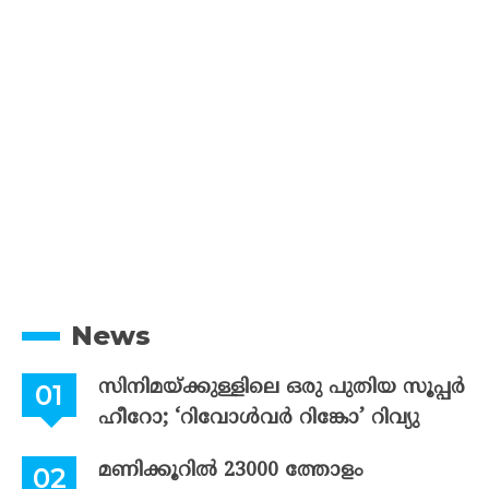
News
സിനിമയ്ക്കുള്ളിലെ ഒരു പുതിയ സൂപ്പർ
ഹീറോ; ‘റിവോൾവർ റിങ്കോ’ റിവ്യു
മണിക്കൂറിൽ 23000 ത്തോളം