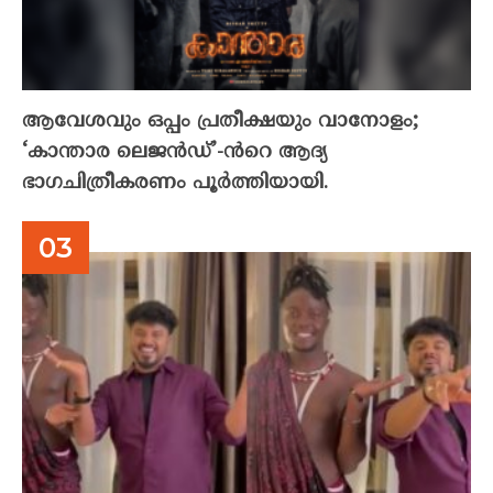
ആവേശവും ഒപ്പം പ്രതീക്ഷയും വാനോളം;
‘കാന്താര ലെജൻഡ്’-ൻറെ ആദ്യ
ഭാഗചിത്രീകരണം പൂർത്തിയായി.