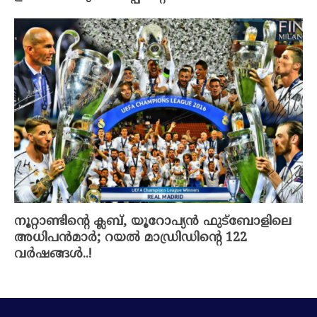
നൂറ്റാണ്ടിന്റെ ക്ലബ്, യൂറോപ്യൻ ഫുട്‌ബോളിലെ
അധിപൻമാർ; റയൽ മാഡ്രിഡിന്റെ 122
വർഷങ്ങൾ..!