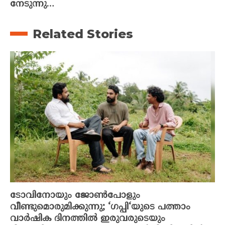
നേടുന്നു…
Related Stories
ടോവിനോയും ജോൺപോളും
വീണ്ടുമൊരുമിക്കുന്നു; ‘ഗപ്പി‘യുടെ പത്താം
വാർഷിക ദിനത്തിൽ ഇരുവരുടെയും