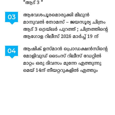
“ആട് 3 “
ആവേശപൂരമൊരുക്കി മിഥുൻ
മാനുവൽ തോമസ് – ജയസൂര്യ ചിത്രം
ആട് 3 ട്രെയ്‌ലർ പുറത്ത് ; ചിത്രത്തിന്റെ
ആഗോള റിലീസ് 2026 മാർച്ച് 19 ന്
ആഷിക് ഉസ്മാൻ പ്രൊഡക്ഷൻസിന്റെ
മോളിവുഡ് ടൈംസ് റിലീസ് ഡേറ്റിൽ
മാറ്റം ഒരു ദിവസം മുന്നേ എത്തുന്നു
മെയ് 14ന് തീയറ്ററുകളിൽ എത്തും