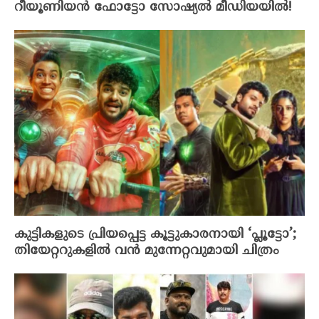
റീയൂണിയൻ ഫോട്ടോ സോഷ്യൽ മീഡിയയിൽ!
കുട്ടികളുടെ പ്രിയപ്പെട്ട കൂട്ടുകാരനായി ‘പ്ലൂട്ടോ’;
തിയേറ്ററുകളിൽ വൻ മുന്നേറ്റവുമായി ചിത്രം