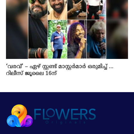
‘വരവ്’ – ഏഴ് സ്റ്റണ്ട് മാസ്റ്റർമാർ ഒരുമിച്ച് …
റിലീസ് ജൂലൈ 16ന്