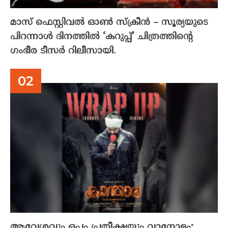
മാസ് ഫെസ്റ്റിവൽ ഓൺ സ്‌ക്രീൻ – സൂര്യയുടെ
പിറന്നാൾ ദിനത്തിൽ ‘കറുപ്പ്’ ചിത്രത്തിന്റെ
ഗംഭീര ടീസർ റിലീസായി.
ആവേശവും ഒപ്പം പ്രതീക്ഷയും വാനോളം;