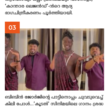
‘കാന്താര ലെജൻഡ്’-ൻറെ ആദ്യ
ഭാഗചിത്രീകരണം പൂർത്തിയായി.
ബിബിൻ ജോർജിന്റെ പാട്ടിനൊപ്പം ചുവടുവെച്ച്
കിലി പോൾ…’കൂടൽ’ സിനിമയിലെ ഗാനം ശ്രദ്ധ