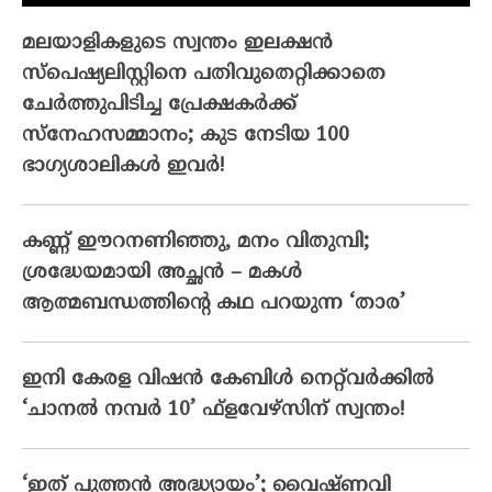
മലയാളികളുടെ സ്വന്തം ഇലക്ഷന്‍
സ്‌പെഷ്യലിസ്റ്റിനെ പതിവുതെറ്റിക്കാതെ
ചേര്‍ത്തുപിടിച്ച പ്രേക്ഷകര്‍ക്ക്
സ്‌നേഹസമ്മാനം; കുട നേടിയ 100
ഭാഗ്യശാലികള്‍ ഇവര്‍!
കണ്ണ് ഈറനണിഞ്ഞു, മനം വിതുമ്പി;
ശ്രദ്ധേയമായി അച്ഛൻ – മകൾ
ആത്മബന്ധത്തിന്റെ കഥ പറയുന്ന ‘താര’
ഇനി കേരള വിഷൻ കേബിൾ നെറ്റ്‌വർക്കിൽ
‘ചാനൽ നമ്പർ 10’ ഫ്‌ളവേഴ്‌സിന് സ്വന്തം!
‘ഇത് പുത്തൻ അദ്ധ്യായം’; വൈഷ്‌ണവി