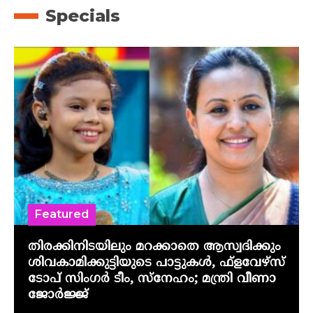
Specials
Featured
തിരക്കിനിടയിലും മറക്കാതെ ആസ്വദിക്കും
ശിവകാമിക്കുട്ടിയുടെ പാട്ടുകൾ, ഫ്‌ളവേഴ്‌സ്
ടോപ് സിംഗർ ടീം, സ്നേഹം; മന്ത്രി വീണാ
ജോർജ്ജ്