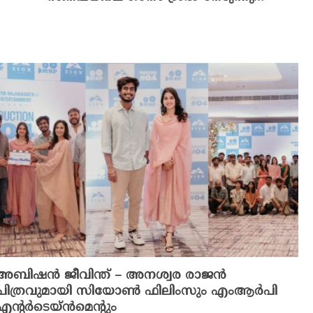
അബിഷൻ ജീവിന്ത് – അനശ്വര രാജൻ
ചിത്രവുമായി സിയോൺ ഫിലിംസും എംആർപി
എന്റർടെയ്ൻമെന്റും