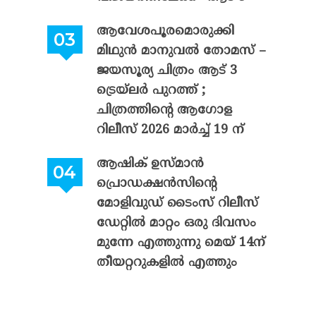
ആവേശപൂരമൊരുക്കി
മിഥുൻ മാനുവൽ തോമസ് –
ജയസൂര്യ ചിത്രം ആട് 3
ട്രെയ്‌ലർ പുറത്ത് ;
ചിത്രത്തിന്റെ ആഗോള
റിലീസ് 2026 മാർച്ച് 19 ന്
ആഷിക് ഉസ്മാൻ
പ്രൊഡക്ഷൻസിന്റെ
മോളിവുഡ് ടൈംസ് റിലീസ്
ഡേറ്റിൽ മാറ്റം ഒരു ദിവസം
മുന്നേ എത്തുന്നു മെയ് 14ന്
തീയറ്ററുകളിൽ എത്തും