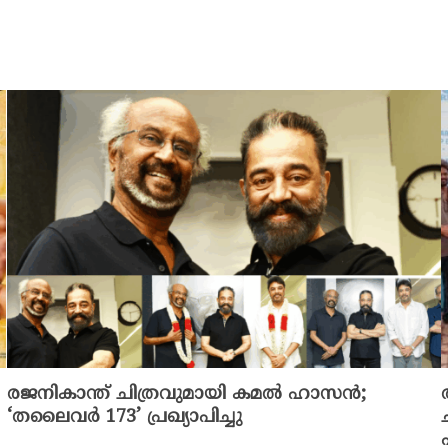
രജനികാന്ത് ചിത്രവുമായി കമൽ ഹാസൻ;
‘തലൈവർ 173’ പ്രഖ്യാപിച്ചു