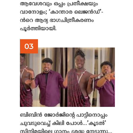
ആവേശവും ഒപ്പം പ്രതീക്ഷയും
വാനോളം; ‘കാന്താര ലെജൻഡ്’-
ൻറെ ആദ്യ ഭാഗചിത്രീകരണം
പൂർത്തിയായി.
ബിബിൻ ജോർജിന്റെ പാട്ടിനൊപ്പം
ചുവടുവെച്ച് കിലി പോൾ…’കൂടൽ’
സിനിമയിലെ ഗാനം ശ്രദ്ധ നേടുന്നു…