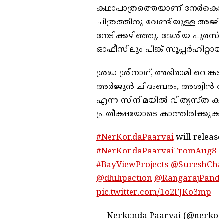
കഥാപാത്രത്തെയാണ് നേര്‍കൊണ
ചിത്രത്തിനു വേണ്ടിയുള്ള അജി
നേടിക്കഴിഞ്ഞു. ദേശീയ പുരസ്‌
ഓഫീസിലും പിങ്ക് സൂപ്പര്‍ഹിറ്റായ
ശ്രദ്ധ ശ്രീനാഥ്, അഭിരാമി വെങ്
അര്‍ജുന്‍ ചിദംബരം, അശ്വിന്‍
എന്ന സിനിമയില്‍ വിത്യസ്ത കഥ
പ്രതീക്ഷയോടെ കാത്തിരിക്ക
#NerKondaPaarvai
will relea
#NerKondaPaarvaiFromAug8
#BayViewProjects
@SureshCh
@dhilipaction
@RangarajPand
pic.twitter.com/1o2FJKo3mp
— Nerkonda Paarvai (@nerko