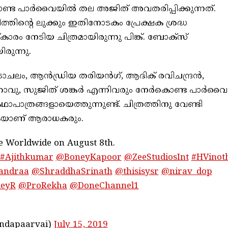
്ട പാര്‍വൈയില്‍ തല അജിത് അവതരിപ്പിക്കുന്നത്.
ത്തിന്റെ ലുക്കും ഇതിനോടകം പ്രേക്ഷക ശ്രദ്ധ
കാരം നേടിയ ചിത്രമായിരുന്നു പിങ്ക്. ബോക്‌സ്
ിരുന്നു.
കടാചലം, ആന്‍ഡ്രിയ തരിയന്‍ഗ്, ആദിക് രവിചന്ദ്രന്‍,
 റാവു, സുജിത് ശങ്കര്‍ എന്നിവരും നേര്‍കൊണ്ട പാര്‍വൈ
ാപാത്രങ്ങളായെത്തുന്നുണ്ട്. ചിത്രത്തിനു വേണ്ടി
ുകയാണ് ആരാധകരും.
se Worldwide on August 8th.
#Ajithkumar
@BoneyKapoor
@ZeeStudiosInt
#HVinot
andraa
@ShraddhaSrinath
@thisisysr
@nirav_dop
eyR
@ProRekha
@DoneChannel1
ndapaarvai)
July 15, 2019