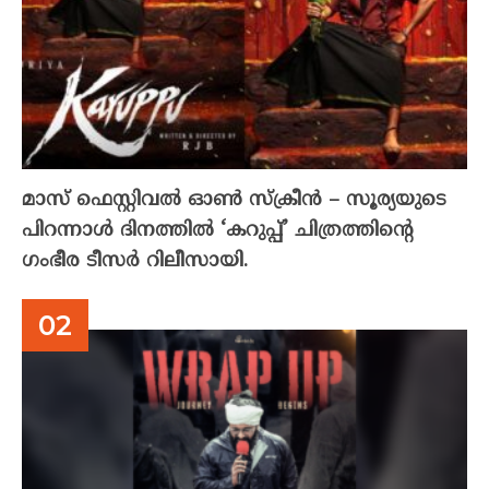
മാസ് ഫെസ്റ്റിവൽ ഓൺ സ്‌ക്രീൻ – സൂര്യയുടെ
പിറന്നാൾ ദിനത്തിൽ ‘കറുപ്പ്’ ചിത്രത്തിന്റെ
ഗംഭീര ടീസർ റിലീസായി.