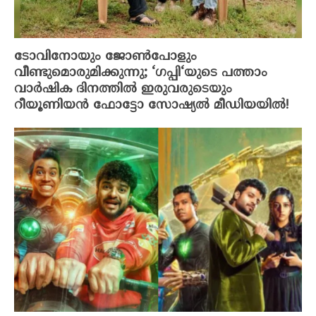
ടോവിനോയും ജോൺപോളും
വീണ്ടുമൊരുമിക്കുന്നു; ‘ഗപ്പി‘യുടെ പത്താം
വാർഷിക ദിനത്തിൽ ഇരുവരുടെയും
റീയൂണിയൻ ഫോട്ടോ സോഷ്യൽ മീഡിയയിൽ!