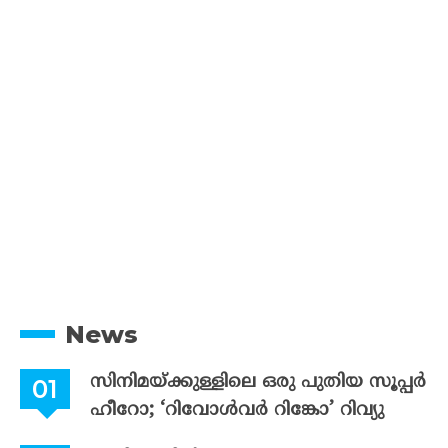
News
സിനിമയ്ക്കുള്ളിലെ ഒരു പുതിയ സൂപ്പർ
ഹീറോ; ‘റിവോൾവർ റിങ്കോ’ റിവ്യു