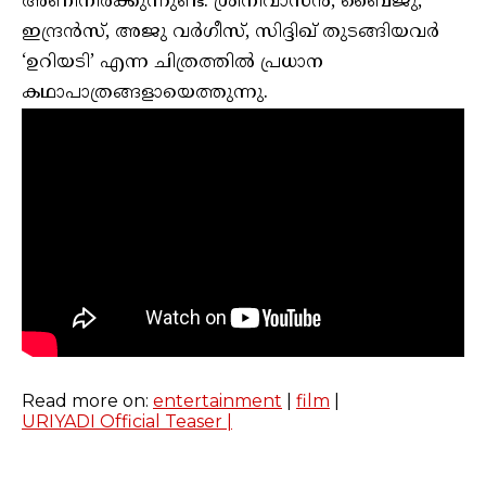
അണിനിരക്കുന്നുണ്ട്. ശ്രീനിവാസന്‍, ബൈജു,
ഇന്ദ്രന്‍സ്, അജു വര്‍ഗീസ്, സിദ്ദിഖ് തുടങ്ങിയവര്‍
‘ഉറിയടി’ എന്ന ചിത്രത്തില്‍ പ്രധാന
കഥാപാത്രങ്ങളായെത്തുന്നു.
Read more on:
entertainment
|
film
|
URIYADI Official Teaser |