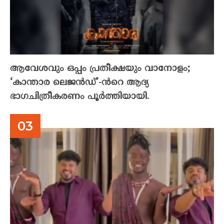
ആവേശവും ഒപ്പം പ്രതീക്ഷയും വാനോളം;
‘കാന്താര ലെജൻഡ്’-ൻറെ ആദ്യ
ഭാഗചിത്രീകരണം പൂർത്തിയായി.