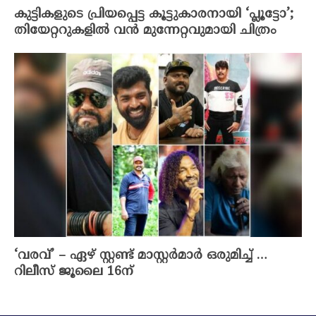
കുട്ടികളുടെ പ്രിയപ്പെട്ട കൂട്ടുകാരനായി ‘പ്ലൂട്ടോ’;
തിയേറ്ററുകളിൽ വൻ മുന്നേറ്റവുമായി ചിത്രം
‘വരവ്’ – ഏഴ് സ്റ്റണ്ട് മാസ്റ്റർമാർ ഒരുമിച്ച് …
റിലീസ് ജൂലൈ 16ന്