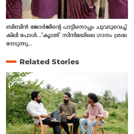
ബിബിൻ ജോർജിന്റെ പാട്ടിനൊപ്പം ചുവടുവെച്ച്
കിലി പോൾ…’കൂടൽ’ സിനിമയിലെ ഗാനം ശ്രദ്ധ
നേടുന്നു…
Related Stories