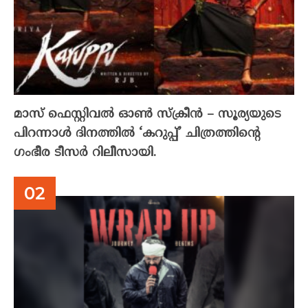
മാസ് ഫെസ്റ്റിവൽ ഓൺ സ്‌ക്രീൻ – സൂര്യയുടെ
പിറന്നാൾ ദിനത്തിൽ ‘കറുപ്പ്’ ചിത്രത്തിന്റെ
ഗംഭീര ടീസർ റിലീസായി.