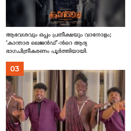
ആവേശവും ഒപ്പം പ്രതീക്ഷയും വാനോളം;
‘കാന്താര ലെജൻഡ്’-ൻറെ ആദ്യ
ഭാഗചിത്രീകരണം പൂർത്തിയായി.