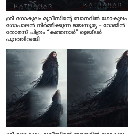
ശ്രീ ഗോകുലം മൂവീസിൻ്റെ ബാനറിൽ ഗോകുലം
ഗോപാലൻ നിർമ്മിക്കുന്ന ജയസൂര്യ – റോജിൻ
തോമസ് ചിത്രം “കത്തനാർ” ട്രെയ്‌ലർ
പുറത്തിറങ്ങി