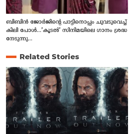
ബിബിൻ ജോർജിന്റെ പാട്ടിനൊപ്പം ചുവടുവെച്ച്
കിലി പോൾ…’കൂടൽ’ സിനിമയിലെ ഗാനം ശ്രദ്ധ
നേടുന്നു…
Related Stories