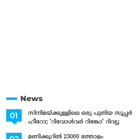
News
സിനിമയ്ക്കുള്ളിലെ ഒരു പുതിയ സൂപ്പർ
ഹീറോ; ‘റിവോൾവർ റിങ്കോ’ റിവ്യു
മണിക്കൂറിൽ 23000 ത്തോളം