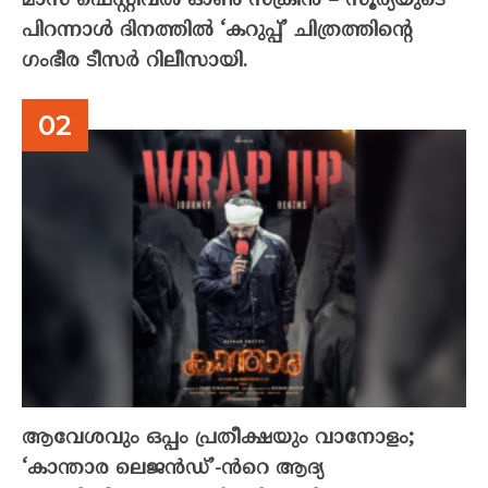
മാസ് ഫെസ്റ്റിവൽ ഓൺ സ്‌ക്രീൻ – സൂര്യയുടെ
പിറന്നാൾ ദിനത്തിൽ ‘കറുപ്പ്’ ചിത്രത്തിന്റെ
ഗംഭീര ടീസർ റിലീസായി.
ആവേശവും ഒപ്പം പ്രതീക്ഷയും വാനോളം;
‘കാന്താര ലെജൻഡ്’-ൻറെ ആദ്യ