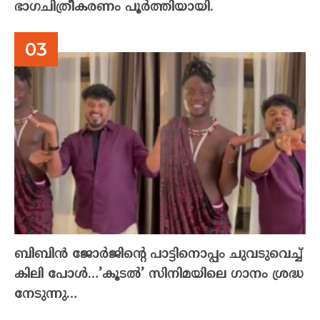
ഭാഗചിത്രീകരണം പൂർത്തിയായി.
ബിബിൻ ജോർജിന്റെ പാട്ടിനൊപ്പം ചുവടുവെച്ച്
കിലി പോൾ…’കൂടൽ’ സിനിമയിലെ ഗാനം ശ്രദ്ധ
നേടുന്നു…