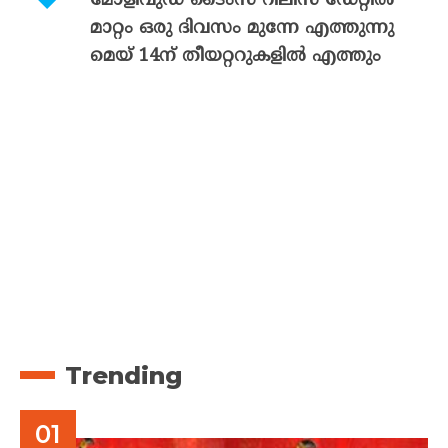
മോളിവുഡ് ടൈംസ് റിലീസ് ഡേറ്റിൽ
മാറ്റം ഒരു ദിവസം മുന്നേ എത്തുന്നു
മെയ് 14ന് തീയറ്ററുകളിൽ എത്തും
Trending