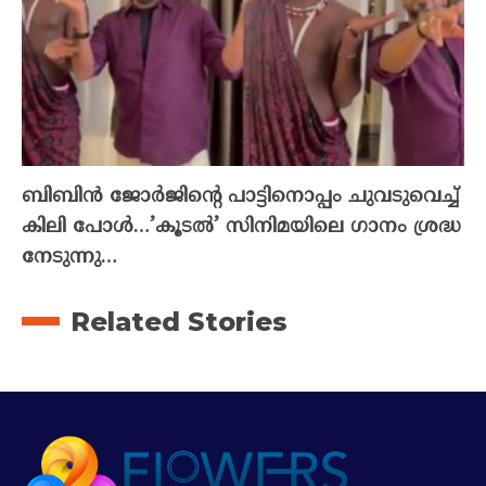
ബിബിൻ ജോർജിന്റെ പാട്ടിനൊപ്പം ചുവടുവെച്ച്
കിലി പോൾ…’കൂടൽ’ സിനിമയിലെ ഗാനം ശ്രദ്ധ
നേടുന്നു…
Related Stories