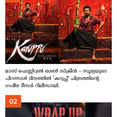
മാസ് ഫെസ്റ്റിവൽ ഓൺ സ്‌ക്രീൻ – സൂര്യയുടെ
പിറന്നാൾ ദിനത്തിൽ ‘കറുപ്പ്’ ചിത്രത്തിന്റെ
ഗംഭീര ടീസർ റിലീസായി.