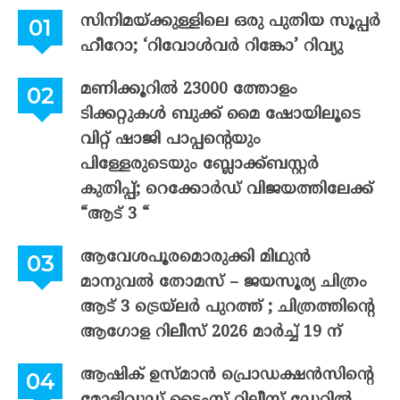
സിനിമയ്ക്കുള്ളിലെ ഒരു പുതിയ സൂപ്പർ
ഹീറോ; ‘റിവോൾവർ റിങ്കോ’ റിവ്യു
മണിക്കൂറിൽ 23000 ത്തോളം
ടിക്കറ്റുകൾ ബുക്ക് മൈ ഷോയിലൂടെ
വിറ്റ് ഷാജി പാപ്പന്റെയും
പിള്ളേരുടെയും ബ്ലോക്ക്ബസ്റ്റർ
കുതിപ്പ്; റെക്കോർഡ് വിജയത്തിലേക്ക്
“ആട് 3 “
ആവേശപൂരമൊരുക്കി മിഥുൻ
മാനുവൽ തോമസ് – ജയസൂര്യ ചിത്രം
ആട് 3 ട്രെയ്‌ലർ പുറത്ത് ; ചിത്രത്തിന്റെ
ആഗോള റിലീസ് 2026 മാർച്ച് 19 ന്
ആഷിക് ഉസ്മാൻ പ്രൊഡക്ഷൻസിന്റെ