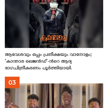
ആവേശവും ഒപ്പം പ്രതീക്ഷയും വാനോളം;
‘കാന്താര ലെജൻഡ്’-ൻറെ ആദ്യ
ഭാഗചിത്രീകരണം പൂർത്തിയായി.