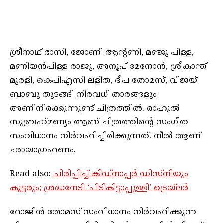
ശ്രീനാഥ് ഭാസി, ജോണി ആന്റണി, മഞ്ജു പിള്ള,
മണിയന്‍പിള്ള രാജു, അനൂപ് മേനോന്‍, ശ്രീകാന്ത്
മുരളി, കെപിഎസി ലളിത, ദീപ തോമസ്, വിജയ്
ബാബു തുടങ്ങി നിരവധി താരങ്ങളും
അണിനിരക്കുന്നുണ്ട് ചിത്രത്തില്‍. രാഹുല്‍
സുബ്രഹ്‌മണ്യം ആണ് ചിത്രത്തിന്റെ സംഗീത
സംവിധാനം നിര്‍വഹിച്ചിരിക്കുന്നത്. നീല്‍ ആണ്
ഛായാഗ്രഹണം.
Read also:
ചിരിപ്പിച്ച് കിഡ്നാപ്പർ ഡിസ്‌നിയും
കൂട്ടരും; ശ്രദ്ധനേടി ‘പിടികിട്ടാപ്പുള്ളി’ ട്രെയ്‌ലർ
റോജിൻ തോമസ് സംവിധാനം നിർവഹിക്കുന്ന