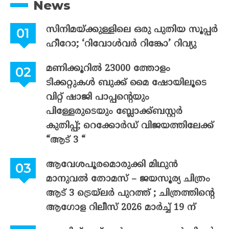
News
സിനിമയ്ക്കുള്ളിലെ ഒരു പുതിയ സൂപ്പർ
ഹീറോ; ‘റിവോൾവർ റിങ്കോ’ റിവ്യു
മണിക്കൂറിൽ 23000 ത്തോളം
ടിക്കറ്റുകൾ ബുക്ക് മൈ ഷോയിലൂടെ
വിറ്റ് ഷാജി പാപ്പന്റെയും
പിള്ളേരുടെയും ബ്ലോക്ക്ബസ്റ്റർ
കുതിപ്പ്; റെക്കോർഡ് വിജയത്തിലേക്ക്
“ആട് 3 “
ആവേശപൂരമൊരുക്കി മിഥുൻ
മാനുവൽ തോമസ് – ജയസൂര്യ ചിത്രം
ആട് 3 ട്രെയ്‌ലർ പുറത്ത് ; ചിത്രത്തിന്റെ
ആഗോള റിലീസ് 2026 മാർച്ച് 19 ന്