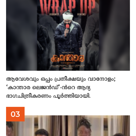
ആവേശവും ഒപ്പം പ്രതീക്ഷയും വാനോളം;
‘കാന്താര ലെജൻഡ്’-ൻറെ ആദ്യ
ഭാഗചിത്രീകരണം പൂർത്തിയായി.