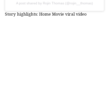
A post shared by Rojin Thomas (@rojin__thomas)
Story highlights:
Home Movie viral video