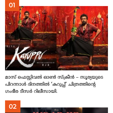
മാസ് ഫെസ്റ്റിവൽ ഓൺ സ്‌ക്രീൻ – സൂര്യയുടെ
പിറന്നാൾ ദിനത്തിൽ ‘കറുപ്പ്’ ചിത്രത്തിന്റെ
ഗംഭീര ടീസർ റിലീസായി.