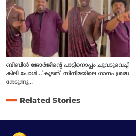
ബിബിൻ ജോർജിന്റെ പാട്ടിനൊപ്പം ചുവടുവെച്ച്
കിലി പോൾ…’കൂടൽ’ സിനിമയിലെ ഗാനം ശ്രദ്ധ
നേടുന്നു…
Related Stories