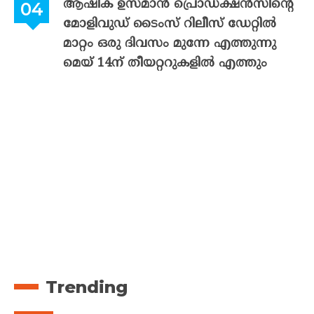
ആഷിക് ഉസ്മാൻ പ്രൊഡക്ഷൻസിന്റെ
മോളിവുഡ് ടൈംസ് റിലീസ് ഡേറ്റിൽ
മാറ്റം ഒരു ദിവസം മുന്നേ എത്തുന്നു
മെയ് 14ന് തീയറ്ററുകളിൽ എത്തും
Trending