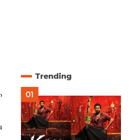
Trending
ണ
4