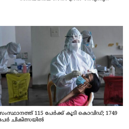
സംസ്ഥാനത്ത് 115 പേര്‍ക്ക് കൂടി കൊവിഡ്; 1749
പേർ ചികിത്സയിൽ