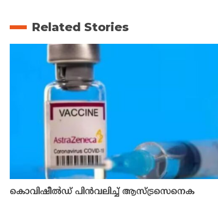
Related Stories
കൊവിഷീൽഡ് പിൻവലിച്ച് ആസ്ട്രസെനെക