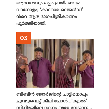
ആവേശവും ഒപ്പം പ്രതീക്ഷയും
വാനോളം; ‘കാന്താര ലെജൻഡ്’-
ൻറെ ആദ്യ ഭാഗചിത്രീകരണം
പൂർത്തിയായി.
ബിബിൻ ജോർജിന്റെ പാട്ടിനൊപ്പം
ചുവടുവെച്ച് കിലി പോൾ…’കൂടൽ’
സിനിമയിലെ ഗാനം ശ്രദ്ധ നേടുന്നു…