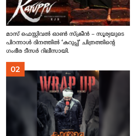
മാസ് ഫെസ്റ്റിവൽ ഓൺ സ്‌ക്രീൻ – സൂര്യയുടെ
പിറന്നാൾ ദിനത്തിൽ ‘കറുപ്പ്’ ചിത്രത്തിന്റെ
ഗംഭീര ടീസർ റിലീസായി.