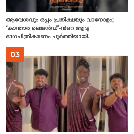
ആവേശവും ഒപ്പം പ്രതീക്ഷയും വാനോളം;
‘കാന്താര ലെജൻഡ്’-ൻറെ ആദ്യ
ഭാഗചിത്രീകരണം പൂർത്തിയായി.