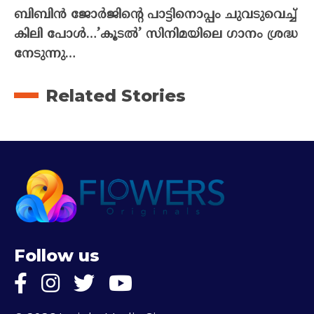
ബിബിൻ ജോർജിന്റെ പാട്ടിനൊപ്പം ചുവടുവെച്ച്
കിലി പോൾ…’കൂടൽ’ സിനിമയിലെ ഗാനം ശ്രദ്ധ
നേടുന്നു…
Related Stories
Follow us