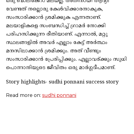
ഒരു ബാലികേറാ മലയല്ല. അതിനായി ആദ്യം
വേണ്ടത് നല്ലൊരു കേൾവിക്കാരനാകുക,
സംസാരിക്കാൻ ശ്രമിക്കുക എന്നതാണ്.
മലയാളികളെ സംബന്ധിച്ച് ഗ്രാമർ നോക്കി
പരിഹസിക്കുന്ന രീതിയാണ്. എന്നാൽ, മറ്റു
സ്ഥലങ്ങളിൽ അവർ എല്ലാം കേട്ട് അർത്ഥം
മനസിലാക്കാൻ ശ്രമിക്കും. അത് വീണ്ടും
സംസാരിക്കാൻ പ്രേരിപ്പിക്കും. എല്ലാവര്ക്കും സുധി
പൊന്നാനിയുടെ ജീവിതം ഒരു മാർഗ്ഗദീപമാണ്.
Story highlights- sudhi ponnani success story
Read more on:
sudhi ponnani