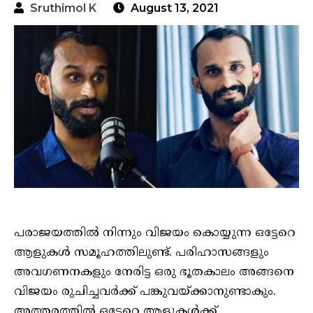
Sruthimol K
August 13, 2021
പരാജയത്തിൽ നിന്നും വിജയം കൊയ്യുന്ന ഒട്ടേറെ
ആളുകൾ സമൂഹത്തിലുണ്ട്. പരിഹാസങ്ങളും
അവഗണനകളും നേരിട്ട ഒരു ഭൂതകാലം അങ്ങനെ
വിജയം രുചിച്ചവർക്ക് പങ്കുവയ്ക്കാനുണ്ടാകും.
അത്തരത്തിൽ ഒട്ടേറെ ആളുകൾക്ക്