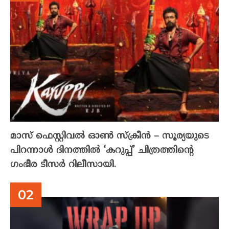
മാസ് ഫെസ്റ്റിവൽ ഓൺ സ്‌ക്രീൻ – സൂര്യയുടെ
പിറന്നാൾ ദിനത്തിൽ ‘കറുപ്പ്’ ചിത്രത്തിന്റെ
ഗംഭീര ടീസർ റിലീസായി.