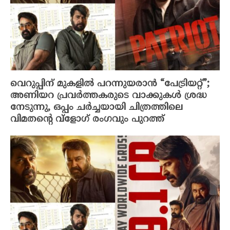
വെറുപ്പിന് മുകളിൽ പറന്നുയരാൻ “പേട്രിയറ്റ്”;
അണിയറ പ്രവർത്തകരുടെ വാക്കുകൾ ശ്രദ്ധ
നേടുന്നു, ഒപ്പം ചർച്ചയായി ചിത്രത്തിലെ
വിമതന്റെ വ്‌ളോഗ് രംഗവും പുറത്ത്