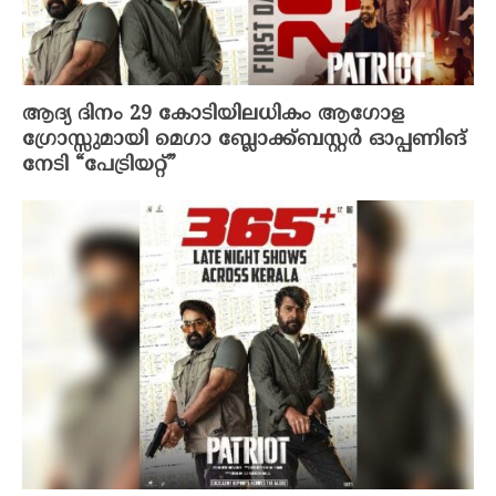
ആദ്യ ദിനം 29 കോടിയിലധികം ആഗോള
ഗ്രോസ്സുമായി മെഗാ ബ്ലോക്ക്ബസ്റ്റർ ഓപ്പണിങ്
നേടി “പേട്രിയറ്റ്”