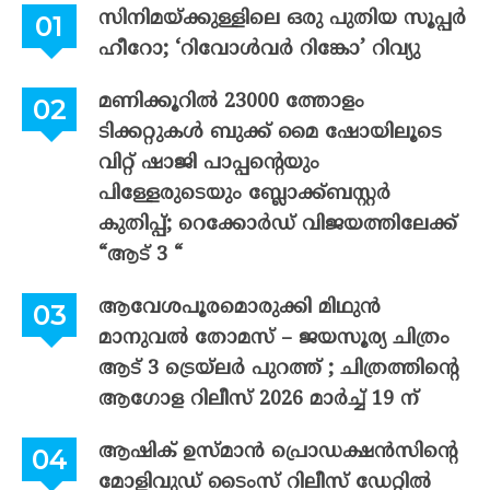
സിനിമയ്ക്കുള്ളിലെ ഒരു പുതിയ സൂപ്പർ
ഹീറോ; ‘റിവോൾവർ റിങ്കോ’ റിവ്യു
മണിക്കൂറിൽ 23000 ത്തോളം
ടിക്കറ്റുകൾ ബുക്ക് മൈ ഷോയിലൂടെ
വിറ്റ് ഷാജി പാപ്പന്റെയും
പിള്ളേരുടെയും ബ്ലോക്ക്ബസ്റ്റർ
കുതിപ്പ്; റെക്കോർഡ് വിജയത്തിലേക്ക്
“ആട് 3 “
ആവേശപൂരമൊരുക്കി മിഥുൻ
മാനുവൽ തോമസ് – ജയസൂര്യ ചിത്രം
ആട് 3 ട്രെയ്‌ലർ പുറത്ത് ; ചിത്രത്തിന്റെ
ആഗോള റിലീസ് 2026 മാർച്ച് 19 ന്
ആഷിക് ഉസ്മാൻ പ്രൊഡക്ഷൻസിന്റെ
മോളിവുഡ് ടൈംസ് റിലീസ് ഡേറ്റിൽ