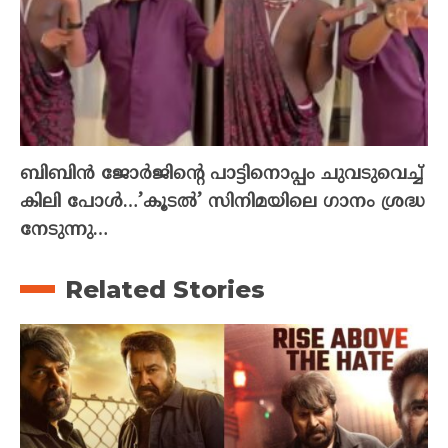
ബിബിൻ ജോർജിന്റെ പാട്ടിനൊപ്പം ചുവടുവെച്ച്
കിലി പോൾ…’കൂടൽ’ സിനിമയിലെ ഗാനം ശ്രദ്ധ
നേടുന്നു…
Related Stories