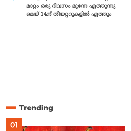
മാറ്റം ഒരു ദിവസം മുന്നേ എത്തുന്നു
മെയ് 14ന് തീയറ്ററുകളിൽ എത്തും
Trending