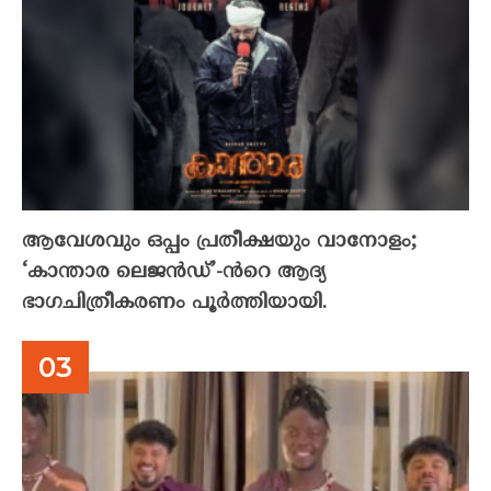
ആവേശവും ഒപ്പം പ്രതീക്ഷയും വാനോളം;
‘കാന്താര ലെജൻഡ്’-ൻറെ ആദ്യ
ഭാഗചിത്രീകരണം പൂർത്തിയായി.