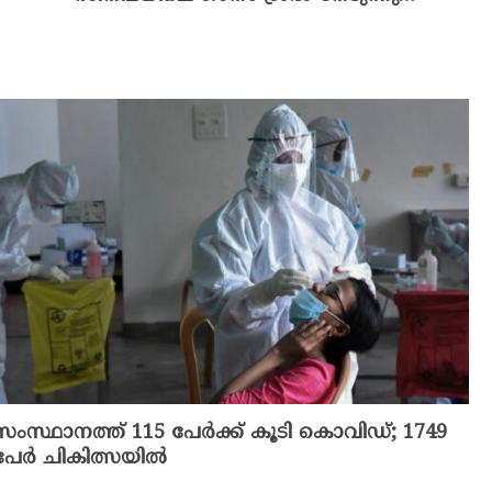
സംസ്ഥാനത്ത് 115 പേര്‍ക്ക് കൂടി കൊവിഡ്; 1749
പേർ ചികിത്സയിൽ