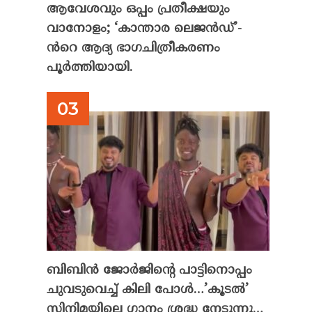
ആവേശവും ഒപ്പം പ്രതീക്ഷയും
വാനോളം; ‘കാന്താര ലെജൻഡ്’-
ൻറെ ആദ്യ ഭാഗചിത്രീകരണം
പൂർത്തിയായി.
ബിബിൻ ജോർജിന്റെ പാട്ടിനൊപ്പം
ചുവടുവെച്ച് കിലി പോൾ…’കൂടൽ’
സിനിമയിലെ ഗാനം ശ്രദ്ധ നേടുന്നു…