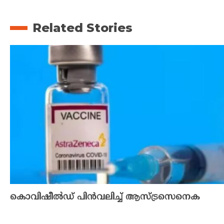
Related Stories
കൊവിഷീൽഡ് പിൻവലിച്ച് ആസ്ട്രസെനെക