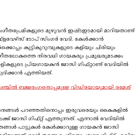
ല്ല സംഗീതപ്രേമികളുടെ മുഴുവൻ ഇഷ്ടഇടമായി മാറിയതാണ്
്ന ഫ്ളവേഴ്സ് ടോപ് സിംഗർ വേദി. കേൾക്കാൻ
്കൊപ്പം കുട്ടികുറുമ്പുകളുടെ കളിയും ചിരിയും
 സംഗീതലോകത്തെ നിരവധി ഗായകരും പ്രമുഖരുമടക്കം
ളികളുടെ പ്രിയഗായകൻ ജാസി ഗിഫ്റ്റാണ് വേദിയിൽ
്വദിക്കാൻ എത്തിയത്.
ഞ്ചിൽ ബജരംഗനൊപ്പമുള്ള വിഡിയോയുമായി രമേശ്
തമാനങ്ങൾ പറഞ്ഞതിനൊപ്പം ഇരുവരെയും കൈകളിൽ
ക് ജാസി ഗിഫ്റ്റ് എത്തുന്നത്. എന്നാൽ വേദിയിൽ
ങ്ങൾ പാട്ടുകൾ കേൾക്കാറുള്ള ഗായകൻ ജാസി