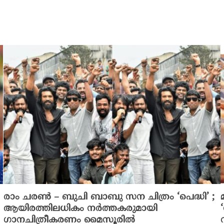
രാം ചരൺ – ബുചി ബാബു സന ചിത്രം ‘പെദ്ധി’ ;
ആയിരത്തിലധികം നർത്തകരുമായി
ഗാനചിത്രീകരണം മൈസൂരിൽ