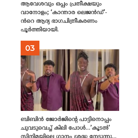
ആവേശവും ഒപ്പം പ്രതീക്ഷയും
വാനോളം; ‘കാന്താര ലെജൻഡ്’-
ൻറെ ആദ്യ ഭാഗചിത്രീകരണം
പൂർത്തിയായി.
ബിബിൻ ജോർജിന്റെ പാട്ടിനൊപ്പം
ചുവടുവെച്ച് കിലി പോൾ…’കൂടൽ’
സിനിമയിലെ ഗാനം ശ്രദ്ധ നേടുന്നു…