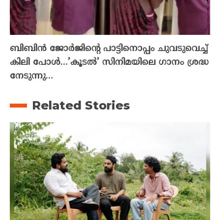
ബിബിൻ ജോർജിന്റെ പാട്ടിനൊപ്പം ചുവടുവെച്ച്
കിലി പോൾ…’കൂടൽ’ സിനിമയിലെ ഗാനം ശ്രദ്ധ
നേടുന്നു…
Related Stories