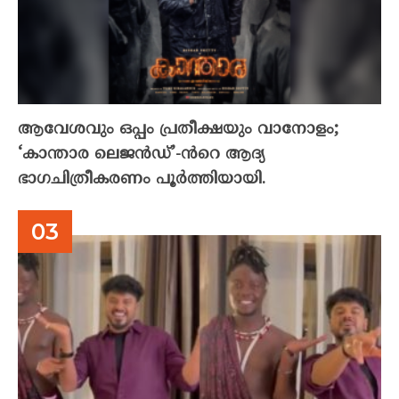
ആവേശവും ഒപ്പം പ്രതീക്ഷയും വാനോളം;
‘കാന്താര ലെജൻഡ്’-ൻറെ ആദ്യ
ഭാഗചിത്രീകരണം പൂർത്തിയായി.