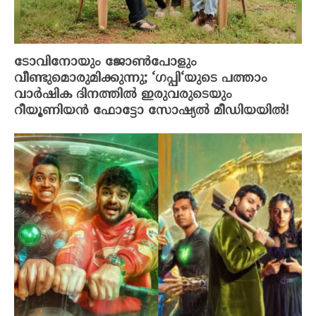
ടോവിനോയും ജോൺപോളും
വീണ്ടുമൊരുമിക്കുന്നു; ‘ഗപ്പി‘യുടെ പത്താം
വാർഷിക ദിനത്തിൽ ഇരുവരുടെയും
റീയൂണിയൻ ഫോട്ടോ സോഷ്യൽ മീഡിയയിൽ!