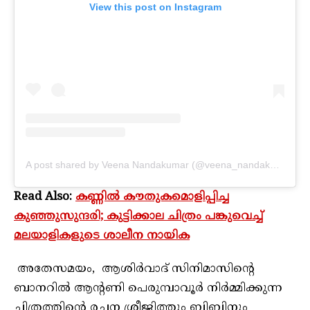
View this post on Instagram
A post shared by Veena Nandakumar (@veena_nandakumar)
Read Also:
കണ്ണിൽ കൗതുകമൊളിപ്പിച്ച
കുഞ്ഞുസുന്ദരി; കുട്ടിക്കാല ചിത്രം പങ്കുവെച്ച്
മലയാളികളുടെ ശാലീന നായിക
അതേസമയം, ആശിർവാദ് സിനിമാസിന്റെ
ബാനറിൽ ആന്റണി പെരുമ്പാവൂർ നിർമ്മിക്കുന്ന
ചിത്രത്തിന്റെ രചന ശ്രീജിത്തും ബിബിനും