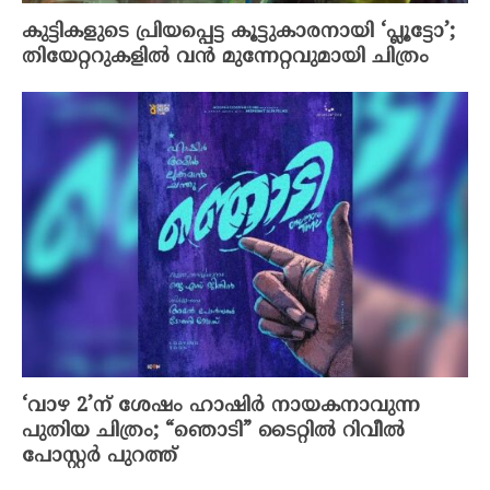
കുട്ടികളുടെ പ്രിയപ്പെട്ട കൂട്ടുകാരനായി ‘പ്ലൂട്ടോ’;
തിയേറ്ററുകളിൽ വൻ മുന്നേറ്റവുമായി ചിത്രം
‘വാഴ 2’ന് ശേഷം ഹാഷിർ നായകനാവുന്ന
പുതിയ ചിത്രം; “ഞൊടി” ടൈറ്റിൽ റിവീൽ
പോസ്റ്റർ പുറത്ത്