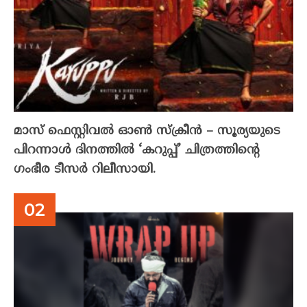
മാസ് ഫെസ്റ്റിവൽ ഓൺ സ്‌ക്രീൻ – സൂര്യയുടെ
പിറന്നാൾ ദിനത്തിൽ ‘കറുപ്പ്’ ചിത്രത്തിന്റെ
ഗംഭീര ടീസർ റിലീസായി.