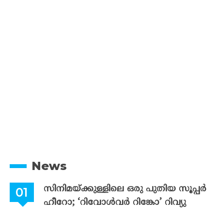
News
സിനിമയ്ക്കുള്ളിലെ ഒരു പുതിയ സൂപ്പർ
ഹീറോ; ‘റിവോൾവർ റിങ്കോ’ റിവ്യു