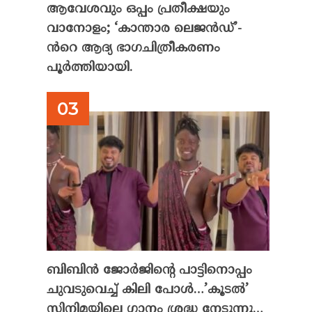
ആവേശവും ഒപ്പം പ്രതീക്ഷയും
വാനോളം; ‘കാന്താര ലെജൻഡ്’-
ൻറെ ആദ്യ ഭാഗചിത്രീകരണം
പൂർത്തിയായി.
ബിബിൻ ജോർജിന്റെ പാട്ടിനൊപ്പം
ചുവടുവെച്ച് കിലി പോൾ…’കൂടൽ’
സിനിമയിലെ ഗാനം ശ്രദ്ധ നേടുന്നു…