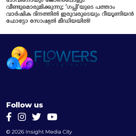
ടോവിനോയും ജോൺപോളും
വീണ്ടുമൊരുമിക്കുന്നു; ‘ഗപ്പി‘യുടെ പത്താം
വാർഷിക ദിനത്തിൽ ഇരുവരുടെയും റീയൂണിയൻ
ഫോട്ടോ സോഷ്യൽ മീഡിയയിൽ!
Follow us
© 2026 Insight Media City