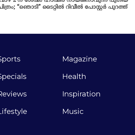
‘വാഴ 2’ന് ശേഷം ഹാഷിർ നായകനാവുന്ന പുതിയ
ചിത്രം; “ഞൊടി” ടൈറ്റിൽ റിവീൽ പോസ്റ്റർ പുറത്ത്
Sports
Magazine
Specials
Health
Reviews
Inspiration
Lifestyle
Music