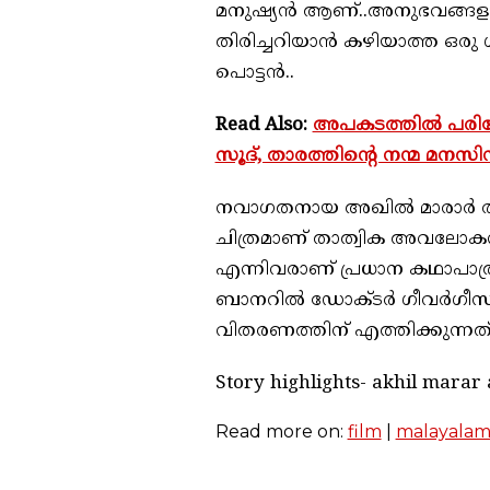
മനുഷ്യൻ ആണ്..അനുഭവങ്ങളുടെ 
തിരിച്ചറിയാൻ കഴിയാത്ത ഒരു
പൊട്ടൻ..
Read Also:
അപകടത്തിൽ പരിക്
സൂദ്, താരത്തിന്റെ നന്മ മനസ
നവാഗതനായ അഖില്‍ മാരാര്‍ 
ചിത്രമാണ് താത്വിക അവലോകനം.
എന്നിവരാണ് പ്രധാന കഥാപാത്ര
ബാനറില്‍ ഡോക്ടര്‍ ഗീവര്‍ഗീസ്
വിതരണത്തിന് എത്തിക്കുന്നത
Story highlights- akhil marar
Read more on:
film
|
malayala