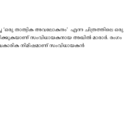
ച ‘ഒരു താത്വിക അവലോകനം’ എന്ന ചിത്രത്തിലെ ഒരു
ിരിക്കുകയാണ് സംവിധായകനായ അഖിൽ മാരാർ. രംഗം
യ വൈകാരിക നിമിഷമാണ് സംവിധായകൻ