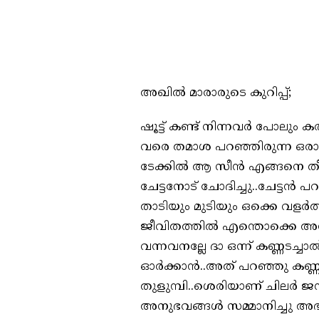
അഖിൽ മാരാരുടെ കുറിപ്പ്;
ഷൂട്ട് കണ്ട് നിന്നവർ പോലു
വരെ തമാശ പറഞ്ഞിരുന്ന ഒരാൾ
ടേക്കിൽ ആ സീൻ എങ്ങനെ തീർ
ചേട്ടനോട് ചോദിച്ചു..ചേട്ടൻ
താടിയും മുടിയും ഒക്കെ വളർ
ജീവിതത്തിൽ എന്തൊക്കെ അന
വന്നവനല്ലേ ദാ ഒന്ന് കണ്ണടച
ഓർക്കാൻ..അത് പറഞ്ഞു കണ്ണടച
തുളുമ്പി..ശെരിയാണ് ചിലർ ജന
അനുഭവങ്ങൾ സമ്മാനിച്ചു അഭ