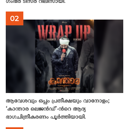
ഗംഭീര ടീസർ റിലീസായി.
ആവേശവും ഒപ്പം പ്രതീക്ഷയും വാനോളം;
‘കാന്താര ലെജൻഡ്’-ൻറെ ആദ്യ
ഭാഗചിത്രീകരണം പൂർത്തിയായി.