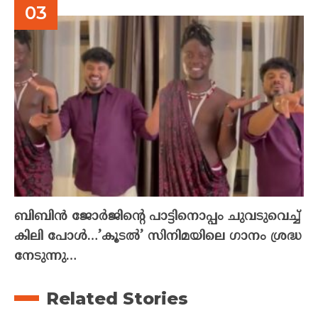
ബിബിൻ ജോർജിന്റെ പാട്ടിനൊപ്പം ചുവടുവെച്ച്
കിലി പോൾ…’കൂടൽ’ സിനിമയിലെ ഗാനം ശ്രദ്ധ
നേടുന്നു…
Related Stories