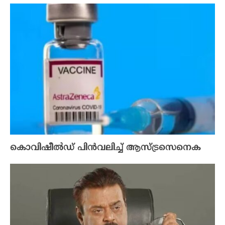
കൊവിഷീൽഡ് പിൻവലിച്ച് ആസ്ട്രസെനെക