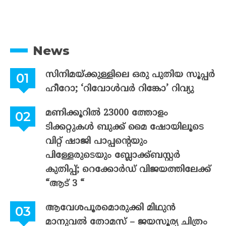
News
സിനിമയ്ക്കുള്ളിലെ ഒരു പുതിയ സൂപ്പർ
ഹീറോ; ‘റിവോൾവർ റിങ്കോ’ റിവ്യു
മണിക്കൂറിൽ 23000 ത്തോളം
ടിക്കറ്റുകൾ ബുക്ക് മൈ ഷോയിലൂടെ
വിറ്റ് ഷാജി പാപ്പന്റെയും
പിള്ളേരുടെയും ബ്ലോക്ക്ബസ്റ്റർ
കുതിപ്പ്; റെക്കോർഡ് വിജയത്തിലേക്ക്
“ആട് 3 “
ആവേശപൂരമൊരുക്കി മിഥുൻ
മാനുവൽ തോമസ് – ജയസൂര്യ ചിത്രം