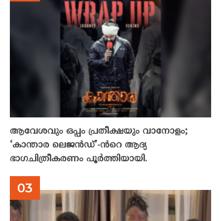
ആവേശവും ഒപ്പം പ്രതീക്ഷയും വാനോളം;
‘കാന്താര ലെജൻഡ്’-ൻറെ ആദ്യ
ഭാഗചിത്രീകരണം പൂർത്തിയായി.