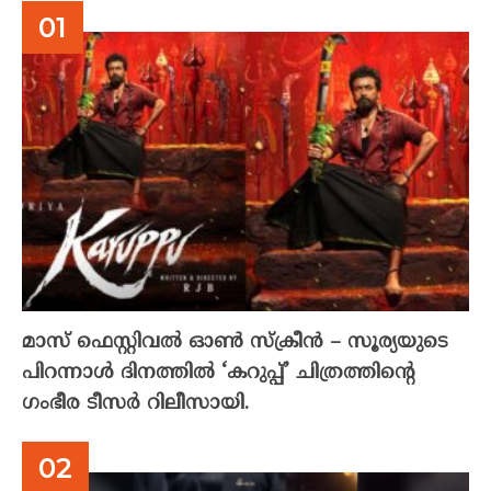
മാസ് ഫെസ്റ്റിവൽ ഓൺ സ്‌ക്രീൻ – സൂര്യയുടെ
പിറന്നാൾ ദിനത്തിൽ ‘കറുപ്പ്’ ചിത്രത്തിന്റെ
ഗംഭീര ടീസർ റിലീസായി.