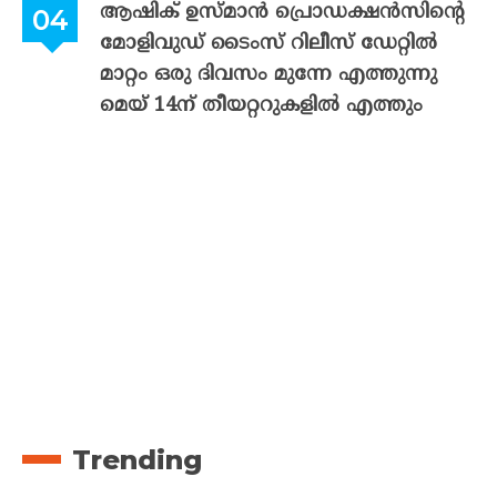
ആഷിക് ഉസ്മാൻ പ്രൊഡക്ഷൻസിന്റെ
മോളിവുഡ് ടൈംസ് റിലീസ് ഡേറ്റിൽ
മാറ്റം ഒരു ദിവസം മുന്നേ എത്തുന്നു
മെയ് 14ന് തീയറ്ററുകളിൽ എത്തും
Trending