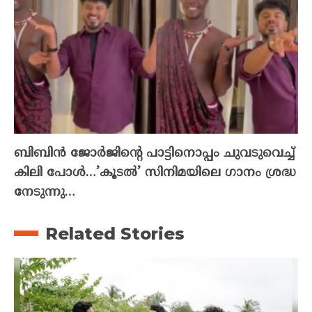
ബിബിൻ ജോർജിന്റെ പാട്ടിനൊപ്പം ചുവടുവെച്ച്
കിലി പോൾ…’കൂടൽ’ സിനിമയിലെ ഗാനം ശ്രദ്ധ
നേടുന്നു…
Related Stories