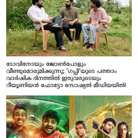
ടോവിനോയും ജോൺപോളും
വീണ്ടുമൊരുമിക്കുന്നു; ‘ഗപ്പി‘യുടെ പത്താം
വാർഷിക ദിനത്തിൽ ഇരുവരുടെയും
റീയൂണിയൻ ഫോട്ടോ സോഷ്യൽ മീഡിയയിൽ!