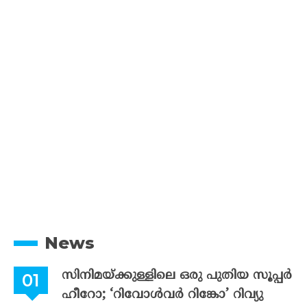
News
സിനിമയ്ക്കുള്ളിലെ ഒരു പുതിയ സൂപ്പർ
ഹീറോ; ‘റിവോൾവർ റിങ്കോ’ റിവ്യു