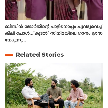
ബിബിൻ ജോർജിന്റെ പാട്ടിനൊപ്പം ചുവടുവെച്ച്
കിലി പോൾ…’കൂടൽ’ സിനിമയിലെ ഗാനം ശ്രദ്ധ
നേടുന്നു…
Related Stories