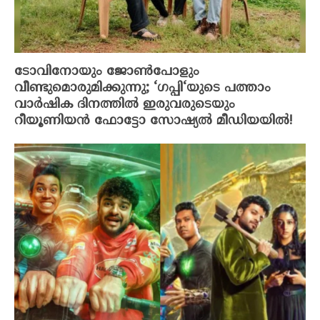
ടോവിനോയും ജോൺപോളും
വീണ്ടുമൊരുമിക്കുന്നു; ‘ഗപ്പി‘യുടെ പത്താം
വാർഷിക ദിനത്തിൽ ഇരുവരുടെയും
റീയൂണിയൻ ഫോട്ടോ സോഷ്യൽ മീഡിയയിൽ!