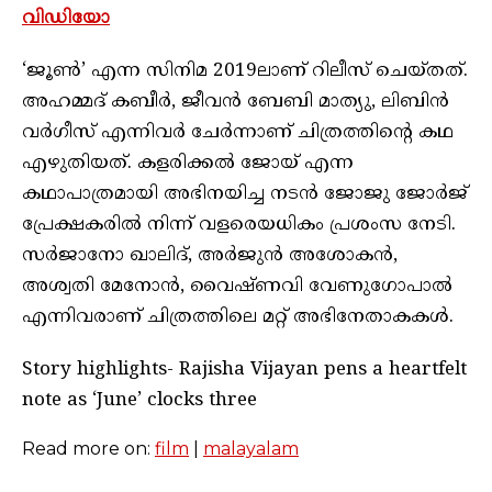
വിഡിയോ
‘ജൂൺ’ എന്ന സിനിമ 2019ലാണ് റിലീസ് ചെയ്തത്.
അഹമ്മദ് കബീർ, ജീവൻ ബേബി മാത്യു, ലിബിൻ
വർഗീസ് എന്നിവർ ചേർന്നാണ് ചിത്രത്തിന്റെ കഥ
എഴുതിയത്. കളരിക്കൽ ജോയ് എന്ന
കഥാപാത്രമായി അഭിനയിച്ച നടൻ ജോജു ജോർജ്
പ്രേക്ഷകരിൽ നിന്ന് വളരെയധികം പ്രശംസ നേടി.
സർജാനോ ഖാലിദ്, അർജുൻ അശോകൻ,
അശ്വതി മേനോൻ, വൈഷ്ണവി വേണുഗോപാൽ
എന്നിവരാണ് ചിത്രത്തിലെ മറ്റ് അഭിനേതാകകൾ.
Story highlights- Rajisha Vijayan pens a heartfelt
note as ‘June’ clocks three
Read more on:
film
|
malayalam