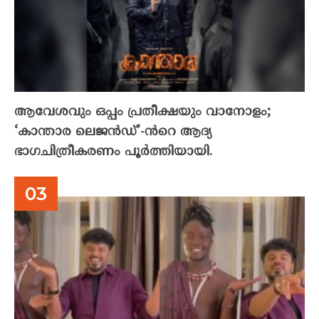
ആവേശവും ഒപ്പം പ്രതീക്ഷയും വാനോളം;
‘കാന്താര ലെജൻഡ്’-ൻറെ ആദ്യ
ഭാഗചിത്രീകരണം പൂർത്തിയായി.