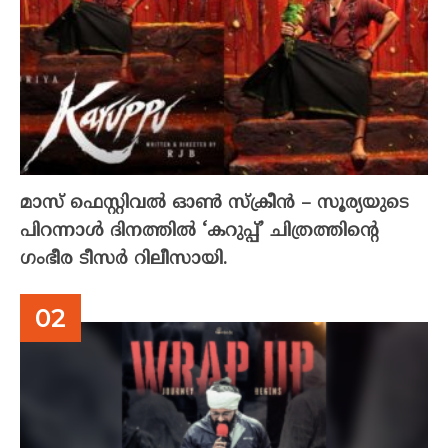
മാസ് ഫെസ്റ്റിവൽ ഓൺ സ്‌ക്രീൻ – സൂര്യയുടെ
പിറന്നാൾ ദിനത്തിൽ ‘കറുപ്പ്’ ചിത്രത്തിന്റെ
ഗംഭീര ടീസർ റിലീസായി.