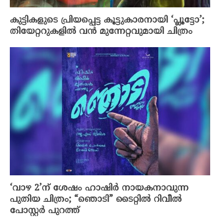
കുട്ടികളുടെ പ്രിയപ്പെട്ട കൂട്ടുകാരനായി ‘പ്ലൂട്ടോ’;
തിയേറ്ററുകളിൽ വൻ മുന്നേറ്റവുമായി ചിത്രം
‘വാഴ 2’ന് ശേഷം ഹാഷിർ നായകനാവുന്ന
പുതിയ ചിത്രം; “ഞൊടി” ടൈറ്റിൽ റിവീൽ
പോസ്റ്റർ പുറത്ത്