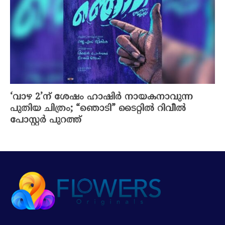
‘വാഴ 2’ന് ശേഷം ഹാഷിർ നായകനാവുന്ന
പുതിയ ചിത്രം; “ഞൊടി” ടൈറ്റിൽ റിവീൽ
പോസ്റ്റർ പുറത്ത്