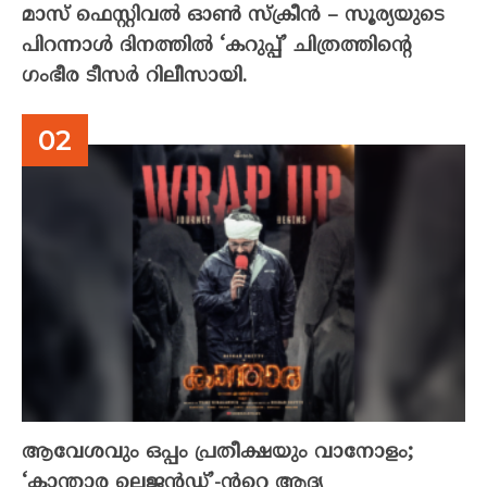
മാസ് ഫെസ്റ്റിവൽ ഓൺ സ്‌ക്രീൻ – സൂര്യയുടെ
പിറന്നാൾ ദിനത്തിൽ ‘കറുപ്പ്’ ചിത്രത്തിന്റെ
ഗംഭീര ടീസർ റിലീസായി.
ആവേശവും ഒപ്പം പ്രതീക്ഷയും വാനോളം;
‘കാന്താര ലെജൻഡ്’-ൻറെ ആദ്യ