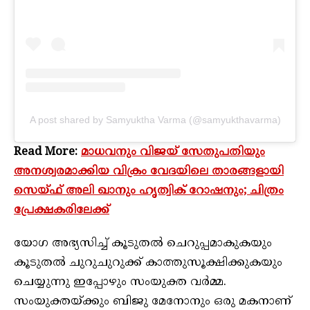
A post shared by Samyuktha Varma (@samyukthavarma)
Read More:
മാധവനും വിജയ് സേതുപതിയും
അനശ്വരമാക്കിയ വിക്രം വേദയിലെ താരങ്ങളായി
സെയ്ഫ് അലി ഖാനും ഹൃത്വിക് റോഷനും; ചിത്രം
പ്രേക്ഷകരിലേക്ക്
യോഗ അഭ്യസിച്ച് കൂടുതൽ ചെറുപ്പമാകുകയും
കൂടുതൽ ചുറുചുറുക്ക് കാത്തുസൂക്ഷിക്കുകയും
ചെയ്യുന്നു ഇപ്പോഴും സംയുക്ത വർമ്മ.
സംയുക്തയ്ക്കും ബിജു മേനോനും ഒരു മകനാണ്