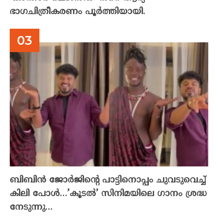
ഭാഗചിത്രീകരണം പൂർത്തിയായി.
ബിബിൻ ജോർജിന്റെ പാട്ടിനൊപ്പം ചുവടുവെച്ച്
കിലി പോൾ…’കൂടൽ’ സിനിമയിലെ ഗാനം ശ്രദ്ധ
നേടുന്നു…