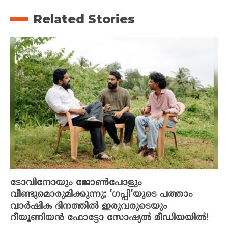
Related Stories
ടോവിനോയും ജോൺപോളും
വീണ്ടുമൊരുമിക്കുന്നു; ‘ഗപ്പി‘യുടെ പത്താം
വാർഷിക ദിനത്തിൽ ഇരുവരുടെയും
റീയൂണിയൻ ഫോട്ടോ സോഷ്യൽ മീഡിയയിൽ!